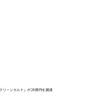
クリーンカルト」が28億円を調達
「クリーンカルト」が28億円
著者フォロー
記事を保存