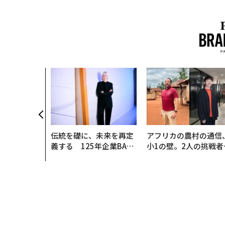
伝統を礎に、未来を再定
アフリカの農村の通信
義する 125年企業BAT
小1の壁。2人の挑戦者
が挑むスモークレスな未
手にした「次なる武器
来