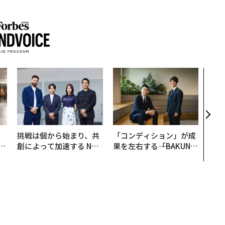
「誠
るか
見た
学
、
挑戦は個から始まり、共
「コンディション」が成
が
創によって加速する NOR
果を左右する――「BAKUN
」
QAIN JAPAN 特別座談会
E」のTENTIALが支える
「挑戦者の明日」