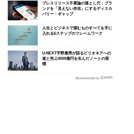
プレスリリース不要論の落とし穴：ブラ
ンドを「見えない存在」にするディスカ
バリー・ギャップ
人生とビジネスで望むものすべてを手に
入れる6ステップのフレームワーク
実さ」は競争力にな
〈7.25(土)開催〉5年後
パシフィック
──WEOYモナコで
のキャリアに「戦略」は
ンツ技師長の"
U-NEXT宇野康秀が語るビリオネアへの
、くら寿司の経営哲
あるか。トップエグゼク
災害への無力
道と売上4000億円を生んだノートの習
慣
ティブのキャリアに触れ
え見つけた、防
る1日│CAREER SUMMI
年の答え
T 2026
Recommended by