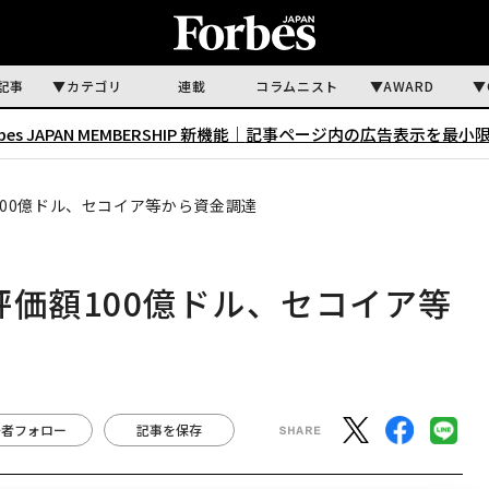
記事
カテゴリ
連載
コラムニスト
AWARD
rbes JAPAN MEMBERSHIP 新機能｜
記事ページ内の広告表示を最小
額100億ドル、セコイア等から資金調達
が評価額100億ドル、セコイア等
著者フォロー
記事を保存