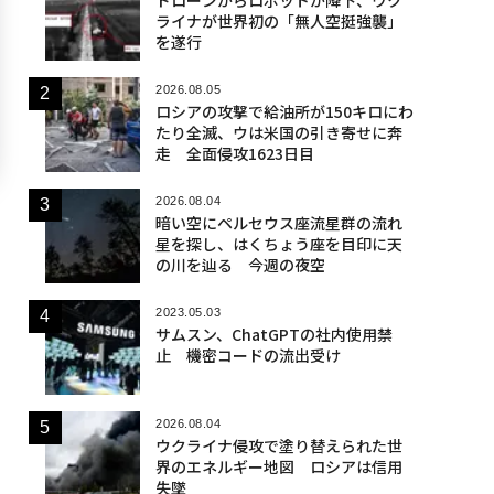
ライナが世界初の「無人空挺強襲」
を遂行
2026.08.05
ロシアの攻撃で給油所が150キロにわ
たり全滅、ウは米国の引き寄せに奔
走 全面侵攻1623日目
2026.08.04
暗い空にペルセウス座流星群の流れ
星を探し、はくちょう座を目印に天
の川を辿る 今週の夜空
2023.05.03
サムスン、ChatGPTの社内使用禁
止 機密コードの流出受け
2026.08.04
ウクライナ侵攻で塗り替えられた世
界のエネルギー地図 ロシアは信用
失墜