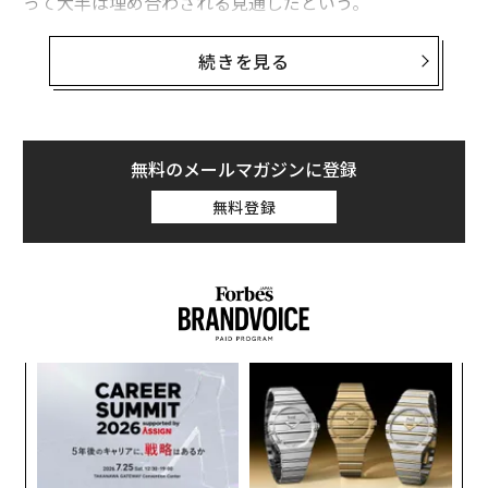
って大半は埋め合わされる見通しだという。
LWホスピタリティー・アドバイザーズとJLLホテルズ・
続きを見る
アンド・ホスピタリティー・グループのリポートによる
と、新型コロナのパンデミック前、マンハッタンでは利
用できるホテルの客室が約10万4000室あったが、このう
ち約1万1100室は、閉鎖やサイズ変更、転用によって以
無料のメールマガジンに登録
前のような形では残らないとみられる。
無料登録
一方で、開発が進められているホテルによって、新たに
計約9600室が開設される見込みであるため、純減数は差
し引き1500室ほどにとどまりそうだという。
義す
「
むス
─
ら
「
左右
T