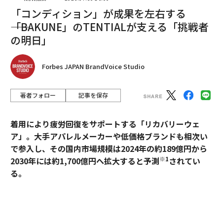
「コンディション」が成果を左右する
編集＝江戸伸禎
――「BAKUNE」のTENTIALが支える「挑戦者
の明日」
2026年9月号発売中
Forbes JAPAN BrandVoice Studio
最新号の購入はこちらから
著者フォロー
記事を保存
メンバーシップに登録する
着用により疲労回復をサポートする「リカバリーウェ
ア」。大手アパレルメーカーや低価格ブランドも相次い
で参入し、その国内市場規模は2024年の約189億円から
※1
2030年には約1,700億円へ拡大すると予測
されてい
る。
関連記事
コロナ禍は「観光業」をどう変えたのか？ サステナブルツーリズムの未
過熱するマーケットにおいて、価格競争とは一線を画す
来
ブランドとして独自のポジションを築いているのが、TE