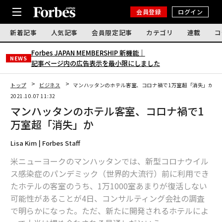
会員登録
ログイン
新着記事
人気記事
会員限定記事
カテゴリ
連載
コ
Forbes JAPAN MEMBERSHIP 新機能｜
NEWS
記事ページ内の広告表示を最小限にしました
トップ
ビジネス
マンハッタンのホテル客室、コロナ禍で1万室超「消失」か
2021.10.07 11:32
マンハッタンのホテル客室、コロナ禍で1
万室超「消失」か
Lisa Kim | Forbes Staff
米ニューヨークのマンハッタンでは、新型コロナウイル
ス感染症のパンデミック（世界的大流行）前に利用でき
たホテルの客室のうち、1万1000室あまりが復活しない
可能性があることが4日、コンサルティング会社の調査
で明らかになった。ただ、新たに開発されるホテルによ