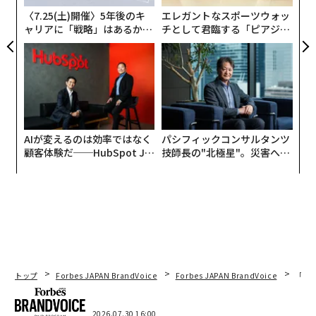
日
〈7.25(土)開催〉5年後のキ
エレガントなスポーツウォッ
ャリアに「戦略」はあるか。
チとして君臨する「ピアジ
トップエグゼクティブのキャ
ェ」ポロの魅力
リアに触れる1日│CAREER S
UMMIT 2026
AIが変えるのは効率ではなく
パシフィックコンサルタンツ
顧客体験だ──HubSpot Ja
技師長の"北極星"。災害への
panが語る「Grow Better」
無力感を乗り越え見つけた、
な組織のつくり方
防災一筋20年の答え
トップ
Forbes JAPAN BrandVoice
Forbes JAPAN BrandVoice
「コン
2026.07.30 16:00