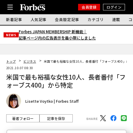
会員登録
ログイン
新着記事
人気記事
会員限定記事
カテゴリ
連載
コ
Forbes JAPAN MEMBERSHIP 新機能｜
NEWS
記事ページ内の広告表示を最小限にしました
トップ
ビジネス
米国で最も裕福な女性10人、長者番付「フォーブス400」から
2021.10.07 08:30
米国で最も裕福な女性10人、長者番付「フ
ォーブス400」から特定
Lisette Voytko | Forbes Staff
著者フォロー
記事を保存