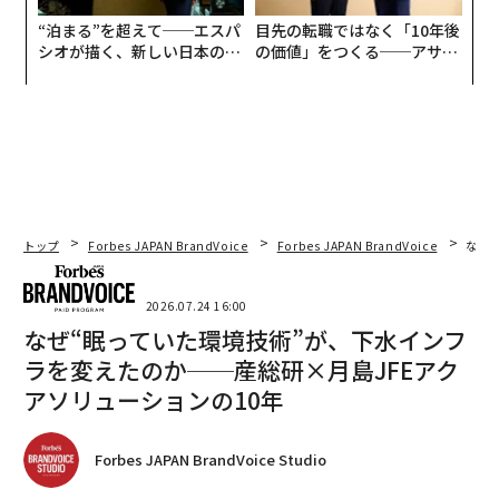
“泊まる”を超えて──エスパ
目先の転職ではなく「10年後
シオが描く、新しい日本のラ
の価値」をつくる──アサイ
グジュアリー（前編）
ンの長期伴走型支援とは
トップ
Forbes JAPAN BrandVoice
Forbes JAPAN BrandVoice
なぜ
2026.07.24 16:00
なぜ“眠っていた環境技術”が、下水インフ
ラを変えたのか──産総研×月島JFEアク
アソリューションの10年
Forbes JAPAN BrandVoice Studio