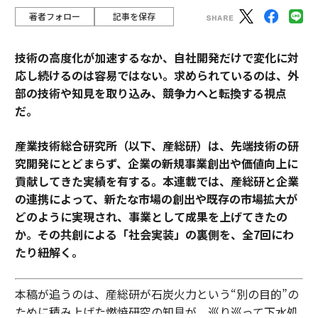
著者フォロー
記事を保存
技術の高度化が加速するなか、自社開発だけで変化に対
応し続けるのは容易ではない。求められているのは、外
部の技術や知見を取り込み、競争力へと転換する視点
だ。
産業技術総合研究所（以下、産総研）は、先端技術の研
究開発にとどまらず、企業の新規事業創出や価値向上に
貢献してきた実績を有する。本連載では、産総研と企業
の連携によって、新たな市場の創出や既存の市場拡大が
どのように実現され、事業として成果を上げてきたの
か。その共創による「社会実装」の裏側を、全7回にわ
たり紐解く。
本稿が追うのは、産総研が石炭火力という“別の目的”の
ために積み上げた燃焼研究の知見が、巡り巡って下水処