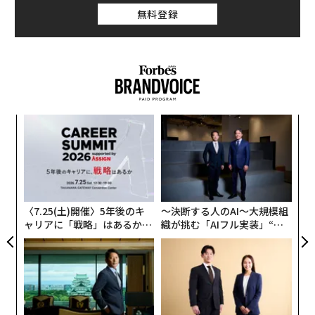
無料登録
─レ
ア
込め
の
た
「
3
C
る
〈7.25(土)開催〉5年後のキ
〜決断する人のAI〜大規模組
ャリアに「戦略」はあるか。
織が挑む「AIフル実装」“使
トップエグゼクティブのキャ
う”企業から“動く”企業へ【N
リアに触れる1日│CAREER S
TTドコモビジネス×PwC】
UMMIT 2026