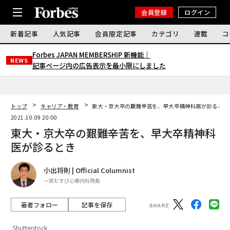
会員登録
ログイン
新着記事
人気記事
会員限定記事
カテゴリ
連載
コ
Forbes JAPAN MEMBERSHIP 新機能｜
NEWS
記事ページ内の広告表示を最小限にしました
トップ
キャリア・教育
東大・京大卒の艱難辛苦を、早大卒精神科医が診るとき
2021.10.09 20:00
東大・京大卒の艱難辛苦を、早大卒精神科
医が診るとき
小出将則 | Official Columnist
一宮むすび心療内科院長
著者フォロー
記事を保存
Shutterstock