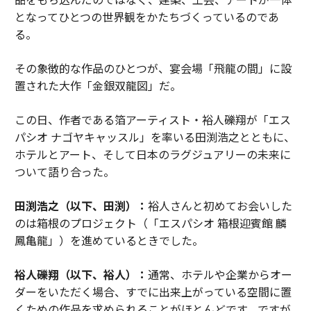
となってひとつの世界観をかたちづくっているのであ
る。
その象徴的な作品のひとつが、宴会場「飛龍の間」に設
置された大作「金銀双龍図」だ。
この日、作者である箔アーティスト・裕人礫翔が「エス
パシオ ナゴヤキャッスル」を率いる田渕浩之とともに、
ホテルとアート、そして日本のラグジュアリーの未来に
ついて語り合った。
田渕浩之（以下、田渕）：
裕人さんと初めてお会いした
のは箱根のプロジェクト（「エスパシオ 箱根迎賓館 麟
鳳亀龍」）を進めているときでした。
裕人礫翔（以下、裕人）：
通常、ホテルや企業からオー
ダーをいただく場合、すでに出来上がっている空間に置
くための作品を求められることがほとんどです。ですが