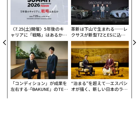
pa
「
な
─
ら
〈7.25(土)開催〉5年後のキ
革新は下山で生まれる──レ
ャリアに「戦略」はあるか。
クサスが新型TZとESに込め
トップエグゼクティブのキャ
た「DISCOVER」の哲学
リアに触れる1日│CAREER S
UMMIT 2026
「コンディション」が成果を
“泊まる”を超えて─エスパシ
左右する――「BAKUNE」のTEN
オが描く、新しい日本のラグ
TIALが支える「挑戦者の明
ジュアリー（中編）
日」