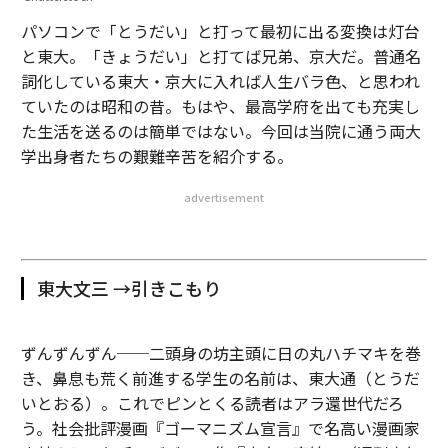
パソコンで「とうだい」と打って最初に出る変換は灯台
と東大。「きょうだい」と打てば兄弟、京大だ。普通名
詞化している東大・京大に入れば人生バラ色、と思われ
ていたのは昭和の昔。もはや、最高学府を出ても充実し
た生活を送るのは簡単ではない。今回は当院に通う両大
学出身者たちの艱難辛苦を紹介する。
advertisement
東大文三 →引きこもり
ずんずんずん──二頭身の坊主頭に日の丸ハチマキを巻
き、鼻息も荒く前進する学生の名前は、東大通（とうだ
いとおる）。これでピンとくる読者はアラ還世代だろ
う。社会批評漫画『ゴーマニズム宣言』で名高い漫画家