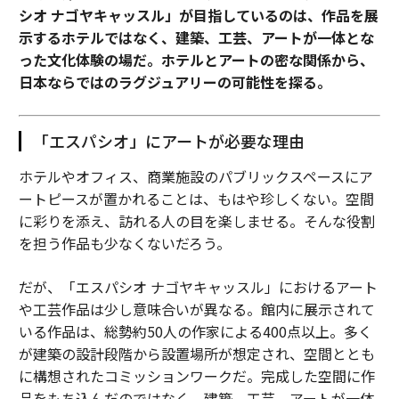
シオ ナゴヤキャッスル」が目指しているのは、作品を展
示するホテルではなく、建築、工芸、アートが一体とな
った文化体験の場だ。ホテルとアートの密な関係から、
日本ならではのラグジュアリーの可能性を探る。
「エスパシオ」にアートが必要な理由
ホテルやオフィス、商業施設のパブリックスペースにア
ートピースが置かれることは、もはや珍しくない。空間
に彩りを添え、訪れる人の目を楽しませる。そんな役割
を担う作品も少なくないだろう。
だが、「エスパシオ ナゴヤキャッスル」におけるアート
や工芸作品は少し意味合いが異なる。館内に展示されて
いる作品は、総勢約50人の作家による400点以上。多く
が建築の設計段階から設置場所が想定され、空間ととも
に構想されたコミッションワークだ。完成した空間に作
品をもち込んだのではなく、建築、工芸、アートが一体