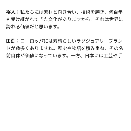
裕人：
私たちには素材と向き合い、技術を磨き、何百年
も受け継がれてきた文化がありますから。それは世界に
誇れる価値だと思います。
田渕：
ヨーロッパには素晴らしいラグジュアリーブラン
ドが数多くありますね。歴史や物語を積み重ね、その名
前自体が価値になっています。一方、日本には工芸や手
仕事があります。職人が素材と向き合い、長い時間をか
けて培ってきた技術や美意識です。
裕人：
ブランドではなく、人の営みそのものに価値があ
るということですね。
田渕：
私はそこに日本独自のラグジュアリーがあると思
っています。そして「エスパシオ」は、その価値を国内
外のお客様へ伝える場でありたい。日本の工芸やアー
ト、文化を未来へつなぐ役割を果たしていきたいと考え