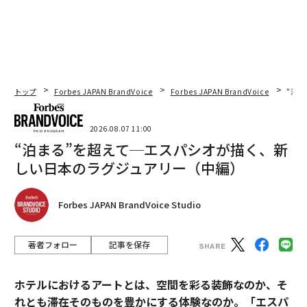
トップ
Forbes JAPAN BrandVoice
Forbes JAPAN BrandVoice
“泊
2026.08.07 11:00
“泊まる”を超えて─エスパシオが描く、新
しい日本のラグジュアリー（中編）
Forbes JAPAN BrandVoice Studio
著者フォロー
記事を保存
ホテルにおけるアートとは、空間を彩る装飾なのか、そ
れとも滞在そのものを豊かにする体験なのか。「エスパ