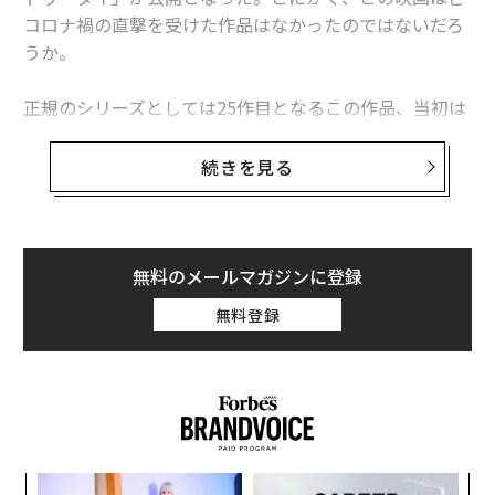
コロナ禍の直撃を受けた作品はなかったのではないだろ
うか。
正規のシリーズとしては25作目となるこの作品、当初は
2020年2月に全世界で公開されると予告されていた。し
かし、ヨーロッパでコロナ禍による被害が顕著となった
続きを見る
ため、イギリスやアメリカそして日本では4月に延期さ
れた。
その後も新型コロナウイルスの感染拡大は一向に収まら
無料のメールマガジンに登録
ず、公開予定は11月へ、さらに2021年の4月へと何度も
無料登録
後ろ倒しになり、日本ではこの10月1日にやっと公開を
迎えることとなった。
こうした度重なる公開延期もあり、作品に対する渇望感
はひとかたならぬものがある。しかしそれ以上に、この
作品が、「007」ことジェームズ・ボンドを演じるダニ
“
エル・クレイグにとってはシリーズからの「卒業作品」