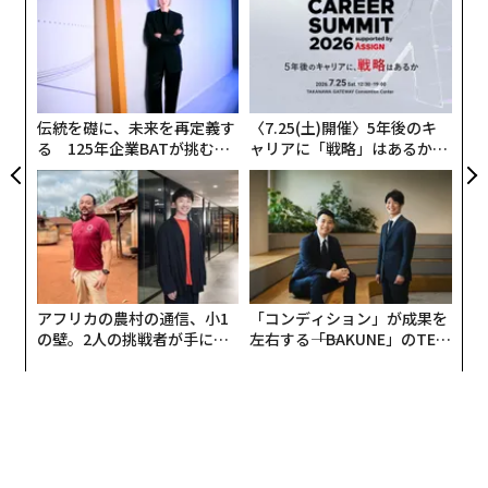
シ
となることも、新作に対する期待感を増幅させていた。
グ
パ
技
【関連特集】
アカデミー賞 2022
無
防
伝統を礎に、未来を再定義す
〈7.25(土)開催〉5年後のキ
る 125年企業BATが挑むス
ャリアに「戦略」はあるか。
新たなボンド像をつくったD・クレイグ
モークレスな未来
トップエグゼクティブのキャ
リアに触れる1日│CAREER S
UMMIT 2026
シリーズ第1作「007 ドクター・ノオ」（1962年）のシ
ョーン・コネリーから数えて6代目となるダニエル・ク
レイグがジェームズ・ボンド役に就いたのは、2006年の
「007 カジノ・ロワイヤル」から。その後、主演5作目
アフリカの農村の通信、小1
「コンディション」が成果を
となる「ノー・タイム・トゥ・ダイ」まで、クレイグは
の壁。2人の挑戦者が手にし
左右する――「BAKUNE」のTEN
人間としての葛藤や愛に悩む男の姿などを通して、これ
た「次なる武器」
TIALが支える「挑戦者の明
日」
までにない新たなボンド像をつくりあげてきた。
実は、「カジノ・ロワイヤル」から始まり、「慰めの報
酬」（2008年）、「スカイフォール」（2012年）、