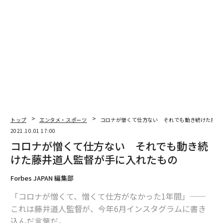
2026年9月号発売中
最新号の購入はこちらから
メンバーシップに登録する
トップ
エンタメ・スポーツ
コロナが憎くて仕方ない それでも動き続けた藤井
関連記事
2021.10.01 17:00
コロナが憎くて仕方ない それでも動き続
ショーン・コネリーのジェームズ・ボンド 「007」を振り返る
けた藤井道人監督が手に入れたもの
コロナ後も「二度と戻ってこない」職業とは？
Forbes JAPAN 編集部
史上最も危険な「iPhone接続ケーブル」が発売、悪用の懸念
「コロナが憎くて、憎くて仕方がなかった1年間」──
これは藤井道人監督が、今年6月インスタグラムに書き
7年間、毎日3時間の自分磨き。武井壮が編み出した「選ばれる人になる方
込んだ言葉だ。