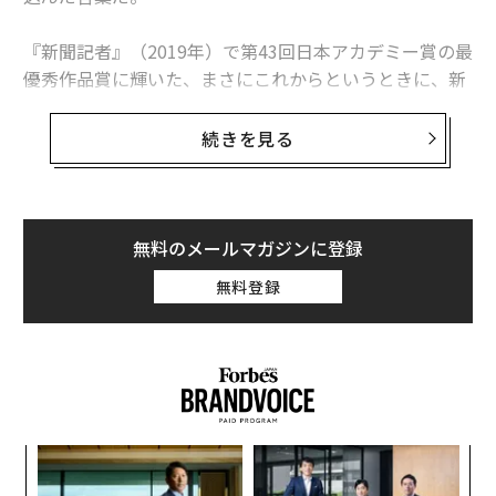
法」
800万円で背を伸ばす手術。「15センチ高くなる」に予約殺到
『新聞記者』（2019年）で第43回日本アカデミー賞の最
優秀作品賞に輝いた、まさにこれからというときに、新
型コロナウイルスが世界で猛威をふるい、活動を減速せ
タグ：
ジェームズ・ボンド
映画／ドラマ
アカデミー賞 2022
ざるを得なくなった。
続きを見る
そんななかで参加したのが、コロナ禍の映像クリエイタ
ーや制作スタッフを支援する映画製作プロジェクト『DI
VOC-12（ディボック・トゥエルブ）』（10月1日公開）
無料のメールマガジンに登録
だ。『DIVOC-12』は、これからの日本映画界を牽引する
無料登録
12人の監督が10分間の物語を紡ぎ出すオムニバス作品。
藤井は横浜流星を主演に迎えた『名もなき一篇・アン
ナ』の監督と脚本を担当している。
コロナ禍でも決して「動く」ことをやめなかったという
連載
藤井監督は、今年に入り、新作映画やドラマシリーズを
アカデミー賞 2022
内
次々手がけ、アニメーション作品のメガホンも取るな
グ
ど、目覚ましい活躍ぶりで多忙を極めている。