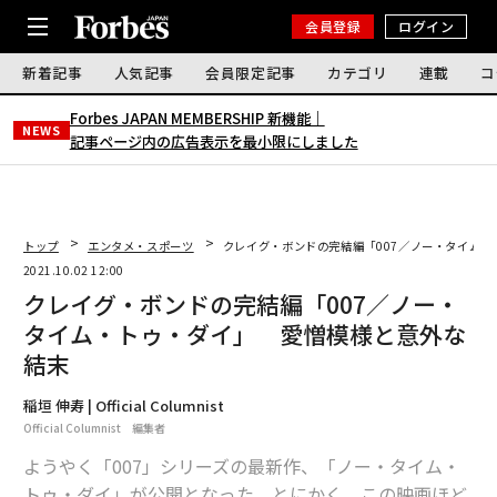
会員登録
ログイン
新着記事
人気記事
会員限定記事
カテゴリ
連載
コ
Forbes JAPAN MEMBERSHIP 新機能｜
NEWS
記事ページ内の広告表示を最小限にしました
トップ
エンタメ・スポーツ
クレイグ・ボンドの完結編「007／ノー・タイム
2021.10.02 12:00
クレイグ・ボンドの完結編「007／ノー・
タイム・トゥ・ダイ」 愛憎模様と意外な
結末
稲垣 伸寿 | Official Columnist
Official Columnist 編集者
ようやく「007」シリーズの最新作、「ノー・タイム・
トゥ・ダイ」が公開となった。とにかく、この映画ほど