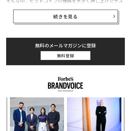
そんな中、ビットコインの価格を大きく押し上げたテス
ラのイーロン・マスクは、暗号通貨が「救世主の再来」
ではないと考えていると述べ、「政府がビットコインや
続きを見る
暗号通貨の進歩を遅らせるかもしれない」と語った。
9月29日、カリフォルニアで開催された「コード・カン
ファレンス」のステージで、ニューヨーク・タイムズの
無料のメールマガジンに登録
コラムニストのカーラ・スウィッシャーと対談したマス
無料登録
クは、米国政府は暗号市場を規制しようとすべきではな
いと述べ、議員や規制当局に「何もしない」ように呼び
かけた。
ナ併
「
k」
左右
ック
T
〜
由
日
織
う