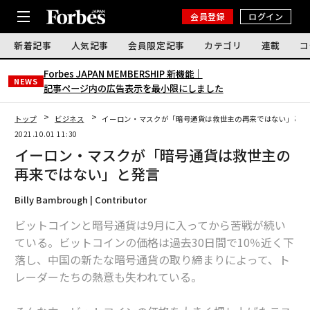
会員登録
ログイン
新着記事
人気記事
会員限定記事
カテゴリ
連載
コ
Forbes JAPAN MEMBERSHIP 新機能｜
NEWS
記事ページ内の広告表示を最小限にしました
トップ
ビジネス
イーロン・マスクが「暗号通貨は救世主の再来ではない」と発
2021.10.01 11:30
イーロン・マスクが「暗号通貨は救世主の
再来ではない」と発言
Billy Bambrough | Contributor
ビットコインと暗号通貨は9月に入ってから苦戦が続い
ている。ビットコインの価格は過去30日間で10％近く下
落し、中国の新たな暗号通貨の取り締まりによって、ト
レーダーたちの熱意も失われている。