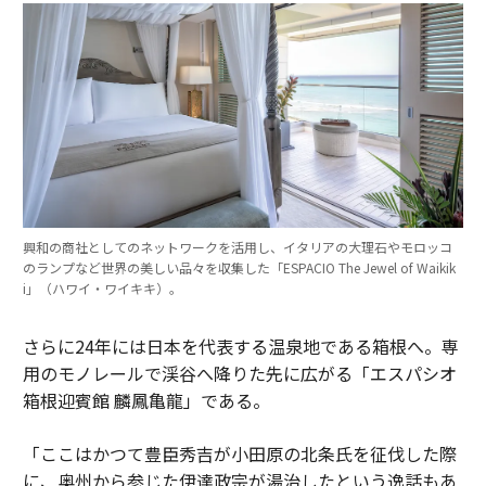
興和の商社としてのネットワークを活用し、イタリアの大理石やモロッコ
のランプなど世界の美しい品々を収集した「ESPACIO The Jewel of Waikik
i」（ハワイ・ワイキキ）。
さらに24年には日本を代表する温泉地である箱根へ。専
用のモノレールで渓谷へ降りた先に広がる「エスパシオ
箱根迎賓館 麟鳳亀龍」である。
「ここはかつて豊臣秀吉が小田原の北条氏を征伐した際
に、奥州から参じた伊達政宗が湯治したという逸話もあ