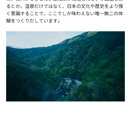
るとか。温泉だけではなく、日本の文化や歴史をより強
く意識することで、ここでしか味わえない唯一無二の体
験をつくりだしています」
かつて伊達政宗が小田原攻めの際に滞在し、戦の疲れを癒したと伝わる温
泉地。早川沿いの渓谷に9棟のヴィラが点在する「エスパシオ 箱根迎賓館
麟鳳亀龍」（神奈川・箱根）。