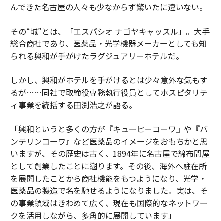
んできた名古屋の人々も少なからず驚いたに違いない。
その“城”とは、「エスパシオ ナゴヤキャッスル」。大手
総合商社であり、医薬品・光学機器メーカーとしても知
られる興和が手がけたラグジュアリーホテルだ。
しかし、興和がホテルを手がけるとは少々意外な気もす
るが……同社で取締役専務執行役員としてホスピタリテ
ィ事業を統括する田渕浩之が語る。
「興和というと多くの方が『キューピーコーワ』や『バ
ンテリンコーワ』など医薬品のイメージをおもちかと思
いますが、その歴史は古く、1894年に名古屋で綿布問屋
として創業したことに遡ります。その後、海外へ駐在所
を展開したことから商社機能をもつようになり、光学・
医薬品の製造で名を馳せるようになりました。実は、そ
の事業領域はきわめて広く、現在も国際的なネットワー
クを活用しながら、多角的に展開しています」