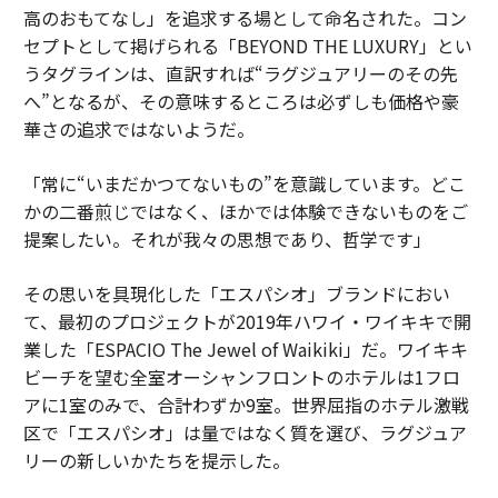
高のおもてなし」を追求する場として命名された。コン
セプトとして掲げられる「BEYOND THE LUXURY」とい
うタグラインは、直訳すれば“ラグジュアリーのその先
へ”となるが、その意味するところは必ずしも価格や豪
華さの追求ではないようだ。
「常に“いまだかつてないもの”を意識しています。どこ
かの二番煎じではなく、ほかでは体験できないものをご
提案したい。それが我々の思想であり、哲学です」
その思いを具現化した「エスパシオ」ブランドにおい
て、最初のプロジェクトが2019年ハワイ・ワイキキで開
業した「ESPACIO The Jewel of Waikiki」だ。ワイキキ
ビーチを望む全室オーシャンフロントのホテルは1フロ
アに1室のみで、合計わずか9室。世界屈指のホテル激戦
区で「エスパシオ」は量ではなく質を選び、ラグジュア
リーの新しいかたちを提示した。