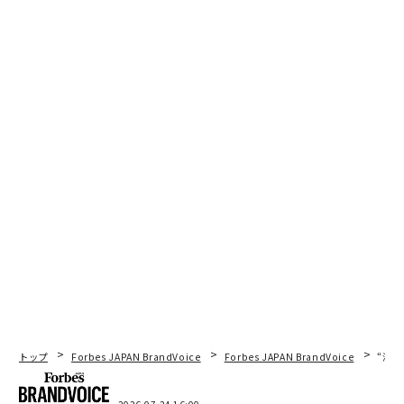
トップ
Forbes JAPAN BrandVoice
Forbes JAPAN BrandVoice
“泊