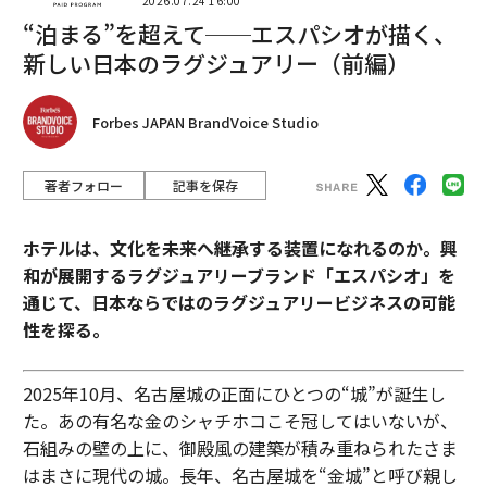
2026.07.24 16:00
“泊まる”を超えて──エスパシオが描く、
新しい日本のラグジュアリー（前編）
Forbes JAPAN BrandVoice Studio
著者フォロー
記事を保存
ホテルは、文化を未来へ継承する装置になれるのか。興
和が展開するラグジュアリーブランド「エスパシオ」を
通じて、日本ならではのラグジュアリービジネスの可能
性を探る。
2025年10月、名古屋城の正面にひとつの“城”が誕生し
た。あの有名な金のシャチホコこそ冠してはいないが、
石組みの壁の上に、御殿風の建築が積み重ねられたさま
はまさに現代の城。長年、名古屋城を“金城”と呼び親し