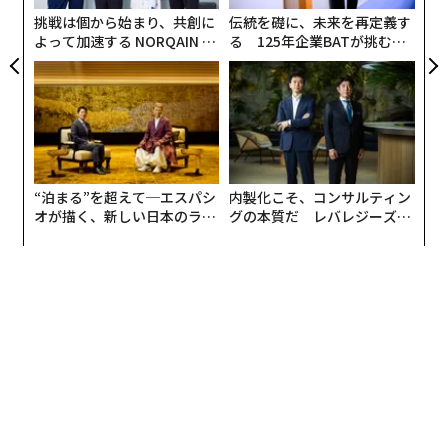
T
挑戦は個から始まり、共創に
伝統を礎に、未来を再定義す
よって加速する NORQAIN JA
る 125年企業BATが挑むス
PAN 特別座談会
モークレスな未来
“泊まる”を超えて─エスパシ
内製化こそ、コンサルティン
オが描く、新しい日本のラグ
グの本質だ レバレジーズが
ジュアリー（中編）
実践する、次世代ファームの
全貌