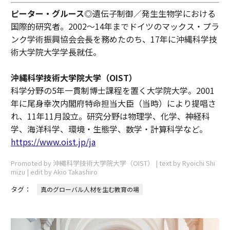
ピーター・グルース
◎遺伝子制御／発生生物学における
国際的研究者。2002〜14年までドイツのマックス・プラ
ンク学術振興協会会長を務めたのち、17年に沖縄科学技
術大学院大学学長就任。
沖縄科学技術大学院大学（OIST）
科学分野の5年一貫制博士課程を置く大学院大学。2001
年に尾身幸次内閣府特命担当大臣（当時）により提唱さ
れ、11年11月設立。研究分野は物理学、化学、神経科
学、海洋科学、環境・生態学、数学・計算科学など。
https://www.oist.jp/ja
Promoted by 沖縄科学技術大学院大学（OIST） | text by Ryoichi Shi
mizu | edit by Akio Takashiro
タグ：
真のグローバル人材を生む教育の場