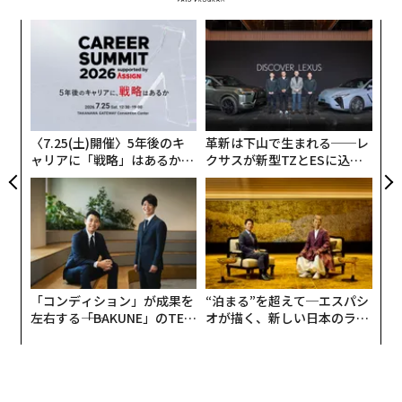
A
顧客
pa
「
な
─
ら
〈7.25(土)開催〉5年後のキ
革新は下山で生まれる──レ
ャリアに「戦略」はあるか。
クサスが新型TZとESに込め
トップエグゼクティブのキャ
た「DISCOVER」の哲学
リアに触れる1日│CAREER S
UMMIT 2026
「コンディション」が成果を
“泊まる”を超えて─エスパシ
左右する――「BAKUNE」のTEN
オが描く、新しい日本のラグ
TIALが支える「挑戦者の明
ジュアリー（中編）
日」