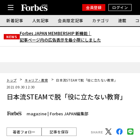
会員登録
ログイン
新着記事
人気記事
会員限定記事
カテゴリ
連載
コ
Forbes JAPAN MEMBERSHIP 新機能｜
NEWS
記事ページ内の広告表示を最小限にしました
トップ
キャリア・教育
日本流STEAMで脱「役に立たない教育」
2021.09.30 12:30
日本流STEAMで脱「役に立たない教育」
magazine | Forbes JAPAN編集部
著者フォロー
記事を保存