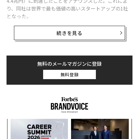
4.4兆円）に到達したことをアナウンスした。これによ
り、同社は世界で最も価値の高いスタートアップの1社
となった。
今回のラウンドは、ティー・ロウ・プライスが主導し、
続きを見る
フランクリン・テンプルトンやセコイアキャピタル、ベ
ッセマー・ベンチャーパートナーズ、Greenoaks Capita
l、Dragoneer、Blackbird、Felicis、AirTreeらが参画し
た。
無料のメールマガジンに登録
Canvaの評価額は、今年4月のラウンドで150億ドルとさ
無料登録
れていた。
Canvaの事業規模は、きわめて稀な水準に達している。
同社は、フォーブスが未上場の有望なクラウド企業トッ
プ100社を選出する「Cloud 100」ランキングの2021年
版で、決済サービスの「ストライプ」やデータプラット
〜
フォームの「データブリックス」に次ぐ3位に入ってい
金
る。
個
“