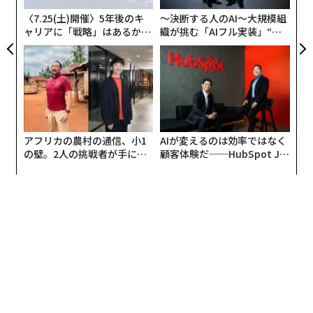
10億ドル以上の収益を見込んでいる。決算が黒字で、売
〈7.25(土)開催〉5年後のキ
〜決断する人のAI〜大規模組
上高が毎年倍増しているにもかかわらず、なぜ資金調達
ャリアに「戦略」はあるか。
織が挑む「AIフル実装」“使
が必要なのかという疑問に、CEOのメラニー・パーキン
トップエグゼクティブのキャ
う”企業から“動く”企業へ【N
ス（Melanie Perkins）は「仮に明日、全てを失ったとし
リアに触れる1日│CAREER S
TTドコモビジネス×PwC】
UMMIT 2026
ても、長期間事業を継続できるだけの資金を保有してお
きたいからだ」と答えている。
オーストラリアのパースで設立されたCanvaは、成功し
アフリカの農村の通信、小1
AIが変えるのは効率ではなく
たスタートアップとしては珍しく、長年シドニーに本拠
の壁。2人の挑戦者が手にし
顧客体験だ──HubSpot Ja
を置きつつ、成長を続けている。現在34歳のパーキンス
た「次なる武器」
panが語る「Grow Better」
は、フォーブスの「30 UNDER 30」にも選出され、2019
な組織のつくり方
年12月号の表紙を飾っていた。