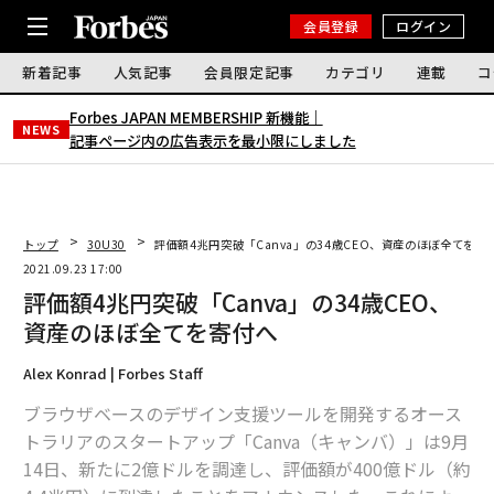
会員登録
ログイン
新着記事
人気記事
会員限定記事
カテゴリ
連載
コ
Forbes JAPAN MEMBERSHIP 新機能｜
NEWS
記事ページ内の広告表示を最小限にしました
トップ
30U30
評価額4兆円突破「Canva」の34歳CEO、資産のほぼ全てを寄
2021.09.23 17:00
評価額4兆円突破「Canva」の34歳CEO、
資産のほぼ全てを寄付へ
Alex Konrad | Forbes Staff
ブラウザベースのデザイン支援ツールを開発するオース
トラリアのスタートアップ「Canva（キャンバ）」は9月
14日、新たに2億ドルを調達し、評価額が400億ドル（約