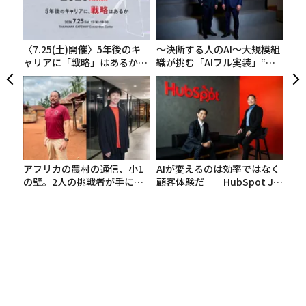
ェ
オ
ジ
〈7.25(土)開催〉5年後のキ
〜決断する人のAI〜大規模組
ャリアに「戦略」はあるか。
織が挑む「AIフル実装」“使
トップエグゼクティブのキャ
う”企業から“動く”企業へ【N
リアに触れる1日│CAREER S
TTドコモビジネス×PwC】
UMMIT 2026
アフリカの農村の通信、小1
AIが変えるのは効率ではなく
の壁。2人の挑戦者が手にし
顧客体験だ──HubSpot Ja
た「次なる武器」
panが語る「Grow Better」
な組織のつくり方