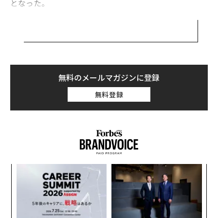
となった。
今回のラウンドは、ティー・ロウ・プライスが主導し、
フランクリン・テンプルトンやセコイアキャピタル、ベ
ッセマー・ベンチャーパートナーズ、Greenoaks Capita
l、Dragoneer、Blackbird、Felicis、AirTreeらが参画し
た。
無料のメールマガジンに登録
Canvaの評価額は、今年4月のラウンドで150億ドルとさ
無料登録
れていた。
Canvaの事業規模は、きわめて稀な水準に達している。
同社は、フォーブスが未上場の有望なクラウド企業トッ
プ100社を選出する「Cloud 100」ランキングの2021年
版で、決済サービスの「ストライプ」やデータプラット
〜
フォームの「データブリックス」に次ぐ3位に入ってい
金
る。
個
“
ェ
オ
Canvaは長年黒字を維持しており、2021年の年末までに
ジ