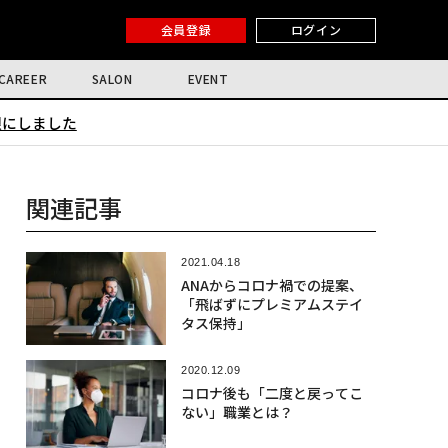
会員登録
ログイン
CAREER
SALON
EVENT
限にしました
関連記事
2021.04.18
ANAからコロナ禍での提案、
「飛ばずにプレミアムステイ
タス保持」
2020.12.09
コロナ後も「二度と戻ってこ
ない」職業とは？