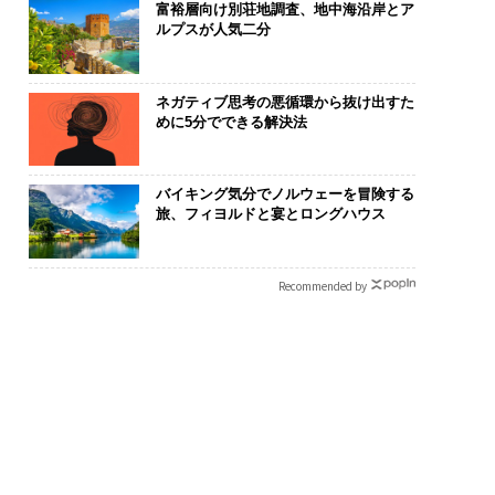
富裕層向け別荘地調査、地中海沿岸とア
ルプスが人気二分
ネガティブ思考の悪循環から抜け出すた
めに5分でできる解決法
バイキング気分でノルウェーを冒険する
旅、フィヨルドと宴とロングハウス
Recommended by