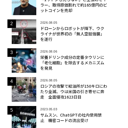
ラー、取得原価割れで約165億円のビ
ットコインを売却
2026.08.05
ドローンからロボットが降下、ウク
ライナが世界初の「無人空挺強襲」
を遂行
2026.08.06
栄養ドリンク成分の定番タウリンに
「老化細胞」を除去するメカニズム
を発見
2026.08.05
ロシアの攻撃で給油所が150キロにわ
たり全滅、ウは米国の引き寄せに奔
走 全面侵攻1623日目
2023.05.03
サムスン、ChatGPTの社内使用禁
止 機密コードの流出受け