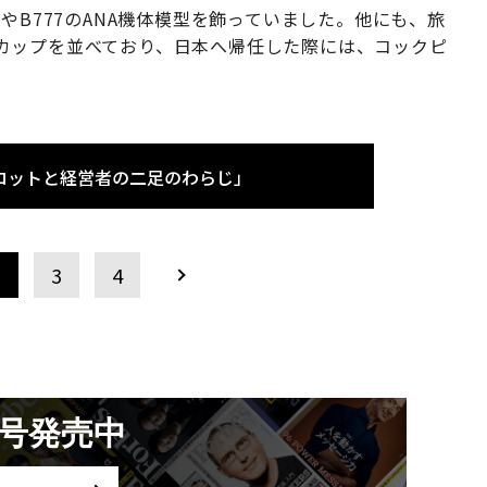
やB777のANA機体模型を飾っていました。他にも、旅
カップを並べており、日本へ帰任した際には、コックピ
」
ロットと経営者の二足のわらじ」
2
3
4
月号発売中