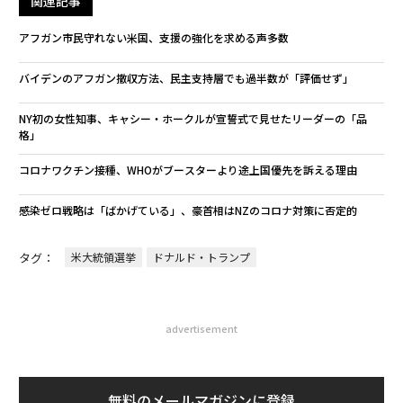
関連記事
アフガン市民守れない米国、支援の強化を求める声多数
バイデンのアフガン撤収方法、民主支持層でも過半数が「評価せず」
NY初の女性知事、キャシー・ホークルが宣誓式で見せたリーダーの「品
格」
コロナワクチン接種、WHOがブースターより途上国優先を訴える理由
感染ゼロ戦略は「ばかげている」、豪首相はNZのコロナ対策に否定的
タグ：
米大統領選挙
ドナルド・トランプ
advertisement
無料のメールマガジンに登録