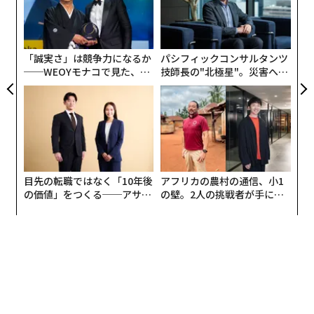
「
な
左右
T
日
「誠実さ」は競争力になるか
パシフィックコンサルタンツ
──WEOYモナコで見た、く
技師長の"北極星"。災害への
ら寿司の経営哲学
無力感を乗り越え見つけた、
防災一筋20年の答え
目先の転職ではなく「10年後
アフリカの農村の通信、小1
の価値」をつくる──アサイ
の壁。2人の挑戦者が手にし
ンの長期伴走型支援とは
た「次なる武器」