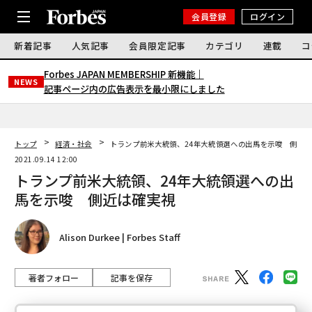
会員登録
ログイン
新着記事
人気記事
会員限定記事
カテゴリ
連載
コ
Forbes JAPAN MEMBERSHIP 新機能｜
NEWS
記事ページ内の広告表示を最小限にしました
トップ
経済・社会
トランプ前米大統領、24年大統領選への出馬を示唆 側近
2021.09.14 12:00
トランプ前米大統領、24年大統領選への出
馬を示唆 側近は確実視
Alison Durkee | Forbes Staff
著者フォロー
記事を保存