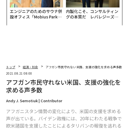
エンジニアのためのサウナ併
内製化こそ、コンサルティン
設オフィス「Mobius Park」
グの本質だ レバレジーズが
がオープン──タマディック
実践する、次世代ファームの
が健康経営を徹底する理由
全貌
トップ
経済・社会
アフガン市民守れない米国、支援の強化を求める声多数
2021.08.21 08:00
アフガン市民守れない米国、支援の強化を
求める声多数
Andy J. Semotiuk | Contributor
アフガニスタン情勢の変化により、米国の支援を求める
声が出ている。バイデン政権には、20年にわたる戦争で
欧米諸国を支援したことによるタリバンの報復を逃れる