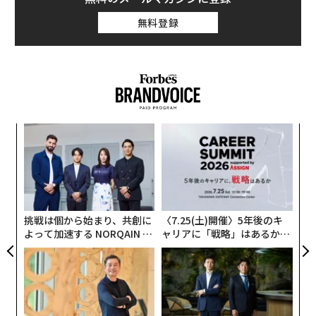
無料登録
スパ
“
のラ
オ
ジ
伝
る
モ
挑戦は個から始まり、共創に
〈7.25(土)開催〉5年後のキ
よって加速する NORQAIN JA
ャリアに「戦略」はあるか。
PAN 特別座談会
トップエグゼクティブのキャ
リアに触れる1日│CAREER S
UMMIT 2026