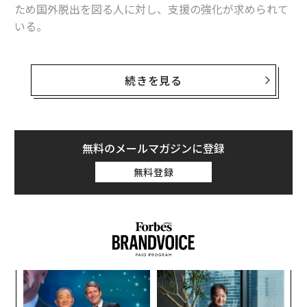
ため国外脱出を図る人に対し、支援の強化が求められて
いる。
移民分野で活動する非政府組織（NGO）イミグレーショ
ン・ハブ（Immigration Hub）は、次のような声明を出
続きを見る
した。
「アフガニスタンの状況は簡単に解決できるものではな
く、まして見ているだけなど容易ではない。しかし、米
無料のメールマガジンに登録
国に避難し安全を確保する機会とその緊急の道筋を提示
無料登録
されるべきアフガニスタン人の女性や子ども、弱い立場
にある多くの家族、LGBTQ+（性的少数者）など少数派
の人たちが存在することは分かっている。
ィン
A
ズが
顧客
ムの
pa