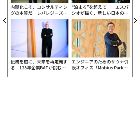
内製化こそ、コンサルティン
“泊まる”を超えて──エスパ
グの本質だ レバレジーズが
シオが描く、新しい日本のラ
実践する、次世代ファームの
グジュアリー（前編）
全貌
伝統を礎に、未来を再定義す
エンジニアのためのサウナ併
る 125年企業BATが挑むス
設オフィス「Mobius Park」
モークレスな未来
がオープン──タマディック
が健康経営を徹底する理由