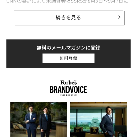
CNNの委託により米調査会社SSRSが8月3日～9月7日に
実施、成人2119人から回答を得た調査では、共和党支持
者（共和党寄りの無党派層を含む）の63％が、「トラン
続きを見る
プが党のリーダーになるべきだと思う」と答えた。
ただし、トランプを候補者として大統領選を戦うこと
が、選挙での共和党の勝利につながるかどうかについて
無料のメールマガジンに登録
は、意見は二分されているもようだ。共和党がホワイト
無料登録
ハウスを取り戻せる可能性が高くなるのは、候補が「ト
ランプの場合」と「別の候補の場合」と回答した人は、
それぞれ51％、49％だった。
小1
〜
にし
金
個
挑
ェ
よっ
PA