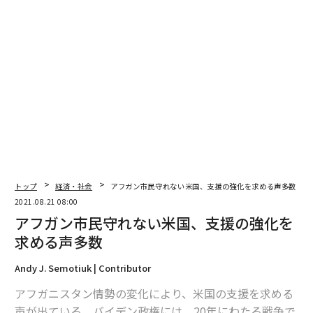
編集＝木内涼子
2026年9月号発売中
最新号の購入はこちらから
メンバーシップに登録する
トップ
経済・社会
アフガン市民守れない米国、支援の強化を求める声多数
2021.08.21 08:00
アフガン市民守れない米国、支援の強化を
関連記事
求める声多数
アフガン市民守れない米国、支援の強化を求める声多数
Andy J. Semotiuk | Contributor
バイデンのアフガン撤収方法、民主支持層でも過半数が「評価せず」
アフガニスタン情勢の変化により、米国の支援を求める
声が出ている。バイデン政権には、20年にわたる戦争で