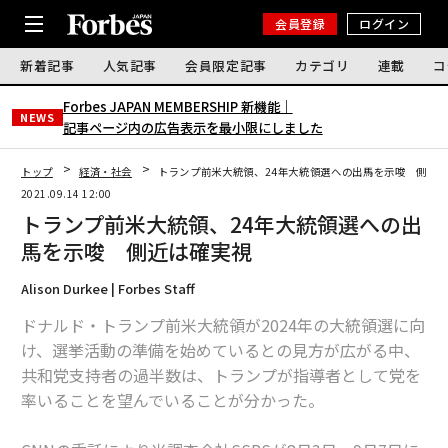
会員登録
ログイン
新着記事
人気記事
会員限定記事
カテゴリ
連載
コ
Forbes JAPAN MEMBERSHIP 新機能｜
NEWS
記事ページ内の広告表示を最小限にしました
トップ
経済・社会
トランプ前米大統領、24年大統領選への出馬を示唆 側近
2021.09.14 12:00
トランプ前米大統領、24年大統領選への出
馬を示唆 側近は確実視
Alison Durkee | Forbes Staff
ドナルド・トランプ前米大統領が2024年の大統領選に向
け、選挙活動の準備を始めているとの見方が広がる中、
共和党支持者の過半数は、トランプが指導者として党を
率いることを望んでいることが分かった。