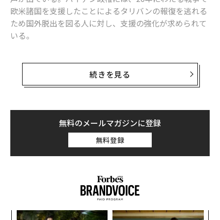
NY初の女性知事、キャシー・ホークルが宣誓式で見せたリーダーの「品
欧米諸国を支援したことによるタリバンの報復を逃れる
格」
ため国外脱出を図る人に対し、支援の強化が求められて
コロナワクチン接種、WHOがブースターより途上国優先を訴える理由
いる。
感染ゼロ戦略は「ばかげている」、豪首相はNZのコロナ対策に否定的
移民分野で活動する非政府組織（NGO）イミグレーショ
ン・ハブ（Immigration Hub）は、次のような声明を出
続きを見る
タグ：
米大統領選挙
ドナルド・トランプ
した。
「アフガニスタンの状況は簡単に解決できるものではな
く、まして見ているだけなど容易ではない。しかし、米
advertisement
無料のメールマガジンに登録
国に避難し安全を確保する機会とその緊急の道筋を提示
無料登録
されるべきアフガニスタン人の女性や子ども、弱い立場
にある多くの家族、LGBTQ+（性的少数者）など少数派
の人たちが存在することは分かっている。
小1
〜