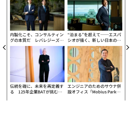
にし
金
個
挑
ェ
よっ
PA
内製化こそ、コンサルティン
“泊まる”を超えて──エスパ
グの本質だ レバレジーズが
シオが描く、新しい日本のラ
実践する、次世代ファームの
グジュアリー（前編）
全貌
伝統を礎に、未来を再定義す
エンジニアのためのサウナ併
る 125年企業BATが挑むス
設オフィス「Mobius Park」
モークレスな未来
がオープン──タマディック
が健康経営を徹底する理由