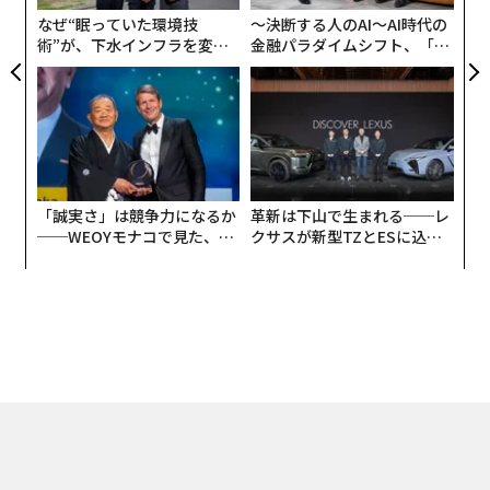
T
なぜ“眠っていた環境技
〜決断する人のAI〜AI時代の
術”が、下水インフラを変え
金融パラダイムシフト、「超
たのか──産総研×月島JFE
個別化」の核心 【MUFG×ウ
アクアソリューションの10年
ェルスナビ×PwC】
「誠実さ」は競争力になるか
革新は下山で生まれる──レ
──WEOYモナコで見た、く
クサスが新型TZとESに込め
ら寿司の経営哲学
た「DISCOVER」の哲学
編集＝江戸伸禎