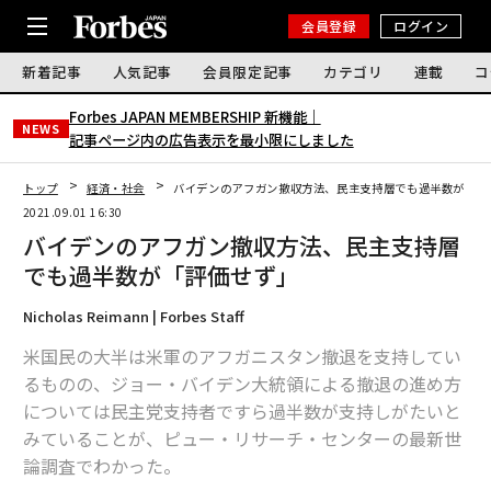
会員登録
ログイン
新着記事
人気記事
会員限定記事
カテゴリ
連載
コ
Forbes JAPAN MEMBERSHIP 新機能｜
NEWS
記事ページ内の広告表示を最小限にしました
トップ
経済・社会
バイデンのアフガン撤収方法、民主支持層でも過半数が「評
2021.09.01 16:30
バイデンのアフガン撤収方法、民主支持層
でも過半数が「評価せず」
Nicholas Reimann | Forbes Staff
米国民の大半は米軍のアフガニスタン撤退を支持してい
るものの、ジョー・バイデン大統領による撤退の進め方
については民主党支持者ですら過半数が支持しがたいと
みていることが、ピュー・リサーチ・センターの最新世
論調査でわかった。