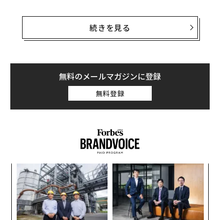
民主党員支持者や民主党寄りの人で、バイデンの撤収の
進め方について「かなりよい」または「よい」と答えた
続きを見る
人は45％にとどまり、逆に「あまりよくない」または
「悪い」と答えた人は55％にのぼった。
さまざまな政治的立場の人を含む回答者1万人あまりの
無料のメールマガジンに登録
全体では、バイデンの撤収の進め方を支持した人はわず
無料登録
か27％だった。共和党支持者や共和党寄りの人で支持し
た人は8％しかいなかった。
内
グ
実
〜
全
織
う