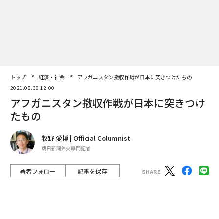
2026年9月号発売中
最新号の購入はこちらから
トップ
経済・社会
アフガニスタン撤収作戦が日本に突きつけたもの
2021.08.30 12:00
メンバーシップに登録する
アフガニスタン撤収作戦が日本に突きつけ
たもの
牧野 愛博 | Official Columnist
関連記事
朝日新聞外交専門記者
アフガニスタン撤収作戦が日本に突きつけたもの
著者フォロー
記事を保存
「人の縁」で地方創生。三重のスーパーシティ特区にできたVISONとは
ハミド・カルザイ国際空港周辺の検問所で見張りをするタリバンのメンバ
ー（アフガニスタン・カブール、8月28日）（Photo by Haroon Sabawo
on/Anadolu Agency via Getty Images）
戦いは、フェイスブックから暗号通貨へ。帰ってきた「ザッカーバーグの