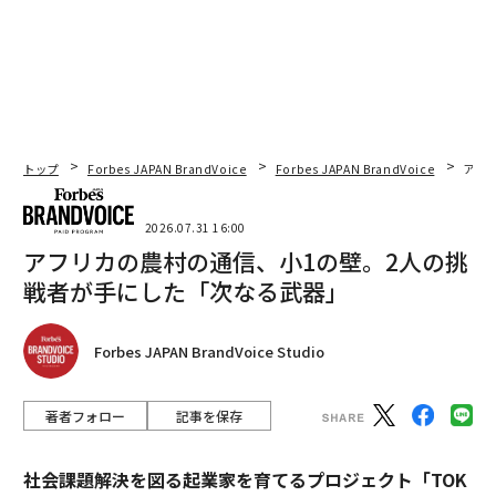
トップ
Forbes JAPAN BrandVoice
Forbes JAPAN BrandVoice
アフ
2026.07.31 16:00
アフリカの農村の通信、小1の壁。2人の挑
戦者が手にした「次なる武器」
Forbes JAPAN BrandVoice Studio
著者フォロー
記事を保存
社会課題解決を図る起業家を育てるプロジェクト「TOK