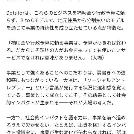
Dots forは、これらのビジネスを補助金や行政予算に頼
らず、B to Cモデルで、地元住民から分割払いのモデル
を通じて事業の持続性を成り立たせている点が特徴だ。
「補助金や行政予算に頼る事業は、予算が尽きれば終わ
る。だからこそ現地の人がお金を払ってでも使いたいサ
ービスでなければ意味がありません」（大場）
事業として強くあることへのこだわりは、肩書きへの違
和感にもつながっている。大場は、「ソーシャルアント
レプレナー」という言葉が先行する状況に違和感を覚え
ている。事業として成立してこそ、その結果として社会
的インパクトが生まれる──それが大場の考えだ。
一方で、社会的インパクトを語る力は、事業を前へ進め
るうえで欠かせない。たとえば、出資を検討するインパ
クト投資家に、事業が生む変化が伝わらなければ、話は