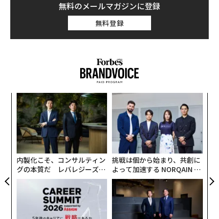
無料のメールマガジンに登録
無料登録
小1
〜
にし
金
個
義す
革
ェ
むス
ク
た「
内製化こそ、コンサルティン
挑戦は個から始まり、共創に
グの本質だ レバレジーズが
よって加速する NORQAIN JA
実践する、次世代ファームの
PAN 特別座談会
全貌