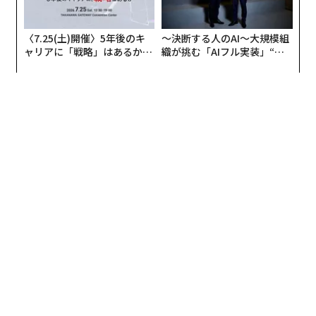
〈7.25(土)開催〉5年後のキ
〜決断する人のAI〜大規模組
ャリアに「戦略」はあるか。
織が挑む「AIフル実装」“使
トップエグゼクティブのキャ
う”企業から“動く”企業へ【N
リアに触れる1日│CAREER S
TTドコモビジネス×PwC】
UMMIT 2026