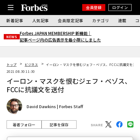
会員登録
ログイン
新着記事
人気記事
会員限定記事
カテゴリ
連載
コ
Forbes JAPAN MEMBERSHIP 新機能｜
NEWS
記事ページ内の広告表示を最小限にしました
トップ
ビジネス
イーロン・マスクを恨むジェフ・ベゾス、FCCに抗議文を送付
2021.08.30 11:30
イーロン・マスクを恨むジェフ・ベゾス、
FCCに抗議文を送付
David Dawkins | Forbes Staff
著者フォロー
記事を保存