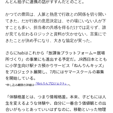
んとん拍子に連携の話がすすんだとのこと。
かつての豊田は、人脈と熱意で行政との関係を切り開い
てきた。
だが行政の意思決定は、その場にいない人が下
すことも多い。担当者の共感を得るだけでは足りず、誰
が見ても伝わるロジックと資料が欠かせない。
言葉にで
きたことが決め手になり、大きな協定が実った。
さらにhabはこれから「放課後プラットフォーム＝居場
所づくり」の事業にも進出する予定だ。JR西日本ととも
に小学生向け駅ナカ預かりサービス「ねんりんキッズ」
をプロジェクト展開し、7月にはサマースクールの募集
を開始している。
「ねんりんプロジェクト」
*申し込み期限の詳細は
へ
「体験格差とは、つまり情報格差。本来、子どもには人
生を変えるような体験や、自分に一番合う価値観との出
合いがもっとあっていいはずなのに、移動といった物理