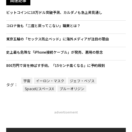
関連記事
ビットコインに10万ドル突破予測、カルダノも急上昇見通し
コロナ後も「二度と戻ってこない」職業とは？
東京五輪の「セックス防止ベッド」に海外メディアが注目の理由
史上最も危険な「iPhone接続ケーブル」が発売、悪用の懸念
800万円で背を伸ばす手術。「15センチ高くなる」に予約殺到
宇宙
イーロン・マスク
ジェフ・ベゾス
タグ：
SpaceX/スペースX
ブルーオリジン
advertisement