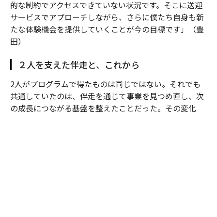
的な制約でアクセスできていない状況です。そこに送迎
サービスでアプローチしながら、さらに僕たち自身も新
たな体験機会を提供していくことが今の目標です」（豊
田）
２人を支えた伴走と、これから
2人がプログラムで得たものは同じではない。それでも
共通していたのは、伴走を通じて事業を見つめ直し、次
の成長につながる基盤を整えたことだった。その変化
は、プログラム終了後にも表れている。
Dots forのインパクトレポートは、もともと出資を得る
ための資料だった。ところが、レポートに載せる現地の
情報を集めようと、農村で働く社員に事業の意義を一つ
ずつ説明していくうちに、窓口になった社員の理解がみ
るみる深まっていった。
手応えを感じた大場は、さらに多くの社員に話を聞いて