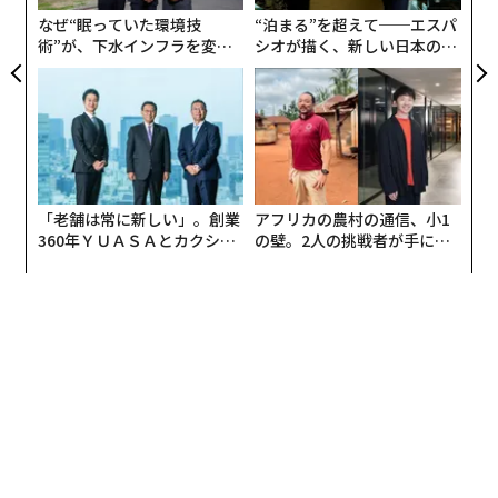
防
なぜ“眠っていた環境技
“泊まる”を超えて──エスパ
術”が、下水インフラを変え
シオが描く、新しい日本のラ
たのか──産総研×月島JFE
グジュアリー（前編）
アクアソリューションの10年
「老舗は常に新しい」。創業
アフリカの農村の通信、小1
360年ＹＵＡＳＡとカクシン
の壁。2人の挑戦者が手にし
CEO田尻望が語る、AIを超え
た「次なる武器」
る人の価値