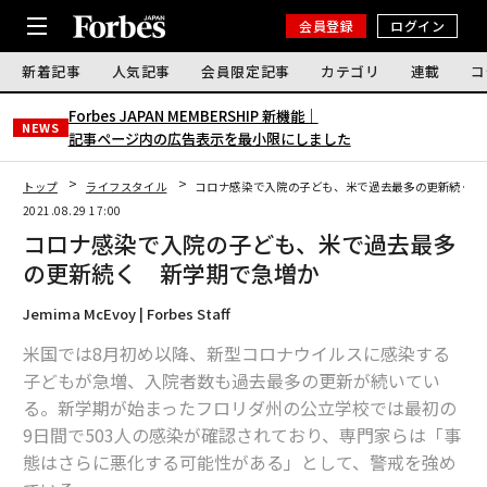
会員登録
ログイン
新着記事
人気記事
会員限定記事
カテゴリ
連載
コ
Forbes JAPAN MEMBERSHIP 新機能｜
NEWS
記事ページ内の広告表示を最小限にしました
トップ
ライフスタイル
コロナ感染で入院の子ども、米で過去最多の更新続く 
2021.08.29 17:00
コロナ感染で入院の子ども、米で過去最多
の更新続く 新学期で急増か
Jemima McEvoy | Forbes Staff
米国では8月初め以降、新型コロナウイルスに感染する
子どもが急増、入院者数も過去最多の更新が続いてい
る。新学期が始まったフロリダ州の公立学校では最初の
9日間で503人の感染が確認されており、専門家らは「事
態はさらに悪化する可能性がある」として、警戒を強め