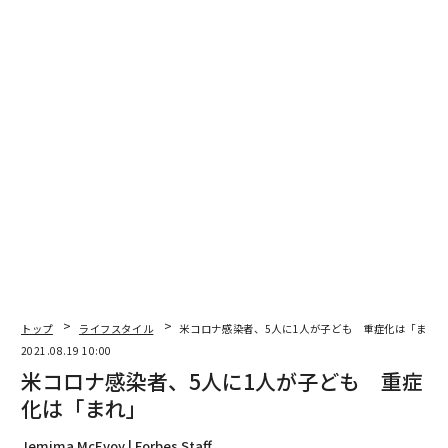
編集＝木内涼子
2026年9月号発売中
最新号の購入はこちらから
メンバーシップに登録する
トップ
ライフスタイル
米コロナ感染者、5人に1人が子ども 重症化は「まれ
関連記事
2021.08.19 10:00
米コロナ感染者、5人に1人が子ども 重症
米コロナ感染者、5人に1人が子ども 重症化は「まれ」
化は「まれ」
米コロナ感染者、再び20万人超える見通し 「ピークアウトの兆しなし」
Jemima McEvoy | Forbes Staff