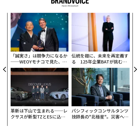
〜
織
う
な
T
術
た
ア
「誠実さ」は競争力になるか
伝統を礎に、未来を再定義す
──WEOYモナコで見た、く
る 125年企業BATが挑むス
ら寿司の経営哲学
モークレスな未来
革新は下山で生まれる──レ
パシフィックコンサルタンツ
クサスが新型TZとESに込め
技師長の"北極星"。災害への
た「DISCOVER」の哲学
無力感を乗り越え見つけた、
防災一筋20年の答え