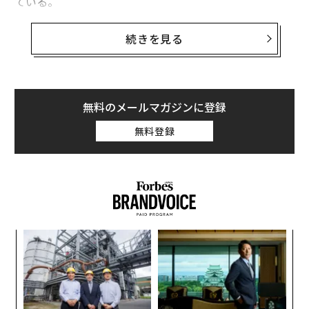
ている。
米保健福祉省によると、新型コロナウイルスに感染、ま
続きを見る
たは感染の疑いがあるとして入院している子ども（18歳
未満）は、過去最多の約2200人。米国立衛生研究所（NI
H）が8月初めに発表した時点では約1450人だったこと
から、数週間で50％以上増加したことになる。
無料のメールマガジンに登録
無料登録
子どもの入院者数の増加が目立つのは、ワクチン接種率
が全米平均を下回る14の州。最も多いのはジョージア州
（人口10万人当たり1.43人）で、次いでフロリダ州（同
1.38人）、アラバマ州（同1.16人）となっている。
A
顧客
pa
パ
な
技
無