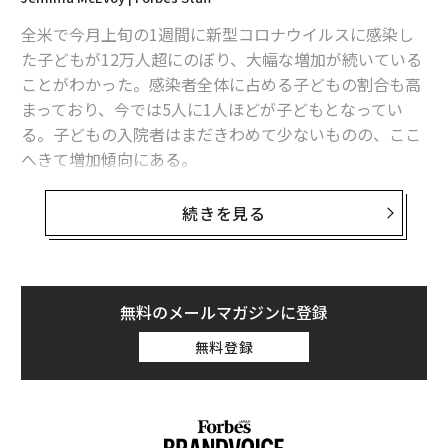
全米で今月上旬の1週間に新型コロナウイルスに感染し
コロナ後も「二度と戻ってこない」職業とは？
た子どもが12万人超にのぼり、大幅な増加が続いている
感染広げるデルタ株、ファイザー製ワクチンへの抵抗力は弱い？
ことがわかった。感染者全体に占める子どもの割合も高
まっており、今では5人に1人ほどが子どもとなってい
史上最も危険な「iPhone接続ケーブル」が発売、悪用の懸念
る。子どもの入院者はまだきわめて少ないものの、ここ
へきて増加傾向にある。
タグ：
新型コロナウイルス
【関連】
続きを見る
コロナ「デルタ株」は子供にとってより危険 警戒を強
めるべき理由
advertisement
小児科学会が49州の保健当局のデータを基に16日にまと
無料のメールマガジンに登録
めた報告書によると、子どもの新規感染者は8月5〜12日
無料登録
に12万1000人あまりを数えた。前の1週間から30％近く
増加し、6月半ばに比べると200％超も増えている。感染
者全体に占める割合も18％と、前週の15％から高まって
いる。