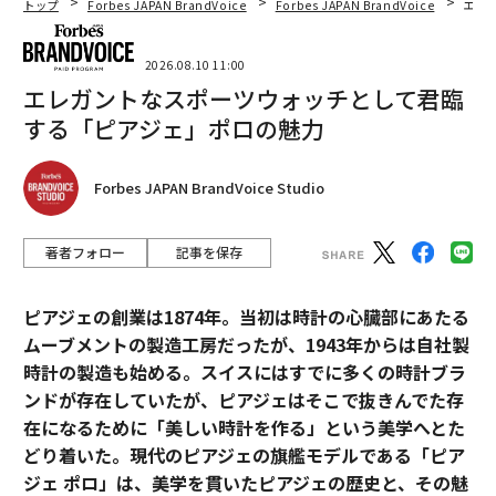
トップ
Forbes JAPAN BrandVoice
Forbes JAPAN BrandVoice
エレ
2026.08.10 11:00
エレガントなスポーツウォッチとして君臨
する「ピアジェ」ポロの魅力
Forbes JAPAN BrandVoice Studio
著者フォロー
記事を保存
ピアジェの創業は1874年。当初は時計の心臓部にあたる
ムーブメントの製造工房だったが、1943年からは自社製
時計の製造も始める。スイスにはすでに多くの時計ブラ
ンドが存在していたが、ピアジェはそこで抜きんでた存
在になるために「美しい時計を作る」という美学へとた
どり着いた。現代のピアジェの旗艦モデルである「ピア
ジェ ポロ」は、美学を貫いたピアジェの歴史と、その魅