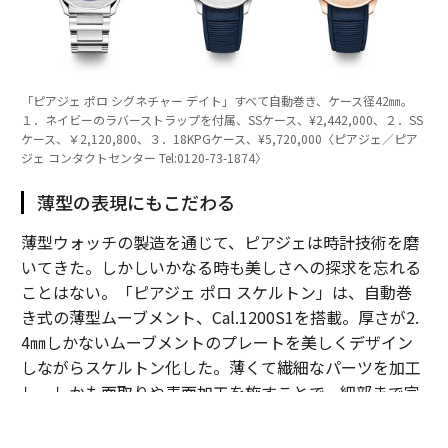
「ピアジェ ポロ シグネチャー デイト」すべて自動巻き、ケース径42㎜。
１．ネイビーのラバーストラップを付属、SSケース、¥2,442,000、２．SS
ケース、￥2,120,800、３．18KPGケース、¥5,720,000〈ピアジェ／ピア
ジェ コンタクトセンター Tel:0120-73-1874〉
薄型の表現にもこだわる
薄型ウォッチの製造を通じて、ピアジェは時計技術を磨
いてきた。しかしいかなる時も美しさへの探求を忘れる
ことはない。「ピアジェ ポロ スケルトン」は、自動巻
き式の薄型ムーブメント、Cal.1200S1を搭載。厚さが2.
4㎜しかないムーブメントのプレートを美しくデザイン
しながらスケルトン化した。薄くて繊細なパーツを加工
し、しかも面取りや表面加工を施すことで、細部まで完
璧な美を作り上げる。しかも動力ゼンマイを巻き上げる
ためのマイクロローターが回転する様子が、表側からも