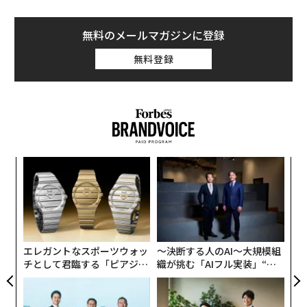
無料のメールマガジンに登録
無料登録
挑
変え
よっ
FE
PA
“
0年
オ
ジ
エレガントなスポーツウォッ
〜決断する人のAI〜大規模組
チとして君臨する「ピアジ
織が挑む「AIフル実装」“使
ェ」ポロの魅力
う”企業から“動く”企業へ【N
TTドコモビジネス×PwC】