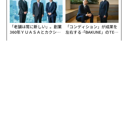
「老舗は常に新しい」。創業
「コンディション」が成果を
360年ＹＵＡＳＡとカクシン
左右する――「BAKUNE」のTEN
CEO田尻望が語る、AIを超え
TIALが支える「挑戦者の明
る人の価値
日」