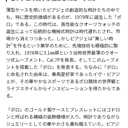
薄型ケースを用いたピアジェの創造的な時計たちの中で
も、特に歴史的価値があるのが、1979年に誕生した「ポ
ロ」である。この時代は、高性能なクオーツウォッチの
誕生によって伝統的な機械式時計は時代遅れとされ、市
場から消えつつあった。しかしピアジェは“美しい時
計”を作るという美学のために、先端技術も積極的に取
り入れ、1976年に3.1㎜厚という当時世界最薄のクオー
ツ式ムーブメント、Cal.7Pを発表。そしてこのムーブメ
ントを搭載した「ポロ」を発表する。ちなみに「ポロ」
と命名された由来は、乗馬愛好家であったイヴ・ピアジ
ェが、その華やかなスポーツであるポロ競技の世界観と
ライフスタイルからインスピレーションを得たからであ
る。
「ポロ」のゴールド製ケースとブレスレットにはゴドロ
ンと呼ばれる横縞の装飾模様が入り、時計でありながら
ジュエリーとしての華やかさも兼ね備えていた。ピアジ