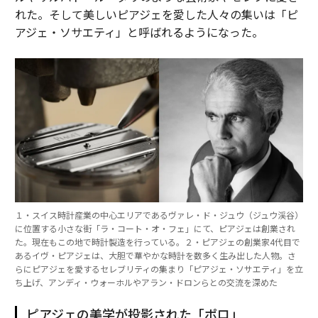
れた。そして美しいピアジェを愛した人々の集いは「ピ
アジェ・ソサエティ」と呼ばれるようになった。
１・スイス時計産業の中心エリアであるヴァレ・ド・ジュウ（ジュウ渓谷）
に位置する小さな街「ラ・コート・オ・フェ」にて、ピアジェは創業され
た。現在もこの地で時計製造を行っている。２・ピアジェの創業家4代目で
あるイヴ・ピアジェは、大胆で華やかな時計を数多く生み出した人物。さ
らにピアジェを愛するセレブリティの集まり「ピアジェ・ソサエティ」を立
ち上げ、アンディ・ウォーホルやアラン・ドロンらとの交流を深めた
ピアジェの美学が投影された「ポロ」