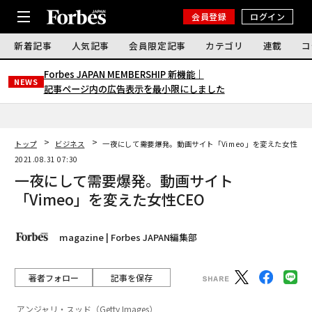
会員登録
ログイン
新着記事
人気記事
会員限定記事
カテゴリ
連載
コ
Forbes JAPAN MEMBERSHIP 新機能｜
NEWS
記事ページ内の広告表示を最小限にしました
トップ
ビジネス
一夜にして需要爆発。動画サイト「Vimeo」を変えた女性CE
2021.08.31 07:30
一夜にして需要爆発。動画サイト
「Vimeo」を変えた女性CEO
magazine | Forbes JAPAN編集部
著者フォロー
記事を保存
アンジャリ・スッド（Getty Images）