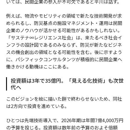
いては、民間企業の参入が不可欠であると平川は話す。
例えば、物流やモビリティの領域で新たな技術開発が求
められるし、防災基点の施設マネジメント・運用は民間
企業のノウハウが活かせる可能性があるかもしれない。
「サステナ∞レジリエンス社会」は、来たるべき社会イ
ンフラの設計図であるのみならず、防災が新たなビジネ
スの機会創出の領域となる可能性を含む。後に示すよう
に、パシフィックコンサルタンツが積極的に民間企業へ
働きかける動機はここにある。
投資額は3年で35億円。「見える化技術」も次世
代へ
このビジョンを絵に描いた餅で終わらせないため、同社
は2方向で投資を進めている。
ひとつは先端技術導入で、2026年期は年間7億4,000万円
の予算を投じる。投資額は数年前の予算のおよそ倍額