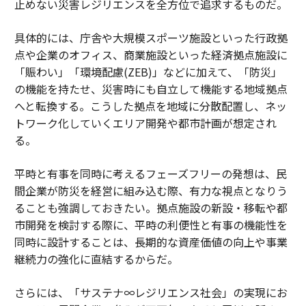
止めない災害レジリエンスを全方位で追求するものだ。
具体的には、庁舎や大規模スポーツ施設といった行政拠
点や企業のオフィス、商業施設といった経済拠点施設に
「賑わい」「環境配慮(ZEB)」などに加えて、「防災」
の機能を持たせ、災害時にも自立して機能する地域拠点
へと転換する。こうした拠点を地域に分散配置し、ネッ
トワーク化していくエリア開発や都市計画が想定され
る。
平時と有事を同時に考えるフェーズフリーの発想は、民
間企業が防災を経営に組み込む際、有力な視点となりう
ることも強調しておきたい。拠点施設の新設・移転や都
市開発を検討する際に、平時の利便性と有事の機能性を
同時に設計することは、長期的な資産価値の向上や事業
継続力の強化に直結するからだ。
さらには、「サステナ∞レジリエンス社会」の実現にお