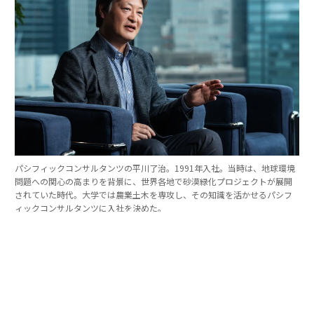
パシフィックコンサルタンツの平川了治。1991年入社。当時は、地球環境
問題への関心の高まりを背景に、世界各地で砂漠緑化プロジェクトが展開
されていた時代。大学では農業土木を専攻し、その知識を活かせるパシフ
ィックコンサルタンツに入社を決めた。
「防災は10点ずつを積み重ねる」。技師長の原
点
これほど広いビジョンを語れる平川とは、いったいどん
な人物なのか。そのキャリアをたどると、日本の防災史