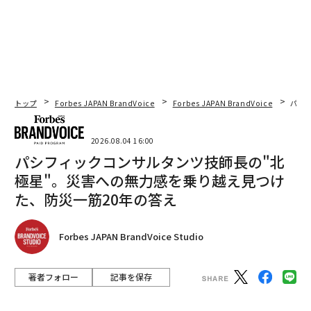
トップ
Forbes JAPAN BrandVoice
Forbes JAPAN BrandVoice
パシ
2026.08.04 16:00
パシフィックコンサルタンツ技師長の"北
極星"。災害への無力感を乗り越え見つけ
た、防災一筋20年の答え
Forbes JAPAN BrandVoice Studio
著者フォロー
記事を保存