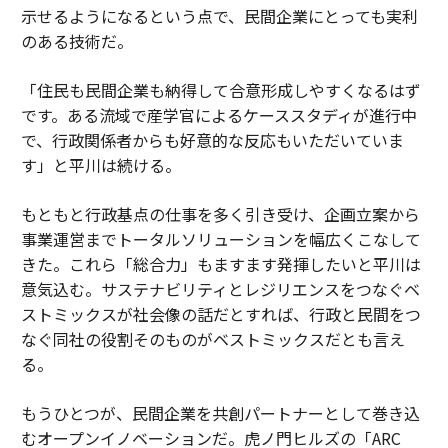
示せるようになるという点で、民間企業にとっても実利
のある技術だ。
「住民も民間企業も納得して合意形成しやすくなるはず
です。ある流域で産学官によるケーススタディが進行中
で、行政関係者からも好意的な反応もいただいていま
す」と平川は続ける。
もともと行政基点の仕事を多く引き受け、企画立案から
事業運営までトータルソリューションを幅広くこなして
きた。これら「総合力」もますます発揮したいと平川は
意気込む。サステナビリティとレジリエンスをつなぐベ
ストミックスが社会像の話だとすれば、行政と民間をつ
なぐ同社の役割そのものがベストミックスだとも言え
る。
もうひとつが、民間企業を共創パートナーとして巻き込
むオープンイノベーションだ。虎ノ門ヒルズの「ARC