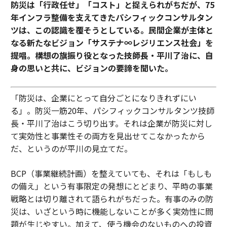
防災は「行政任せ」「コスト」と捉えられがちだが、75
年インフラ整備を支えてきたパシフィックコンサルタン
ツは、この認識を覆そうとしている。民間企業が主体と
なる新たなビジョン「サステナ∞レジリエンス社会」を
提唱。構想の旗振り役となった技師長・平川了治に、自
身の思いと共に、ビジョンの要諦を聞いた。
「防災は、企業にとって自分ごとになりきれずにい
る」。防災一筋20年、パシフィックコンサルタンツ技師
長・平川了治はこう切り出す。それは企業が防災に対し
て実効性と事業性その両方を見出せてこなかったから
だ、というのが平川の見立てだ。
BCP（事業継続計画）を整えていても、それは「もしも
の備え」という有事限定の発想にとどまり、平時の事業
戦略とは切り離されて語られがちだった。有事のみの防
災は、いざという時に機能しないことが多く実効性に問
題が生じやすい。加えて、使う機会のないものへの投資