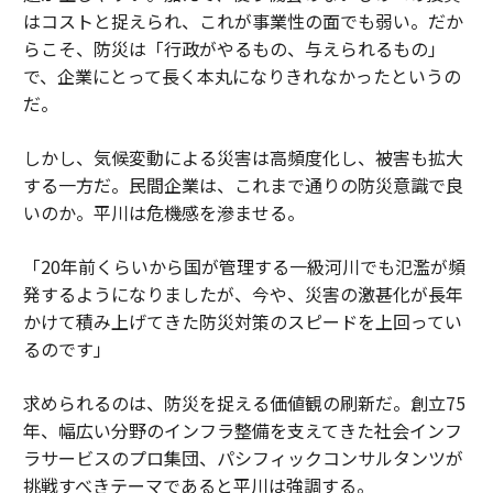
はコストと捉えられ、これが事業性の面でも弱い。だか
らこそ、防災は「行政がやるもの、与えられるもの」
で、企業にとって長く本丸になりきれなかったというの
だ。
しかし、気候変動による災害は高頻度化し、被害も拡大
する一方だ。民間企業は、これまで通りの防災意識で良
いのか。平川は危機感を滲ませる。
「20年前くらいから国が管理する一級河川でも氾濫が頻
発するようになりましたが、今や、災害の激甚化が長年
かけて積み上げてきた防災対策のスピードを上回ってい
るのです」
求められるのは、防災を捉える価値観の刷新だ。創立75
年、幅広い分野のインフラ整備を支えてきた社会インフ
ラサービスのプロ集団、パシフィックコンサルタンツが
挑戦すべきテーマであると平川は強調する。