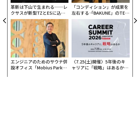
C】
全
革新は下山で生まれる──レ
「コンディション」が成果を
クサスが新型TZとESに込め
左右する――「BAKUNE」のTEN
た「DISCOVER」の哲学
TIALが支える「挑戦者の明
日」
エンジニアのためのサウナ併
〈7.25(土)開催〉5年後のキ
設オフィス「Mobius Park」
ャリアに「戦略」はあるか。
がオープン──タマディック
トップエグゼクティブのキャ
が健康経営を徹底する理由
リアに触れる1日│CAREER S
UMMIT 2026