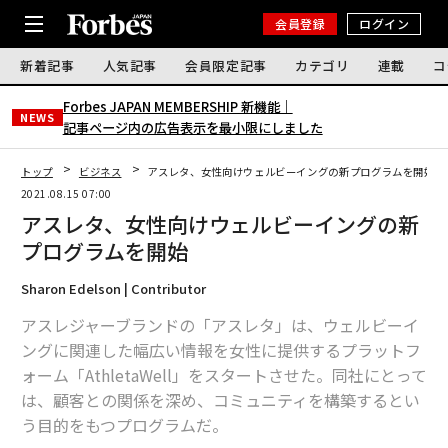
会員登録
ログイン
新着記事
人気記事
会員限定記事
カテゴリ
連載
コ
Forbes JAPAN MEMBERSHIP 新機能｜
NEWS
記事ページ内の広告表示を最小限にしました
トップ
ビジネス
アスレタ、女性向けウェルビーイングの新プログラムを開始
2021.08.15 07:00
アスレタ、女性向けウェルビーイングの新
プログラムを開始
Sharon Edelson | Contributor
アスレジャーブランドの「アスレタ」は、ウェルビーイ
ングに関連した幅広い情報を女性に提供するプラットフ
ォーム「AthletaWell」をスタートさせた。同社にとって
は、顧客との関係を深め、コミュニティを構築するとい
う目的をもつプログラムだ。