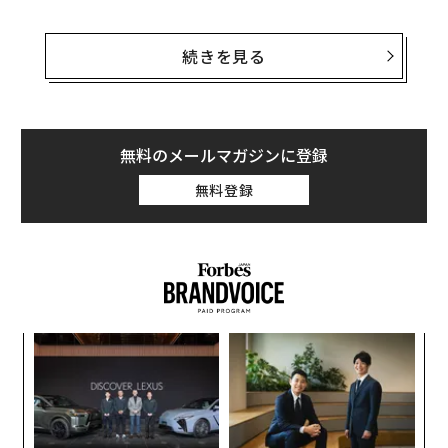
アスレタの最高デジタル責任者（CDO）を務めるキム・
ウォルドマンは、ウェルビーイングに関連したテーマの
続きを見る
なかには、気まずさを感じたり、偏見を伴ったりするも
のがいまだにあると話す。そうしたテーマについて、専
門家からのアドバイスを提供し、状況を改善して社会に
広く受け入れられるようにするのがアスレタの狙いだ。
無料のメールマガジンに登録
無料登録
AthletaWellは、アスレタがパフォーマンスブランドか
らライフスタイルブランドへ進化するうえで欠かせない
役割を担っている。また、新規顧客や既存顧客と長く続
く関係を構築していくことを目指した、親会社ギャップ
の経営戦略「パワープラン」のカギでもある。ギャップ
は2021年7月、傘下に置くギャップ、バナナ・リパブリ
創に
〜
ック、アスレタ、オールドネイビーの4ブランド共通の
 JA
金
総合ロイヤルティ・プログラムも開始した。
個
模組
内
ェ
“使
グ
【N
実