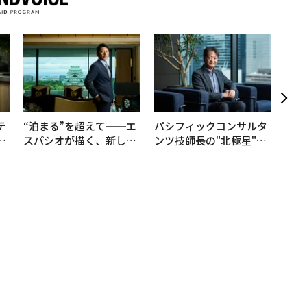
アフ
小1
手に
テ
“泊まる”を超えて──エ
パシフィックコンサルタ
レ
スパシオが描く、新しい
ンツ技師長の"北極星"。
世
日本のラグジュアリー
災害への無力感を乗り越
（前編）
え見つけた、防災一筋20
年の答え