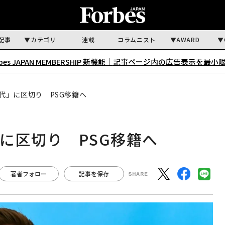
記事
カテゴリ
連載
コラムニスト
AWARD
rbes JAPAN MEMBERSHIP 新機能｜
記事ページ内の広告表示を最小
代」に区切り PSG移籍へ
に区切り PSG移籍へ
著者フォロー
記事を保存