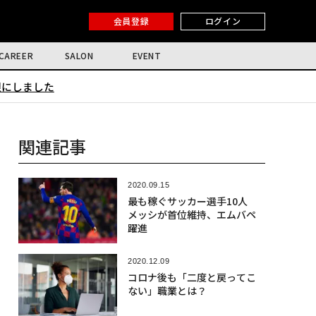
会員登録
ログイン
CAREER
SALON
EVENT
限にしました
関連記事
2020.09.15
最も稼ぐサッカー選手10人
メッシが首位維持、エムバペ
躍進
2020.12.09
コロナ後も「二度と戻ってこ
ない」職業とは？