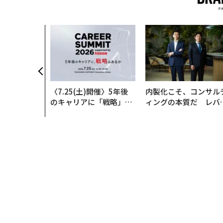
〈7.25(土)開催〉5年後
内製化こそ、コンサル
のキャリアに「戦略」は
ィングの本質だ レバ
あるか。トップエグゼク
ジーズが実践する、次
ティブのキャリアに触れ
代ファームの全貌
る1日│CAREER SUMMI
T 2026