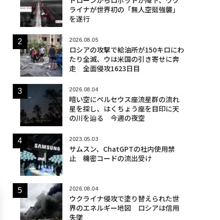
ライナが世界初の「無人空挺強襲」
を遂行
2026.08.05
ロシアの攻撃で給油所が150キロにわ
たり全滅、ウは米国の引き寄せに奔
走 全面侵攻1623日目
2026.08.04
暗い空にペルセウス座流星群の流れ
星を探し、はくちょう座を目印に天
の川を辿る 今週の夜空
2023.05.03
サムスン、ChatGPTの社内使用禁
止 機密コードの流出受け
2026.08.04
ウクライナ侵攻で塗り替えられた世
界のエネルギー地図 ロシアは信用
失墜