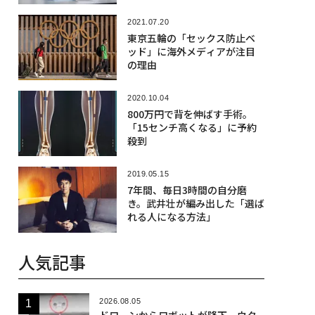
2021.07.20
東京五輪の「セックス防止ベ
ッド」に海外メディアが注目
の理由
2020.10.04
800万円で背を伸ばす手術。
「15センチ高くなる」に予約
殺到
2019.05.15
7年間、毎日3時間の自分磨
き。武井壮が編み出した「選ば
れる人になる方法」
人気記事
2026.08.05
ドローンからロボットが降下、ウク