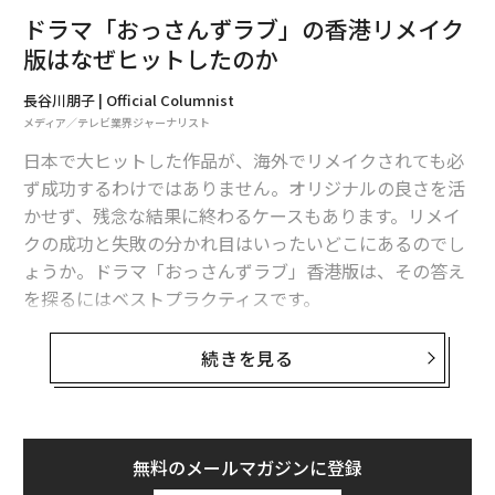
ドラマ「おっさんずラブ」の香港リメイク
版はなぜヒットしたのか
長谷川朋子 | Official Columnist
メディア／テレビ業界ジャーナリスト
日本で大ヒットした作品が、海外でリメイクされても必
ず成功するわけではありません。オリジナルの良さを活
かせず、残念な結果に終わるケースもあります。リメイ
クの成功と失敗の分かれ目はいったいどこにあるのでし
ょうか。ドラマ「おっさんずラブ」香港版は、その答え
を探るにはベストプラクティスです。
続きを見る
「Dragons’ Den（龍の巣）」最新シーズン18の「ドラゴン」たち （c）BBC/Sony
ボーイズラブ＋ユニバーサルな笑い
Pictures Television
2009年からは、アメリカの4大ネットワークの1つである
ドラマ「おっさんずラブ」は、2018年4月クールにテレ
ABCで「Shark Tank」として放送が開始され、このアメ
無料のメールマガジンに登録
ビ朝日系でシーズン1が放送されて以来、いまもなお愛
リカ版もヒットしました。「虎」ならぬ「Sharks