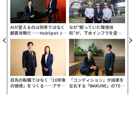
「￥マネーの虎」は、夢を抱く起業志望者たちが、事業
モ
〈7
や夢の計画をプレゼンテーションし、それに対して「マ
ャ
ネーの虎」と呼ばれる成功者たちが、自腹での投資可否
ト
リア
を判断する内容で人気を集めました。投資決定なら「マ
AIが変えるのは効率ではなく
なぜ“眠っていた環境技
UM
ネー成立」。失敗なら「ノーマネー」。司会を務めた俳
顧客体験だ──HubSpot Ja
術”が、下水インフラを変え
優の吉田栄作さんが、不成立の際に無念の表情を浮かべ
panが語る「Grow Better」
たのか──産総研×月島JFE
な組織のつくり方
アクアソリューションの10年
ながら告げる「ノーマネーでフィニッシュです」という
決めの台詞も有名になりました。
応募者に対して審査員がジャッジするという番組の構図
そのものは、アイドルのオーディション番組と同じスタ
目先の転職ではなく「10年後
「コンディション」が成果を
イルのリアリティショーでしたが、カネが飛び交う生々
の価値」をつくる──アサイ
左右する――「BAKUNE」のTEN
しいビジネスの現場をバラエティ化して見せた異色の番
ンの長期伴走型支援とは
TIALが支える「挑戦者の明
日」
組でした。
放送されたのは2001年10月から2004年3月までのわずか
2年半。土曜の深夜枠（24時50分〜25時50分）から始ま
り、途中、ゴールデン帯に格上げされるも、終盤は再び