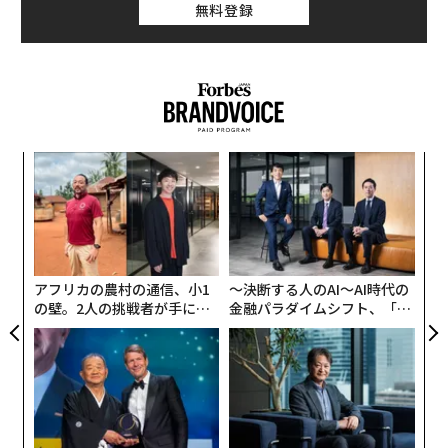
されているコメディドラマです。ジャンルで言えば、男
無料登録
（鮫）」と呼ばれる億万長者が、アメリカンドリームを
性同士の恋愛を描いた「ボーイズラブ」ものですが、性
追いかける挑戦者たちにチャンスを与える内容が評価を
別や年齢を超えた唯一無二の純愛ストーリーでもありま
受けて、2012年に初めてエミー賞にノミネートされてか
す。
ら毎年欠かさず受賞候補に挙がり、これまで4回の受賞
を果たしています。
モテない33歳独身男「はるたん」こと春田創一（田中
圭）と、ピュアな乙女心を隠し持つ「おっさん上司」の
「
エミー賞はテレビ界のアカデミー賞とも呼ばれるもの
黒澤部長（吉田鋼太郎）、イケメンでドSな後輩の牧凌
3
で、テレビ芸術科学アカデミーが主催する歴史と権威あ
太（林遣都）という3人のが織り成す人間愛の物語とし
C
内
る賞です。今年で73回目を迎え、7月13日にノミネート
る
て、多くの視聴者から共感を得ました。
グ
番組が発表され、今年も「Shark Tank」は候補として名
実
を連ねました。
全
社会現象まで巻き起こし、日本での大ヒットドラマとし
アフリカの農村の通信、小1
〜決断する人のAI〜AI時代の
てアジアを中心に海外からも注目を集めました。そんな
の壁。2人の挑戦者が手にし
金融パラダイムシフト、「超
エミー賞は、ここ数年はディズニーやHBO、Netflix制作
なか、リメイクに乗り出したのが香港のドラマプロデュ
た「次なる武器」
個別化」の核心 【MUFG×ウ
の番組が賞を争っていますが、そこに日本の番組が元と
ェルスナビ×PwC】
ーサー、トミー・ロー氏でした。ロー氏は、なぜ日本の
なる「Shark Tank」が割って入るのはとても栄誉あるこ
ドラマ「おっさんずラブ」の香港リメイク版を制作する
とです。今年は、プライムタイムのリアリティショーを
ことしたのでしょうか？
対象とする３つのカテゴリー、「卓越した構成のリアリ
ティショー」「卓越したリアリティショーまたはコンペ