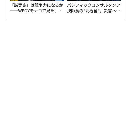
「誠実さ」は競争力になるか
パシフィックコンサルタンツ
ティションの司会」「卓越したキャスティング」でノミ
──WEOYモナコで見た、く
技師長の"北極星"。災害への
ネートされました。
ら寿司の経営哲学
無力感を乗り越え見つけた、
防災一筋20年の答え
どうして世界でヒットしているの
次ページ ＞
か？
1
2
文＝長谷川朋子
2026年9月号発売中
トミー・ロー氏
ロー氏にとって、オリジナルの「おっさんずラブ」を視
最新号の購入はこちらから
聴した第一印象は「他のドラマと明らかに違う。どうや
ったら、こんなドラマをつくることができるのか」とい
メンバーシップに登録する
うものでした。ロー氏は続けます。