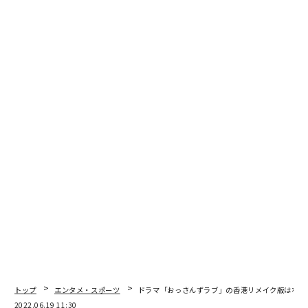
深夜帯に戻り、惜しまれつつ終了した経緯があります。
実は、番組を制作した日本テレビは、人気に火が付いた
2002年ごろから、「￥マネーの虎」を現地に合わせたス
タイルにリメイクする、海外への番組フォーマットの販
売を狙っていました。番組内で繰り広げられた真剣勝負
の売り込みのプレゼンテーションを、まさに海外バイヤ
ーに向けて行っていたわけです。
そして売り出してから3年目にして、ようやく海外で放
送実績を得るに至ります。番組の言葉で言えば、「マネ
ー成立」となりました。
しかも最初に商談が成立した相手はイギリス公共放送の
BBCでした。イギリスでは、すでに日本では放送が終了
していた2005年から放送が始まり、「Dragons’ Den（龍
の巣）」のタイトルで、いまでも放送が続いています。
トップ
エンタメ・スポーツ
ドラマ「おっさんずラブ」の香港リメイク版はなぜ
2022.06.19 11:30