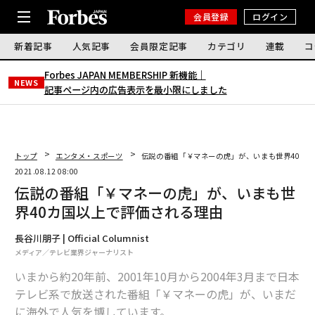
会員登録
ログイン
新着記事
人気記事
会員限定記事
カテゴリ
連載
コ
Forbes JAPAN MEMBERSHIP 新機能｜
NEWS
記事ページ内の広告表示を最小限にしました
トップ
エンタメ・スポーツ
伝説の番組「￥マネーの虎」が、いまも世界40カ
2021.08.12 08:00
伝説の番組「￥マネーの虎」が、いまも世
界40カ国以上で評価される理由
長谷川朋子 | Official Columnist
メディア／テレビ業界ジャーナリスト
いまから約20年前、2001年10月から2004年3月まで日本
テレビ系で放送された番組「￥マネーの虎」が、いまだ
に海外で人気を博しています。