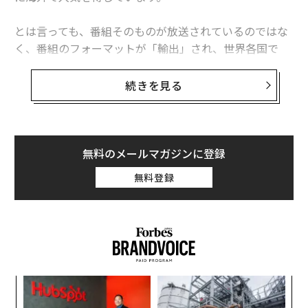
とは言っても、番組そのものが放送されているのではな
く、番組のフォーマットが「輸出」され、世界各国で
続々とリメイクされ、評判を高めているのです。特にア
メリカでリメイクされた「Shark Tank（鮫の水槽）」
続きを見る
は、テレビ界最高峰の栄誉と言われるエミー賞で何度も
ノミネートされ、受賞も果たしています。
深夜番組からスタートした「￥マネーの虎」は、いまや
無料のメールマガジンに登録
世界40カ国以上で展開され、日本を代表する海外コンテ
無料登録
ンツビジネスのサクセスストーリーとなっています。こ
の成功から、私たちは何を学ぶことができるのでしょう
か？
最初に英BBCへの販売に成功
伝
る