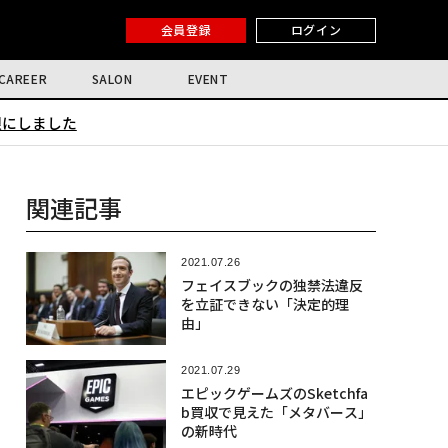
会員登録
ログイン
CAREER
SALON
EVENT
限にしました
関連記事
2021.07.26
フェイスブックの独禁法違反
を立証できない「決定的理
由」
2021.07.29
エピックゲームズのSketchfa
b買収で見えた「メタバース」
の新時代