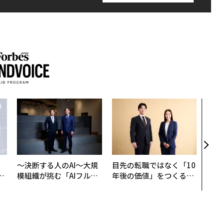
内製
ィン
ジー
代フ
〜決断する人のAI〜大規
目先の転職ではなく「10
は
模組織が挑む「AIフル実
年後の価値」をつくる─
ク
装」“使う”企業から“動
─アサインの長期伴走型
れ
く”企業へ【NTTドコモ
支援とは
I
ビジネス×PwC】