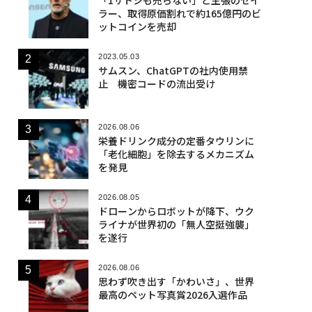
ラー、取得原価割れで約165億円のビ
ットコインを売却
2023.05.03
サムスン、ChatGPTの社内使用禁
止 機密コードの流出受け
2026.08.06
栄養ドリンク成分の定番タウリンに
「老化細胞」を除去するメカニズム
を発見
2026.08.05
ドローンからロボットが降下、ウク
ライナが世界初の「無人空挺強襲」
を遂行
2026.08.06
思わず吹き出す「かわいさ」、世界
最高のペット写真賞2026入選作品