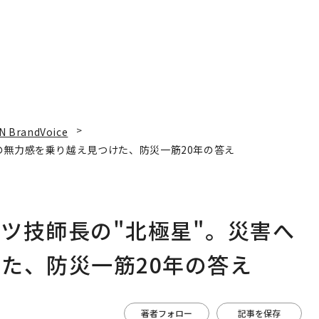
N BrandVoice
の無力感を乗り越え見つけた、防災一筋20年の答え
ツ技師長の"北極星"。災害へ
た、防災一筋20年の答え
著者フォロー
記事を保存