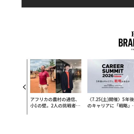
アフリカの農村の通信、
〈7.25(土)開催〉5年後
小1の壁。2人の挑戦者が
のキャリアに「戦略」
手にした「次なる武器」
あるか。トップエグゼ
ティブのキャリアに触
る1日│CAREER SUMM
T 2026