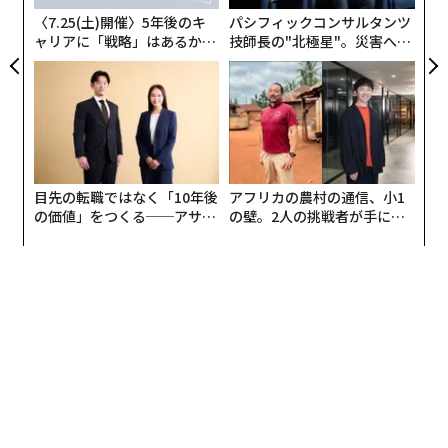
ア
〈7.25(土)開催〉5年後のキ
パシフィックコンサルタンツ
ャリアに「戦略」はあるか。
技師長の"北極星"。災害への
トップエグゼクティブのキャ
無力感を乗り越え見つけた、
リアに触れる1日│CAREER S
防災一筋20年の答え
UMMIT 2026
目先の転職ではなく「10年後
アフリカの農村の通信、小1
の価値」をつくる──アサイ
の壁。2人の挑戦者が手にし
ンの長期伴走型支援とは
た「次なる武器」