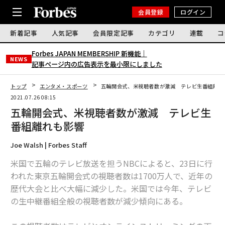
会員登録
ログイン
新着記事
人気記事
会員限定記事
カテゴリ
連載
コ
Forbes JAPAN MEMBERSHIP 新機能｜
NEWS
記事ページ内の広告表示を最小限にしました
トップ
エンタメ・スポーツ
五輪開会式、米視聴者数が激減 テレビ生番組離れ
2021.07.26 08:15
五輪開会式、米視聴者数が激減 テレビ生
番組離れも影響
Joe Walsh | Forbes Staff
米国で五輪のテレビ放送を担うNBCによると、23日に行
われた東京五輪開会式の視聴者数は1700万人で、近年の
歴代大会と比べ大幅に減少した。米国では今年、テレビ
の生中継番組全般の視聴者数が減少傾向にある。