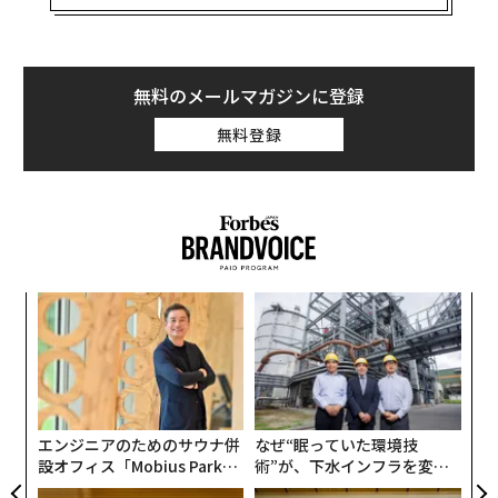
ベッドルームの住居が最も高額な場合100万ドル程度で
販売されている。
2016年のリオデジャネイロのオリンピック村はその後、
無料のメールマガジンに登録
高級コンドミニアムに改築されたが、報道によると長
無料登録
年、空き家のまま放置されている。
ア
の
た
内
グ
実
全
エンジニアのためのサウナ併
なぜ“眠っていた環境技
設オフィス「Mobius Park」
術”が、下水インフラを変え
がオープン──タマディック
たのか──産総研×月島JFE