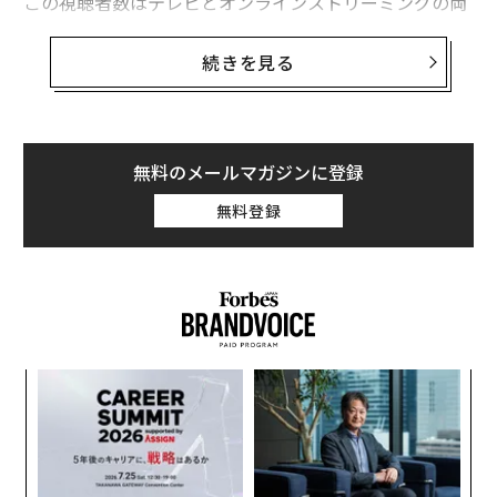
この視聴者数はテレビとオンラインストリーミングの両
方を合わせた数で、米国時間で23日午前に行われた生中
継と、その半日後に行われた録画再放送の分が含まれ
続きを見る
る。過去の開会式での視聴者数は、2018年平昌冬季五輪
が2830万人、16年リオデジャネイロ夏季五輪が2650万
人、12年ロンドン夏季五輪が過去最多の4070万人、08
年北京夏季五輪が3490万人だった。
無料のメールマガジンに登録
無料登録
全体の視聴者数は減少したものの、ウェブサイトとアプ
リを通じた視聴者数は平昌から76％増、リオからは72％
増となり、視聴者のテレビ離れとネット端末への移行が
急速に進む状況が浮き彫りとなった。
“
オ
ジ
な
術
た