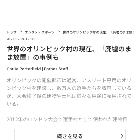
トップ
エンタメ・スポーツ
世界のオリンピック村の現在、「廃墟のまま放置」
2021.07.24 12:00
世界のオリンピック村の現在、「廃墟のま
ま放置」の事例も
Carlie Porterfield | Forbes Staff
オリンピックの開催都市は通常、アスリート専用のオリ
ンピック村を建設し、数万人の選手たちを収容している
が、大会終了後の建物や土地は様々な用途に転用されて
いる。
2012年のロンドン大会で選手村として使われた建物群
は、レストランやショップに加え約3000戸のアパートメ
ントで構成される「イースト・ビレッジ」に変貌し、2
続きを見る