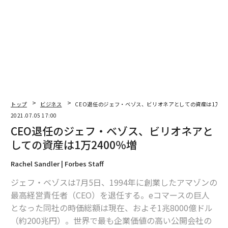
トップ
ビジネス
CEO退任のジェフ・ベゾス、ビリオネアとしての資産は1万24
2021.07.05 17:00
CEO退任のジェフ・ベゾス、ビリオネアと
編集＝上田裕資
しての資産は1万2400％増
Rachel Sandler | Forbes Staff
2026年9月号発売中
ジェフ・ベゾスは7月5日、1994年に創業したアマゾンの
最高経営責任者（CEO）を退任する。eコマースの巨人
となった同社の時価総額は現在、およそ1兆8000億ドル
最新号の購入はこちらから
（約200兆円）。世界で最も企業価値の高い公開会社の