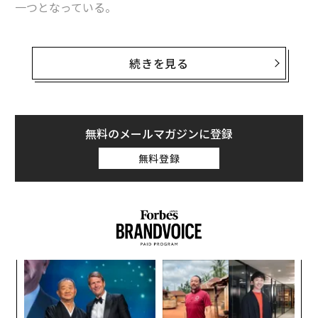
一つとなっている。
メンバーシップに登録する
自社の成長に伴い、ベゾスの資産も急増。フォーブスが
毎年発表する米国で最も裕福な400人のランキング「フ
続きを見る
ォーブス400番付」に保有資産16億ドルで初登場した19
98年以降、1万2425％増加している。地球上で最も裕福
関連記事
な人物となったベゾスが持つ資産は現在、およそ2020億
CEO退任のジェフ・ベゾス、ビリオネアとしての資産は1万2400％増
ドル（約22兆円）だ。
無料のメールマガジンに登録
無料登録
アップルとフェイスブックのCEOが示した進化の方向性
アマゾンの取締役会長となるベゾスは、今後は主に、自
ら立ち上げた慈善団体「ベゾス・デイワン基金（Bezos
中国が2033年の「有人火星探査」発表、大規模な資源開発目指す
Day One Fund）」や「ベゾス・アース基金（Bezos Eart
h Fund）」、宇宙開発会企業のブルーオリジンなど、ア
ヴァージンの宇宙船に搭乗した女性エンジニアが見た景色
マゾン以外の事業に力を注ぐとされている（7月20日に
は、ブルーオリジンのロケットで弟マークとともに宇宙
宇宙ゴミをレーダーで追跡するスタートアップ「LeoLabs」の挑戦
な
旅行に出発する予定）。
術
タグ：
宇宙
ジェフ・ベゾス
ブルーオリジン
た
エ
ア