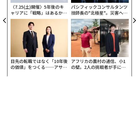
ア
〈7.25(土)開催〉5年後のキ
パシフィックコンサルタンツ
ャリアに「戦略」はあるか。
技師長の"北極星"。災害への
トップエグゼクティブのキャ
無力感を乗り越え見つけた、
Getty Images
リアに触れる1日│CAREER S
防災一筋20年の答え
UMMIT 2026
目先の転職ではなく「10年後
アフリカの農村の通信、小1
の価値」をつくる──アサイ
の壁。2人の挑戦者が手にし
ンの長期伴走型支援とは
た「次なる武器」