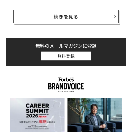
ベゾスは打ち上げ前に公開されたビデオで、今回のフラ
イトが「生涯をかけてやりたいと思っていたことだ」と
続きを見る
語った。彼は、兄のマーク、顧客のオリバー・デーモ
ン、かつて女性宇宙飛行士のパイオニアとなることを目
指した82歳のウォーリー・ファンクらとともに宇宙に向
かった。
無料のメールマガジンに登録
無料登録
“
オ
ジ
な
術
た