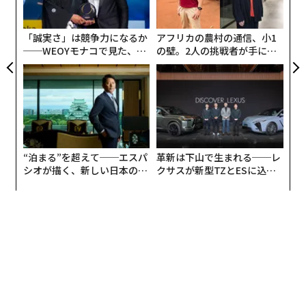
設オ
が
が
advertisement
「誠実さ」は競争力になるか
アフリカの農村の通信、小1
──WEOYモナコで見た、く
の壁。2人の挑戦者が手にし
ら寿司の経営哲学
た「次なる武器」
“泊まる”を超えて──エスパ
革新は下山で生まれる──レ
シオが描く、新しい日本のラ
クサスが新型TZとESに込め
グジュアリー（前編）
た「DISCOVER」の哲学