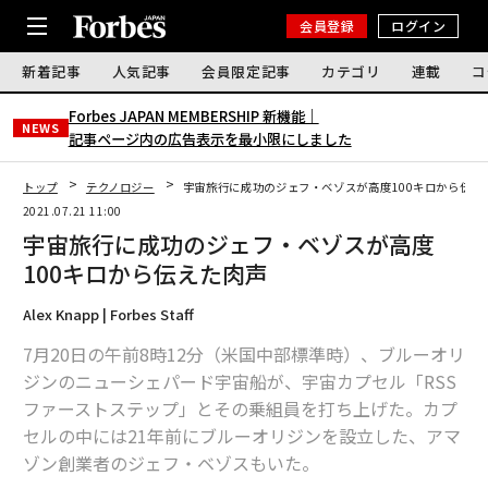
会員登録
ログイン
新着記事
人気記事
会員限定記事
カテゴリ
連載
コ
Forbes JAPAN MEMBERSHIP 新機能｜
NEWS
記事ページ内の広告表示を最小限にしました
トップ
テクノロジー
宇宙旅行に成功のジェフ・ベゾスが高度100キロから伝え
2021.07.21 11:00
宇宙旅行に成功のジェフ・ベゾスが高度
100キロから伝えた肉声
Alex Knapp | Forbes Staff
7月20日の午前8時12分（米国中部標準時）、ブルーオリ
ジンのニューシェパード宇宙船が、宇宙カプセル「RSS
ファーストステップ」とその乗組員を打ち上げた。カプ
セルの中には21年前にブルーオリジンを設立した、アマ
ゾン創業者のジェフ・ベゾスもいた。