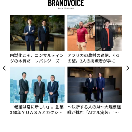
目
の
ン
パ
技
無
防
内製化こそ、コンサルティン
アフリカの農村の通信、小1
グの本質だ レバレジーズが
の壁。2人の挑戦者が手にし
実践する、次世代ファームの
た「次なる武器」
全貌
「老舗は常に新しい」。創業
〜決断する人のAI〜大規模組
360年ＹＵＡＳＡとカクシン
織が挑む「AIフル実装」“使
CEO田尻望が語る、AIを超え
う”企業から“動く”企業へ【N
る人の価値
TTドコモビジネス×PwC】