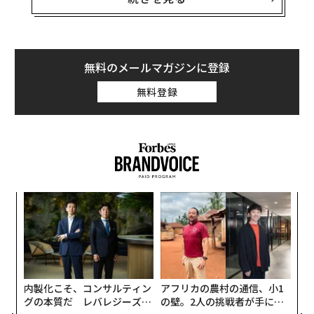
7月18日のニューヨーク・ポストは「選手らが、感染拡
大防止のためのアンチセックス（性関係防止）ベッドで
寝なければならない」と伝えている。記事によると、こ
のベッドは一人分の重さしか耐えられず、ちょっとした
無料のメールマガジンに登録
刺激でバラバラになってしまう危険性があるという。
無料登録
五輪の関係者が、選手の性行為を妨害するために、粗末
なベッドを考案したのだとしたら面白いが、これは完全
な作り話だ。このフェイクニュースは、ツイッターで約
11万人のフォロワーを持つJohn Aravosisという人物の
ツイートなどを通じて広まった。そこには、「東京五輪
目
の選手村のベッドは、セックスによる感染拡大を防止す
の
るために、段ボールで作られており、一人以上が乗ると
ン
パ
壊れる設計になっている」と書かれていた。
技
無
This is the craziest story. In order to prevent Oly
防
内製化こそ、コンサルティン
アフリカの農村の通信、小1
mpians from having sex, and thus risk spreading
グの本質だ レバレジーズが
の壁。2人の挑戦者が手にし
the Covid virus, beds at the Tokyo Olympic Villa