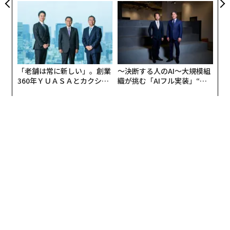
実践する、次世代ファームの
た「次なる武器」
全貌
ge are made from cardboard so they collapse if
more than one person gets on them!
pic.twitter.com/RZKEPbcr4x
— John Aravosis (@aravosis)
July 17, 2021
「老舗は常に新しい」。創業
〜決断する人のAI〜大規模組
360年ＹＵＡＳＡとカクシン
織が挑む「AIフル実装」“使
しかし、この段ボール製のベッドは実在するものではあ
CEO田尻望が語る、AIを超え
う”企業から“動く”企業へ【N
るが、セックスが原因で壊れるようには設計されていな
る人の価値
TTドコモビジネス×PwC】
い。このベッドは、新型コロナウイルスが発生するずっ
と前に、五輪のリサイクル活動の一環として考案され
た。
問題のベッドは、2019年9月にはUSAトゥデイで、2020
年1月にはAPニュースで紹介されていたが、その際には
アンチセックス効果については一切触れられていなかっ
た。