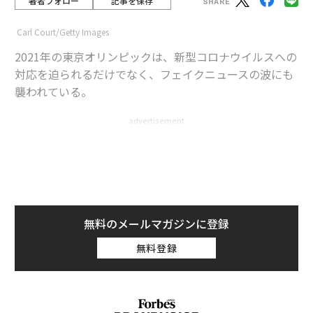
著者フォロー
記事を保存
Carl Court/Getty Images
2021年の東京オリンピックは、新型コロナウイルスへの
対応を迫られるだけでなく、フェイクニュースの波にも
襲われている。
advertisement
一部のニュースメディアは、五輪の出場選手らが、選手
村でのセックスを防止するために製作された、段ボール
製のベッドで寝ることを強制されていると報じている。
無料のメールマガジンに登録
7月18日のニューヨーク・ポストは「選手らが、感染拡
無料登録
大防止のためのアンチセックス（性関係防止）ベッドで
寝なければならない」と伝えている。記事によると、こ
のベッドは一人分の重さしか耐えられず、ちょっとした
刺激でバラバラになってしまう危険性があるという。