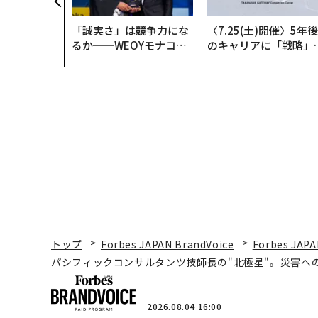
「誠実さ」は競争力にな
〈7.25(土)開催〉5年後
るか──WEOYモナコで
のキャリアに「戦略」
見た、くら寿司の経営哲
あるか。トップエグゼ
学
ティブのキャリアに触
る1日│CAREER SUMM
T 2026
トップ
Forbes JAPAN BrandVoice
Forbes JAPA
パシフィックコンサルタンツ技師長の"北極星"。災害へ
2026.08.04 16:00