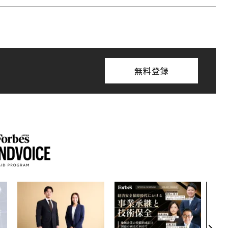
無料登録
AI
なく
Spo
ow 