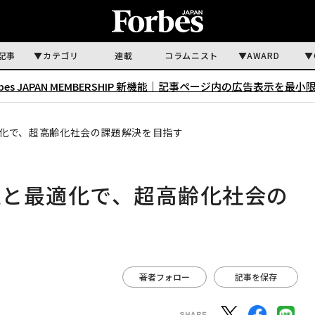
記事
カテゴリ
連載
コラムニスト
AWARD
rbes JAPAN MEMBERSHIP 新機能｜
記事ページ内の広告表示を最小
化で、超高齢化社会の課題解決を目指す
継と最適化で、超高齢化社会の
著者フォロー
記事を保存