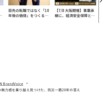
くり
目先の転職ではなく「10
【7/8 大阪開催】事業承
は
年後の価値」をつくる─
継に、経済安全保障とい
ク
─アサインの長期伴走型
う視点が加わるとき──
れ
支援とは
経営者が問われる新たな
I
判断軸
N BrandVoice
の無力感を乗り越え見つけた、防災一筋20年の答え