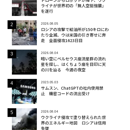
ライナが世界初の「無人空挺強襲」
を遂行
2026.08.05
ロシアの攻撃で給油所が150キロにわ
たり全滅、ウは米国の引き寄せに奔
走 全面侵攻1623日目
2026.08.04
暗い空にペルセウス座流星群の流れ
星を探し、はくちょう座を目印に天
の川を辿る 今週の夜空
2023.05.03
サムスン、ChatGPTの社内使用禁
止 機密コードの流出受け
2026.08.04
ウクライナ侵攻で塗り替えられた世
界のエネルギー地図 ロシアは信用
失墜