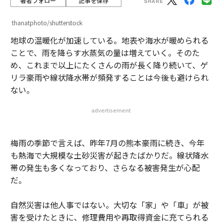
著者フォロー
記事を保存
thanatphoto/shutterstock
地球の温暖化が加速している。地表や海水が暖められる
ことで、雨を降らす水蒸気の量は増えていく。そのた
め、これまで以上にたくさんの雨が長く降り続いて、ゲ
リラ豪雨や線状降水帯が頻発することは今後も避けられ
ない。
advertisement
梅雨の季節で言えば、昨年7月の熊本豪雨に続き、今年
も熱海で大規模な土砂災害が起きたばかりだ。線状降水
帯の発生も多くなっており、さらなる被害発生が心配
だ。
自然災害は他人事ではない。大切な「家」や「車」が被
害を受けたときに、修理費用や再取得資金に充てられる