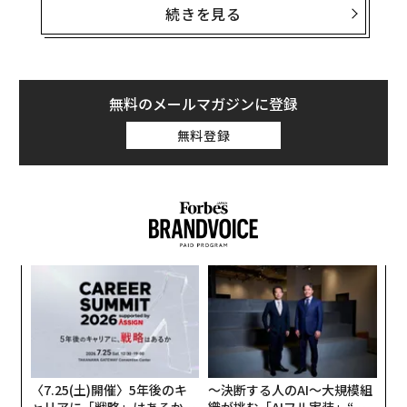
か、南米にとどまることなく、世界各地（少なくとも29
続きを見る
カ国・地域）に感染を広げている。
ラムダ株がペルーで最初に確認されたのは、2020年8
月。同国では今年4月以降、感染の80％以上がこの変異
無料のメールマガジンに登録
株によるものとなっている。米ジョンズ・ホプキンス大
無料登録
学のデータによると、7月12現在の感染者数は約207万9
000人、死者は19万3000人以上。感染者の致死率は9.
3％、人口10万人あたりの死者数は596.5人で、世界最悪
の状況となっている。
─レ
ア
込め
の
た
「
3
C
る
〈7.25(土)開催〉5年後のキ
〜決断する人のAI〜大規模組
ャリアに「戦略」はあるか。
織が挑む「AIフル実装」“使