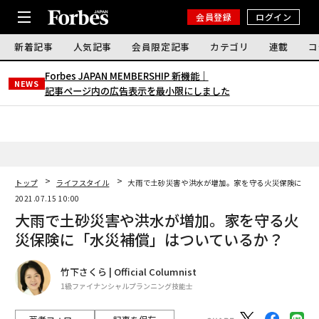
会員登録
ログイン
新着記事
人気記事
会員限定記事
カテゴリ
連載
コ
Forbes JAPAN MEMBERSHIP 新機能｜
NEWS
記事ページ内の広告表示を最小限にしました
トップ
ライフスタイル
大雨で土砂災害や洪水が増加。家を守る火災保険に「水
2021.07.15 10:00
大雨で土砂災害や洪水が増加。家を守る火
災保険に「水災補償」はついているか？
竹下さくら | Official Columnist
1級ファイナンシャルプランニング技能士