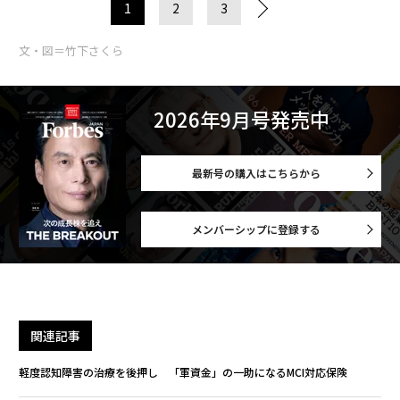
1
2
3
文・図＝竹下さくら
2026年9月号発売中
最新号の購入はこちらから
メンバーシップに登録する
関連記事
軽度認知障害の治療を後押し 「軍資金」の一助になるMCI対応保険