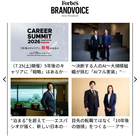
─レ
ア
込め
の
た
「
3
C
る
〈7.25(土)開催〉5年後のキ
〜決断する人のAI〜大規模組
ャリアに「戦略」はあるか。
織が挑む「AIフル実装」“使
トップエグゼクティブのキャ
う”企業から“動く”企業へ【N
リアに触れる1日│CAREER S
TTドコモビジネス×PwC】
UMMIT 2026
“泊まる”を超えて──エスパ
目先の転職ではなく「10年後
シオが描く、新しい日本のラ
の価値」をつくる──アサイ
グジュアリー（前編）
ンの長期伴走型支援とは