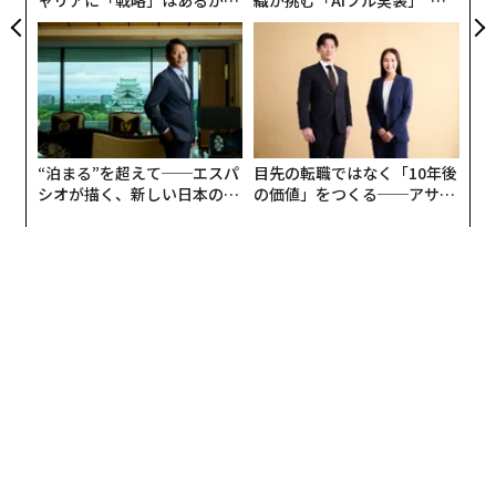
トップエグゼクティブのキャ
う”企業から“動く”企業へ【N
リアに触れる1日│CAREER S
TTドコモビジネス×PwC】
UMMIT 2026
“泊まる”を超えて──エスパ
目先の転職ではなく「10年後
シオが描く、新しい日本のラ
の価値」をつくる──アサイ
グジュアリー（前編）
ンの長期伴走型支援とは
編集＝木内涼子