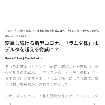
トップ
経済・社会
変異し続ける新型コロナ、「ラムダ株」はデルタを超える脅
2021.07.14 07:00
変異し続ける新型コロナ、「ラムダ株」は
デルタを超える脅威に？
Bruce Y. Lee | Contributor
それぞれ英国でとインドで最初に確認された新型コロナ
ウイルスの変異株、「アルファ株」と「デルタ株」に世
界中の注目が集まる中、「ラムダ株」にはこれまで、あ
まり強い警戒感が示されてこなかった。
だが、すでにペルーで最も優勢な株となっているラムダ
株は、人口10万人あたりの死者数が世界で最も多いほ