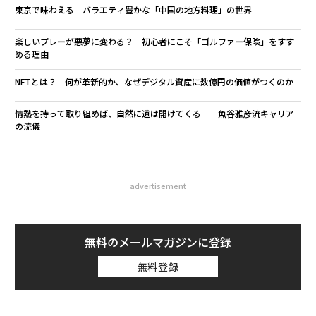
東京で味わえる バラエティ豊かな「中国の地方料理」の世界
楽しいプレーが悪夢に変わる？ 初心者にこそ「ゴルファー保険」をすす
める理由
NFTとは？ 何が革新的か、なぜデジタル資産に数億円の価値がつくのか
情熱を持って取り組めば、自然に道は開けてくる──魚谷雅彦流キャリア
の流儀
advertisement
無料のメールマガジンに登録
無料登録