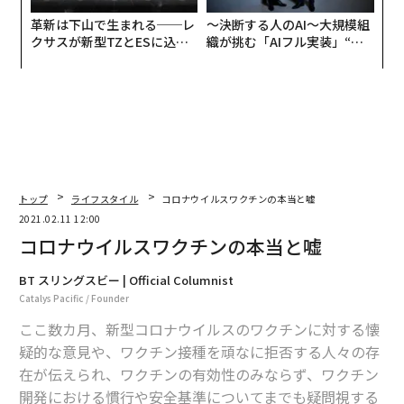
革新は下山で生まれる──レ
〜決断する人のAI〜大規模組
クサスが新型TZとESに込め
織が挑む「AIフル実装」“使
た「DISCOVER」の哲学
う”企業から“動く”企業へ【N
TTドコモビジネス×PwC】
トップ
ライフスタイル
コロナウイルスワクチンの本当と嘘
2021.02.11 12:00
コロナウイルスワクチンの本当と嘘
BT スリングスビー | Official Columnist
Catalys Pacific / Founder
ここ数カ月、新型コロナウイルスのワクチンに対する懐
疑的な意見や、ワクチン接種を頑なに拒否する人々の存
在が伝えられ、ワクチンの有効性のみならず、ワクチン
開発における慣行や安全基準についてまでも疑問視する