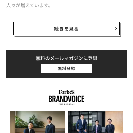
人々が増えています。
とりわけ、日本とフランスは先進国の中でも最低水準の
ワクチン接種率といわれており、ワクチン接種に対する
続きを見る
根強い反対が色濃く現れています。
コロナウイルスワクチンの開発は、その緊急性が高かっ
たことから、この1年間で目覚ましい進展を見せまし
無料のメールマガジンに登録
た。これは、臨床試験における被験者の募集及び試験の
無料登録
遂行を極めて迅速に実施したこと、また、規制当局によ
る早期承認への高いコミットメントがあったからこそ成
し遂げられたものです。
しかし同時に、あまりに急速に開発されたことが、人々
にワクチン接種への戸惑いも与えてしまいました。安全
ンツ
〈7
性や有効性を疑問視する誤った情報やデマにより、最終
への
ャ
的に人々の生命が危険に晒されています。
た、
ト
「
リア