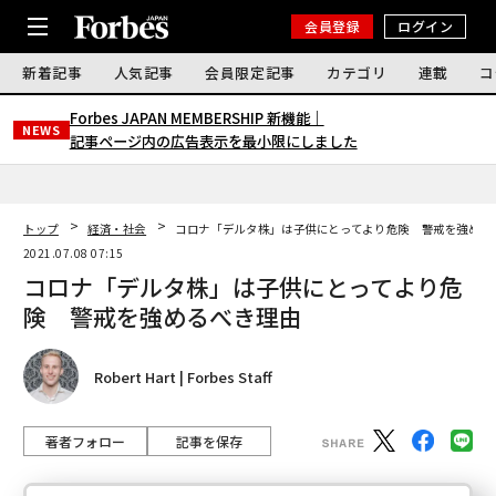
会員登録
ログイン
新着記事
人気記事
会員限定記事
カテゴリ
連載
コ
Forbes JAPAN MEMBERSHIP 新機能｜
NEWS
記事ページ内の広告表示を最小限にしました
トップ
経済・社会
コロナ「デルタ株」は子供にとってより危険 警戒を強める
2021.07.08 07:15
コロナ「デルタ株」は子供にとってより危
険 警戒を強めるべき理由
Robert Hart | Forbes Staff
著者フォロー
記事を保存