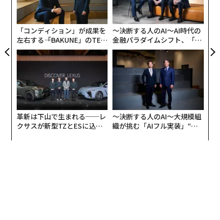
─
UM
【関連】
ら
中国製コロナワクチンの効果に不安、ファイザー製「再
「コンディション」が成果を
〜決断する人のAI〜AI時代の
接種」の国も
左右する――「BAKUNE」のTEN
金融パラダイムシフト、「超
TIALが支える「挑戦者の明
個別化」の核心 【MUFG×ウ
日」
ェルスナビ×PwC】
ワクチン非接種の社会への影響
おそらく、ワクチン接種を躊躇う方もいるでしょう。
様々な理由があるかと思いますが、自分や自分の大切な
革新は下山で生まれる──レ
〜決断する人のAI〜大規模組
人に重篤な副作用が発生したら……不安からではないか
クサスが新型TZとESに込め
織が挑む「AIフル実装」“使
と推察します。
た「DISCOVER」の哲学
う”企業から“動く”企業へ【N
TTドコモビジネス×PwC】
一方で、根拠が明確ではない“負のイメージ”により、
個々が恐れてワクチンを接種しないという判断を行う場
合、マクロ的な観点で、パブリックにおいてどの様な影
響があるか、簡単に説明します。