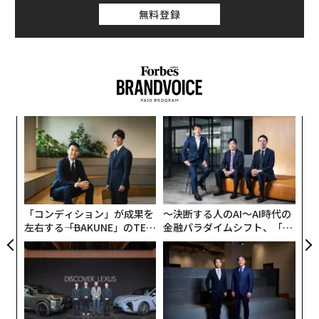
無料登録
ンツ
〈7
への
ャ
た、
ト
「
リア
─
UM
ら
「コンディション」が成果を
〜決断する人のAI〜AI時代の
左右する――「BAKUNE」のTEN
金融パラダイムシフト、「超
TIALが支える「挑戦者の明
個別化」の核心 【MUFG×ウ
日」
ェルスナビ×PwC】