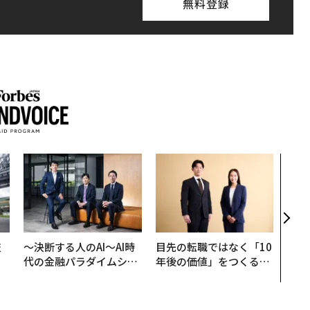
無料登録
「コ
果を左
E」
「挑
技
〜決断する人のAI〜AI時
目先の転職ではなく「10
を
代の金融パラダイムシフ
年後の価値」をつくる─
×
ト、「超個別化」の核心
─アサインの長期伴走型
ー
【MUFG×ウェルスナビ
支援とは
×PwC】