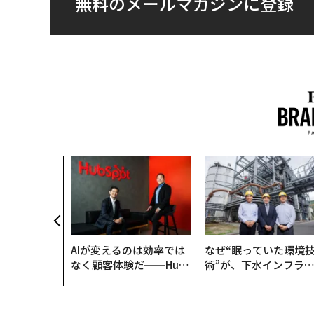
無料のメールマガジンに登録
AIが変えるのは効率では
なぜ“眠っていた環境
なく顧客体験だ──Hub
術”が、下水インフラ
Spot Japanが語る「Gr
変えたのか──産総研
ow Better」な組織のつ
月島JFEアクアソリュ
くり方
ションの10年