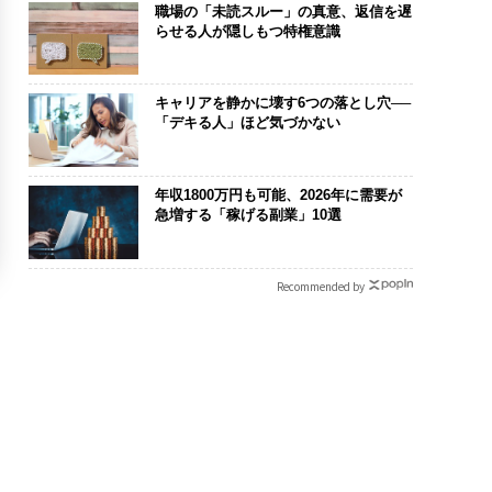
職場の「未読スルー」の真意、返信を遅
らせる人が隠しもつ特権意識
キャリアを静かに壊す6つの落とし穴──
「デキる人」ほど気づかない
年収1800万円も可能、2026年に需要が
急増する「稼げる副業」10選
Recommended by