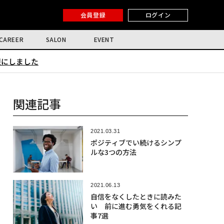
会員登録
ログイン
CAREER
SALON
EVENT
限にしました
関連記事
2021.03.31
ポジティブでい続けるシンプ
ルな3つの方法
2021.06.13
自信をなくしたときに読みた
い 前に進む勇気をくれる記
事7選