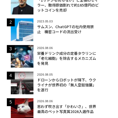
ラー、取得原価割れで約165億円のビ
ットコインを売却
2023.05.03
サムスン、ChatGPTの社内使用禁
止 機密コードの流出受け
2026.08.06
栄養ドリンク成分の定番タウリンに
「老化細胞」を除去するメカニズム
を発見
2026.08.05
ドローンからロボットが降下、ウク
ライナが世界初の「無人空挺強襲」
を遂行
2026.08.06
思わず吹き出す「かわいさ」、世界
最高のペット写真賞2026入選作品