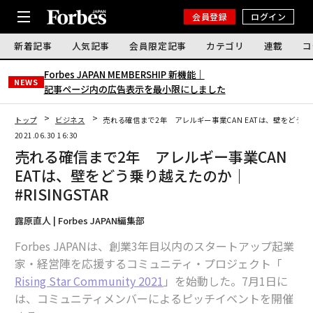
会員登録
ログイン
新着記事
人気記事
会員限定記事
カテゴリ
連載
コ
Forbes JAPAN MEMBERSHIP 新機能｜
NEWS
記事ページ内の広告表示を最小限にしました
トップ
ビジネス
売れる確信まで2年 アレルギー事業CAN EATは、壁をどう乗り越
2021.06.30 16:30
売れる確信まで2年 アレルギー事業CAN
EATは、壁をどう乗り越えたのか｜
#RISINGSTAR
露原直人 | Forbes JAPAN編集部
Forbes JAPANは、創業3年目以内のスタートアップ起業
家・経営陣を応援するコミュニティ・プロジェクト「
Rising Star Community 2021
」を始動した。7月1日に
は、コミュニティメンバーによるピッチイベントを開催