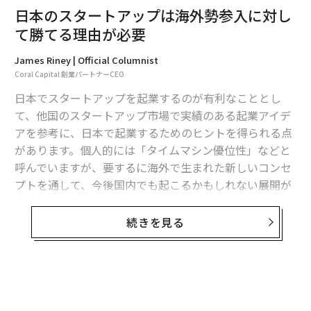
日本のスタートアップは海外勢参入に対し
──今年で創業3年目を迎えましたが、サービスは当初
て勝てる理由が必要
から順調に導入が進んでいるのですか。
James Riney | Official Columnist
いいえ。創業当時はサービスへの理解をなかなか得られ
Coral Capital 創業パートナーCEO
ずにいました。例えば、「（アレルギー表示全てが）義
日本でスタートアップを起業するのが有利なこととし
務ではない。なぜ自分たちがやらなければいけないの
て、他国のスタートアップ市場で実績のある起業アイデ
か、アレルギーの人なんか来なくていい」など、事業者
アを参考に、日本で起業するためのヒントを得られる点
からの風当たりは強かった。また、投資家の見方も否定
があります。個人的には「タイムマシン優位性」などと
的で、「アレルギーがある人はマイノリティ。市場は広
呼んでいますが、要するに海外で生まれた新しいコンセ
がらない」と将来性を見限られることもありました。
プトを通して、今後国内でも起こるかもしれない展開が
予測できるということです。
しかし、ヒアリングを重ねる中で事業者の現状を知っ
続きを見る
て、それまでは生活者の視点で考えていたのですが、そ
このように新しいアイデアを求めて「未来をのぞく」と
れだけではダメだと気付いたんです。CSR（企業の社会
いうのは、新たな機会を発見するための良い方法の1つ
的責任）だけで人は動かない。社会貢献だけでビジネス
です。
は成り立たないなと。
ただし、制限もあります。例えば、それぞれのケースで