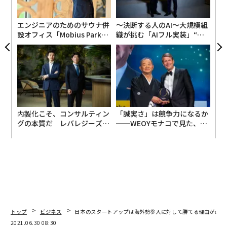
pa
が食事を提供する前に、客のアレルギーや好き嫌いの有
な
無を確認する「ヒアリングサービス」です。主に結婚式
エンジニアのためのサウナ併
〜決断する人のAI〜大規模組
設オフィス「Mobius Park」
織が挑む「AIフル実装」“使
場で使われていて、ゲストは招待状に添付されたQRコー
がオープン──タマディック
う”企業から“動く”企業へ【N
ドから、アレルギー情報などを入力。式場のレストラン
が健康経営を徹底する理由
TTドコモビジネス×PwC】
は、情報をもとに食事の準備ができます。
もう一方は「アレルギー表作成代行」。飲食店が、キャ
ンイートに加工食品の原材料ラベルの写真を送るだけ
で、機械が文字認識し、アレルギー表を自動的に作成す
内製化こそ、コンサルティン
「誠実さ」は競争力になるか
グの本質だ レバレジーズが
──WEOYモナコで見た、く
るものです。
実践する、次世代ファームの
ら寿司の経営哲学
全貌
特に、複数のアレルギーを持つ利用者の方にとっては、
毎回店に伝えるのが億劫ですが、そういった負担を軽減
することができます。
サービス導入時に立ちはだかった壁
トップ
ビジネス
日本のスタートアップは海外勢参入に対して勝てる理由が必要
2021.06.30 08:30