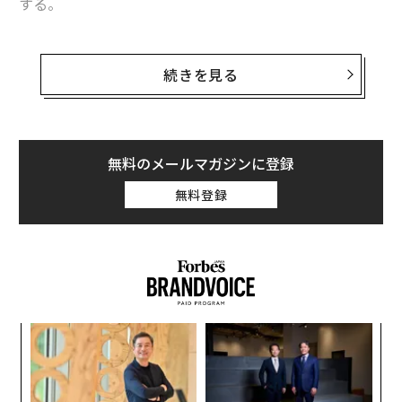
する。
昨年の同イベントで優秀賞を受賞したのが、食物アレル
ギーに焦点をあてたフードテックを手がけるCAN EAT
続きを見る
（キャンイート）の田ヶ原絵里だ。スタートアップ企業
は創業から3年が事業を軌道に乗せられるかの分岐点と
いわれているが、彼女はここまでに直面した壁をどう乗
り越えてきたのか。
無料のメールマガジンに登録
無料登録
Forbes JAPAN Rising Star Community 2021 特設ページ
>>
──テクノロジーを使い、食物アレルギーを抱える人に
役立つサービスの提供を目指して、2019年4月、事業を
スタートさせました。まずは現在、提供しているサービ
ンツ
「
への
左右
スについて教えてください。
た、
T
A
日
顧客
大きく2つのサービスを提供しています。一つは事業者