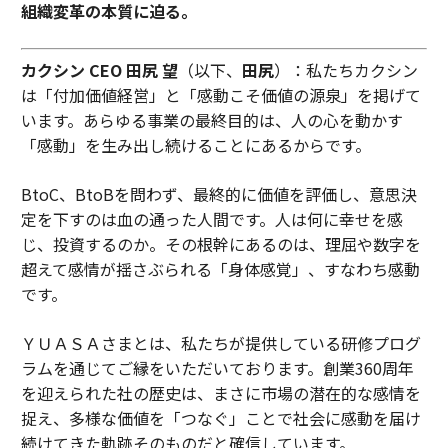
組織変革の本質に迫る。
カクシン CEO 田尻 望
（以下、
田尻
）：私たちカクシン
は「付加価値経営」と「感動こそ価値の源泉」を掲げて
います。あらゆる事業の最終目的は、人の心を動かす
「感動」を生み出し続けることにあるからです。
BtoC、BtoBを問わず、最終的に価値を評価し、意思決
定を下すのは血の通った人間です。人は何に幸せを感
じ、投資するのか。その根幹にあるのは、理屈や数字を
超えて感情が揺さぶられる「身体感覚」、すなわち感動
です。
ＹＵＡＳＡさまとは、私たちが提供している研修プログ
ラムを通じてご縁をいただいております。創業360周年
を迎えられた社の歴史は、まさに市場の潜在的な感情を
捉え、多様な価値を「つなぐ」ことで社会に感動を届け
続けてきた軌跡そのものだと確信しています。