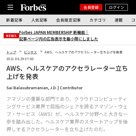
会員登録
ログイン
新着記事
人気記事
会員限定記事
カテゴリ
連載
コ
Forbes JAPAN MEMBERSHIP 新機能｜
NEWS
記事ページ内の広告表示を最小限にしました
トップ
ビジネス
AWS、ヘルスケアのアクセラレーター立ち上げを発表
2021.06.29 07:00
AWS、ヘルスケアのアクセラレーター立ち
上げを発表
Sai Balasubramanian, J.D. | Contributor
アマゾンの重要な部門であり、クラウドコンピューティ
ングサービス業界で屈指のシェアを誇るアマゾン・ウェ
ブ・サービス（AWS）が、ヘルスケア分野へと大きな一
歩を踏み出した。ヘルスケア業界のスタートアップを後
押しするアクセラレーターを立ち上げたのだ。