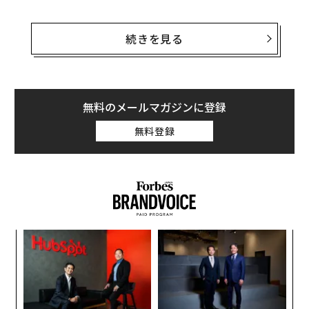
AWSバイスプレジデントのサンディ・カーター（Sandy
Carter）は、2021年6月21日付けの同社ブログで、「AW
続きを見る
Sヘルスケア・アクセラレーター・プログラム」を立ち
上げると発表した。このプログラムは、「米国を拠点と
するヘルスケア・スタートアップ、または、米国ですで
に事業を展開中の海外ヘルスケア・スタートアップに提
無料のメールマガジンに登録
供されるもので、4週間にわたって技術とビジネスを学
無料登録
び、メンターから指導を受けられる」という。
カーターは、ブログでこう力説している。「AWSヘルス
ケア・アクセラレーター・プログラムの目標は、医療に
おける4つの目標、つまり、『患者のより良い健康の実
現』『患者・家族の満足度向上』『医療従事者の環境の
年後
“
改善』『不要な医療コストの削減と収益の改善』を達成
サイ
オ
できる革新的なソリューションを提供するスタートアッ
ジ
エ
プの育成と促進だ。AWSは、公共セクターのヘルスケア
チ
企業がデジタル・トランスフォーメーションを加速でき
ェ