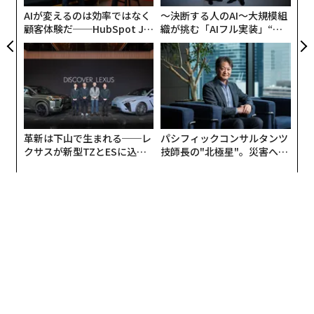
るよう支援し、コンプライアンスに沿ったデータ駆動型
AIが変えるのは効率ではなく
〜決断する人のAI〜大規模組
のヘルスケア・ソリューションを追求できるようにして
顧客体験だ──HubSpot Ja
織が挑む「AIフル実装」“使
いく」
panが語る「Grow Better」
う”企業から“動く”企業へ【N
な組織のつくり方
TTドコモビジネス×PwC】
革新は下山で生まれる──レ
パシフィックコンサルタンツ
クサスが新型TZとESに込め
技師長の"北極星"。災害への
た「DISCOVER」の哲学
無力感を乗り越え見つけた、
防災一筋20年の答え