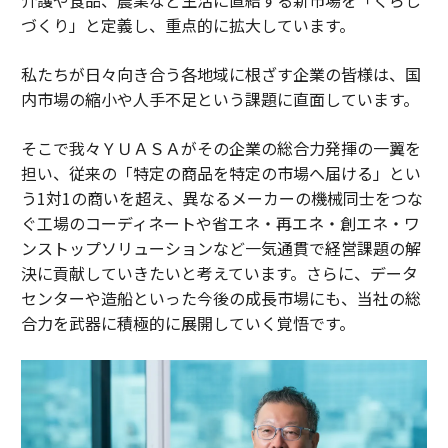
づくり」と定義し、重点的に拡大しています。
私たちが日々向き合う各地域に根ざす企業の皆様は、国
内市場の縮小や人手不足という課題に直面しています。
そこで我々ＹＵＡＳＡがその企業の総合力発揮の一翼を
担い、従来の「特定の商品を特定の市場へ届ける」とい
う1対1の商いを超え、異なるメーカーの機械同士をつな
ぐ工場のコーディネートや省エネ・再エネ・創エネ・ワ
ンストップソリューションなど一気通貫で経営課題の解
決に貢献していきたいと考えています。さらに、データ
センターや造船といった今後の成長市場にも、当社の総
合力を武器に積極的に展開していく覚悟です。