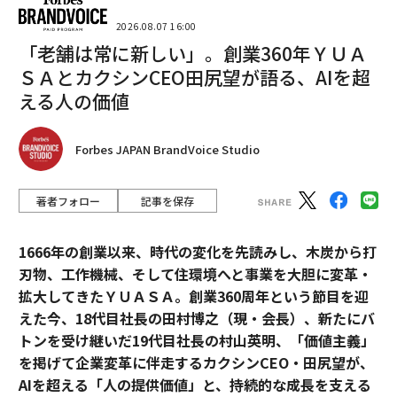
2026.08.07 16:00
「老舗は常に新しい」。創業360年ＹＵＡ
ＳＡとカクシンCEO田尻望が語る、AIを超
える人の価値
Forbes JAPAN BrandVoice Studio
著者フォロー
記事を保存
1666年の創業以来、時代の変化を先読みし、木炭から打
刃物、工作機械、そして住環境へと事業を大胆に変革・
拡大してきたＹＵＡＳＡ。創業360周年という節目を迎
えた今、18代目社長の田村博之（現・会長）、新たにバ
トンを受け継いだ19代目社長の村山英明、「価値主義」
を掲げて企業変革に伴走するカクシンCEO・田尻望が、
AIを超える「人の提供価値」と、持続的な成長を支える