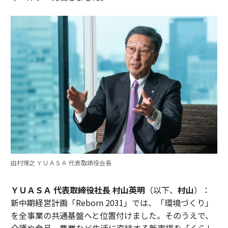
田村博之 ＹＵＡＳＡ 代表取締役会長
ＹＵＡＳＡ 代表取締役社長 村山英明
（以下、
村山
）：
新中期経営計画「Reborn 2031」では、「環境づくり」
を全事業の共通基盤へと位置付けました。そのうえで、
介護や食品、農業など生活に直結する新市場を「くらし