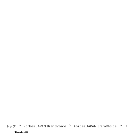
トップ
Forbes JAPAN BrandVoice
Forbes JAPAN BrandVoice
「老