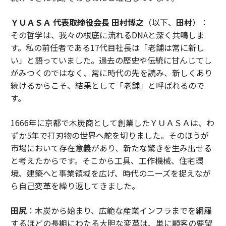
ＹＵＡＳＡ 代表取締役会長 田村博之
（以下、
田村
）：
その哲学は、我々の根底に流れるDNAと深く共鳴しま
す。私の前任者である17代目社長は「老舗は常に新し
い」と語っていました。過去の歴史や伝統に甘んじてし
がみつくのではなく、常に時代の先を読み、新しくあり
続けるからこそ、結果として「老舗」と呼ばれるので
す。
1666年に京都で木炭商として創業したＹＵＡＳＡは、わ
ずか5年で打刃物の世界へ舵を切りました。そのほうが
市場において存在意義があり、新たな驚きを生み出せる
と考えたからです。そこから工具、工作機械、住宅環
境、建築へと事業領域を広げ、時代のニーズを捉えなが
ら自己変革を繰り返してきました。
田尻
：木炭から始まり、広範な産業インフラまでを網羅
するほどの長期にわたる大胆な変革は、単に顧客の要望