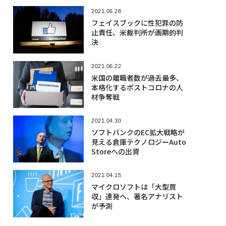
2021.06.28
フェイスブックに性犯罪の防
止責任、米裁判所が画期的判
決
2021.06.22
米国の離職者数が過去最多、
本格化するポストコロナの人
材争奪戦
2021.04.30
ソフトバンクのEC拡大戦略が
見える倉庫テクノロジーAuto
Storeへの出資
2021.04.15
マイクロソフトは「大型買
収」連発へ、著名アナリスト
が予測