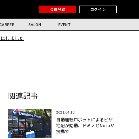
会員登録
ログイン
CAREER
SALON
EVENT
限にしました
関連記事
2021.04.13
自動運転ロボットによるピザ
宅配が始動、ドミノとNuroが
提携で