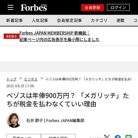
会員登録
ログイン
新着記事
人気記事
会員限定記事
カテゴリ
連載
コ
Forbes JAPAN MEMBERSHIP 新機能｜
NEWS
記事ページ内の広告表示を最小限にしました
トップ
ビジネス
ベゾスは年俸900万円？ 「メガリッチ」たちが税金を払わな
2021.06.25 17:00
ベゾスは年俸900万円？ 「メガリッチ」た
ちが税金を払わなくていい理由
石井 節子 | Forbes JAPAN編集部