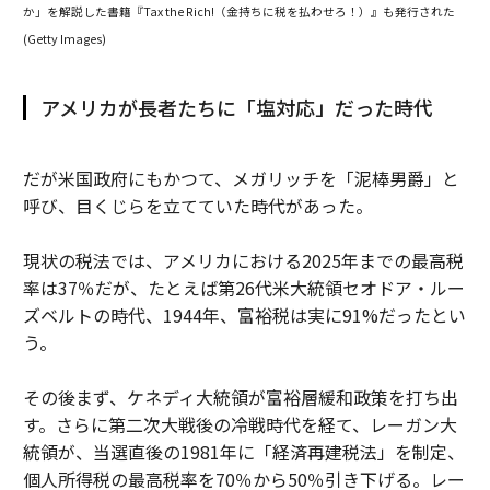
か」を解説した書籍『Tax the Rich!（金持ちに税を払わせろ！）』も発行された
(
Getty Images)
アメリカが長者たちに「塩対応」だった時代
だが米国政府にもかつて、メガリッチを「泥棒男爵」と
呼び、目くじらを立てていた時代があった。
現状の税法では、アメリカにおける2025年までの最高税
率は37％だが、たとえば第26代米大統領セオドア・ルー
ズベルトの時代、1944年、富裕税は実に91%だったとい
う。
その後まず、ケネディ大統領が富裕層緩和政策を打ち出
す。さらに第二次大戦後の冷戦時代を経て、レーガン大
統領が、当選直後の1981年に「経済再建税法」を制定、
個人所得税の最高税率を70％から50％引き下げる。レー