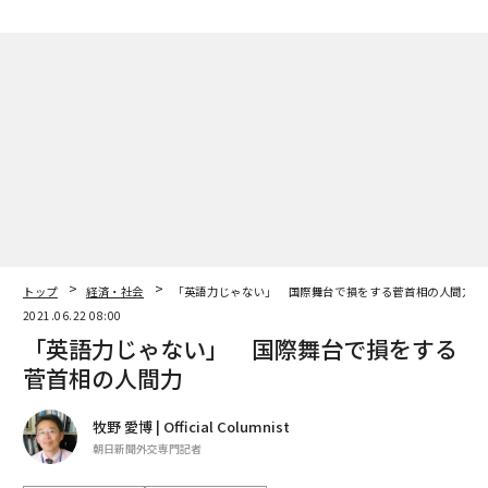
トップ
経済・社会
「英語力じゃない」 国際舞台で損をする菅首相の人間力
2021.06.22 08:00
「英語力じゃない」 国際舞台で損をする
菅首相の人間力
牧野 愛博 | Official Columnist
朝日新聞外交専門記者
著者フォロー
記事を保存
（左から） シャルル・ミシェル欧州理事会議長、ジョー・バイデン米大統
領、菅義偉首相、ボリス・ジョンソン英首相、マリオ・ドラギ伊首相（イ
ギリス・コーンウォール、6月11日）（Photo by Leon Neal - WPA Pool/G
etty Images）
英国コーンウォールで開かれた主要7カ国首脳会議（G7
サミット）での記念写真が物議をかもしている。他の首