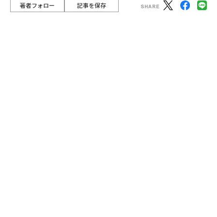
脳と談笑している様子が見られない菅義偉首相の「ぼっ
ち」ぶりが目立つとして、SNSや一部メディアに不満や
不安の声が流れた。
advertisement
とにかく何でも批判すれば良いというものでもない。ま
ず、写真撮影だが、現在の国際会議ではホスト国が予
め、誰がどの位置に立つか決めるケースが多い。みんな
センターを狙うのは人情なので、いちいち希望を聞いて
いたら混乱するからだ。
今回の写真を見ても、ホスト国のジョンソン英首相が前
列中央。国家元首にあたる大統領たちが前列に来て、首
相はその次で、国際機関代表はさらにその次という扱い
だ。同じ格なら、在任期間が長い方を優先している。た
だ、どの国際会議でも大抵、超大国の米国は優遇され
る。英国にとっての重要な同盟国でもあるので、やはり