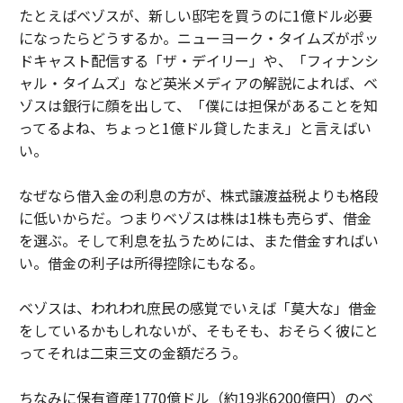
たとえばベゾスが、新しい邸宅を買うのに1億ドル必要
になったらどうするか。ニューヨーク・タイムズがポッ
ドキャスト配信する「ザ・デイリー」や、「フィナンシ
ャル・タイムズ」など英米メディアの解説によれば、ベ
ゾスは銀行に顔を出して、「僕には担保があることを知
ってるよね、ちょっと1億ドル貸したまえ」と言えばい
い。
なぜなら借入金の利息の方が、株式譲渡益税よりも格段
に低いからだ。つまりベゾスは株は1株も売らず、借金
を選ぶ。そして利息を払うためには、また借金すればい
い。借金の利子は所得控除にもなる。
ベゾスは、われわれ庶民の感覚でいえば「莫大な」借金
をしているかもしれないが、そもそも、おそらく彼にと
ってそれは二束三文の金額だろう。
ちなみに保有資産1770億ドル（約19兆6200億円）のベ