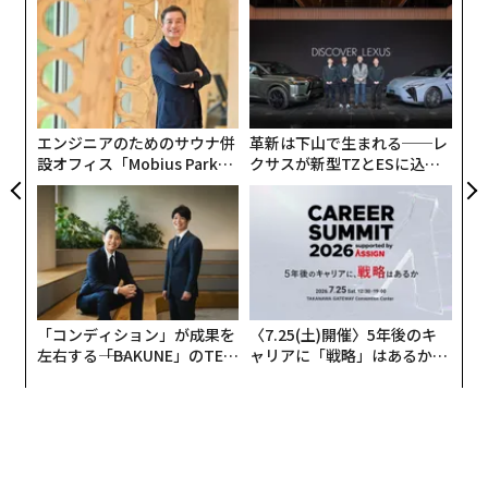
な
術
た
内
ア
グ
実
全
エンジニアのためのサウナ併
革新は下山で生まれる──レ
設オフィス「Mobius Park」
クサスが新型TZとESに込め
がオープン──タマディック
た「DISCOVER」の哲学
が健康経営を徹底する理由
「コンディション」が成果を
〈7.25(土)開催〉5年後のキ
左右する――「BAKUNE」のTEN
ャリアに「戦略」はあるか。
TIALが支える「挑戦者の明
トップエグゼクティブのキャ
日」
リアに触れる1日│CAREER S
UMMIT 2026