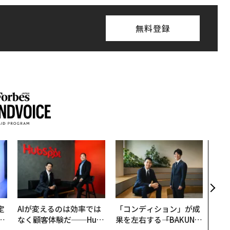
無料登録
「誠
るか
見た
学
定
AIが変えるのは効率では
「コンディション」が成
T
なく顧客体験だ──Hub
果を左右する――「BAKUN