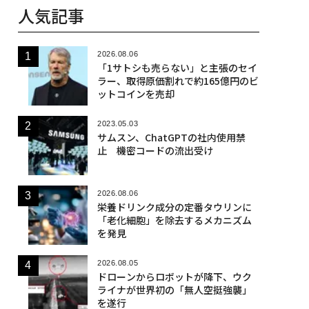
人気記事
2026.08.06
「1サトシも売らない」と主張のセイ
ラー、取得原価割れで約165億円のビ
ットコインを売却
2023.05.03
サムスン、ChatGPTの社内使用禁
止 機密コードの流出受け
2026.08.06
栄養ドリンク成分の定番タウリンに
「老化細胞」を除去するメカニズム
を発見
2026.08.05
ドローンからロボットが降下、ウク
ライナが世界初の「無人空挺強襲」
を遂行