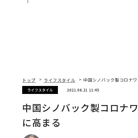
カクシンCEO田尻望が語
が挑むスモークレスな
る、AIを超える人の価値
来
トップ
ライフスタイル
中国シノバック製コロナワ
ライフスタイル
2021.06.21 11:45
中国シノバック製コロナ
に高まる