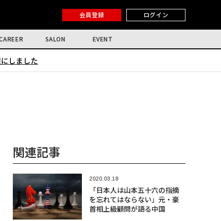
会員登録
ログイン
CAREER
SALON
EVENT
限にしました
関連記事
2020.03.18
「日本人は山本五十六の指摘
を忘れてはならない」元・豪
首相上級顧問が語る中国