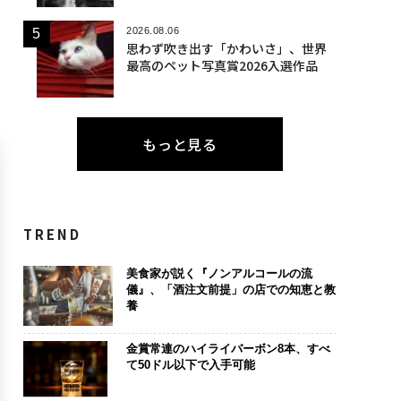
2026.08.06
思わず吹き出す「かわいさ」、世界
最高のペット写真賞2026入選作品
もっと見る
TREND
美食家が説く『ノンアルコールの流
儀』、「酒注文前提」の店での知恵と教
養
金賞常連のハイライバーボン8本、すべ
て50ドル以下で入手可能