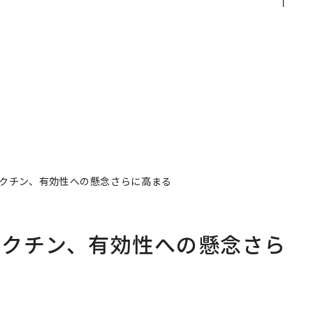
未
Spot Japanが語る「Gr
E」のTENTIALが支える
ow Better」な組織のつ
「挑戦者の明日」
くり方
クチン、有効性への懸念さらに高まる
ワクチン、有効性への懸念さら