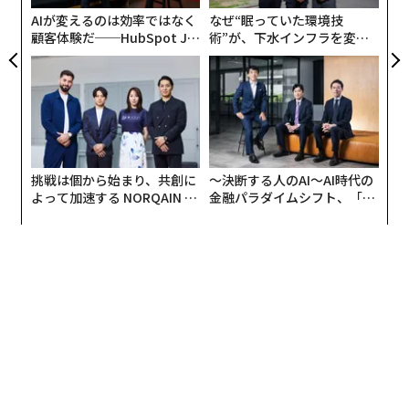
AIが変えるのは効率ではなく
なぜ“眠っていた環境技
顧客体験だ──HubSpot Ja
術”が、下水インフラを変え
panが語る「Grow Better」
たのか──産総研×月島JFE
な組織のつくり方
アクアソリューションの10年
挑戦は個から始まり、共創に
〜決断する人のAI〜AI時代の
よって加速する NORQAIN JA
金融パラダイムシフト、「超
PAN 特別座談会
個別化」の核心 【MUFG×ウ
ェルスナビ×PwC】