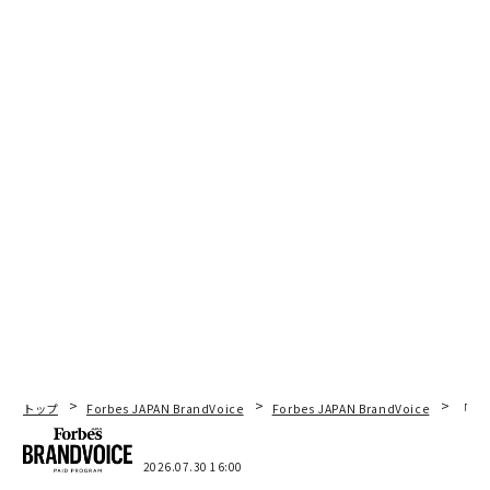
トップ
Forbes JAPAN BrandVoice
Forbes JAPAN BrandVoice
「コン
2026.07.30 16:00