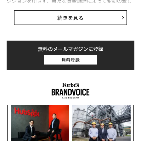
ジションを崩さず、新たな資金調達によって変動の激し
いビットコインへの投資をさらに拡大する意向だ。
続きを見る
バージニア州本拠のマイクロストラテジーは6月7日の届
け出書類で、「ビットコインの市場価格の変動」によっ
て、6月30日までの四半期に2億8450万ドルの減損損失
が発生する見込みであることを明らかにした。
無料のメールマガジンに登録
無料登録
同社は、この届け出書類とは別に7日朝のプレスリリー
スで、2028年満期の社債を発行することで、機関投資家
から4億ドルを調達すると発表した。マイクロストラテ
ジーは、この資金をビットコインの買い増しに用いると
述べている。
創業
ア
シン
の
超え
た
“
オ
ジ