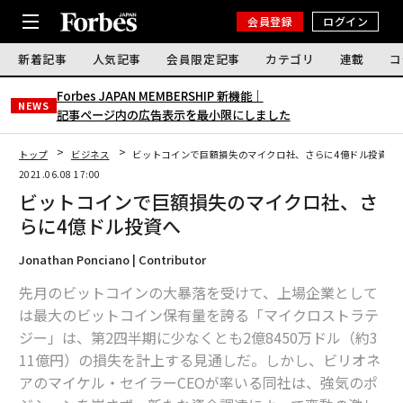
会員登録
ログイン
新着記事
人気記事
会員限定記事
カテゴリ
連載
コ
Forbes JAPAN MEMBERSHIP 新機能｜
NEWS
記事ページ内の広告表示を最小限にしました
トップ
ビジネス
ビットコインで巨額損失のマイクロ社、さらに4億ドル投資へ
2021.06.08 17:00
ビットコインで巨額損失のマイクロ社、さ
らに4億ドル投資へ
Jonathan Ponciano | Contributor
先月のビットコインの大暴落を受けて、上場企業として
は最大のビットコイン保有量を誇る「マイクロストラテ
ジー」は、第2四半期に少なくとも2億8450万ドル（約3
11億円）の損失を計上する見通しだ。しかし、ビリオネ
アのマイケル・セイラーCEOが率いる同社は、強気のポ