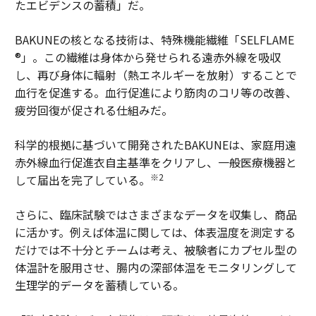
たエビデンスの蓄積」だ。
BAKUNEの核となる技術は、特殊機能繊維「SELFLAME
®」。この繊維は身体から発せられる遠赤外線を吸収
し、再び身体に輻射（熱エネルギーを放射）することで
血行を促進する。血行促進により筋肉のコリ等の改善、
疲労回復が促される仕組みだ。
科学的根拠に基づいて開発されたBAKUNEは、家庭用遠
赤外線血行促進衣自主基準をクリアし、一般医療機器と
※2
して届出を完了している。
さらに、臨床試験ではさまざまなデータを収集し、商品
に活かす。例えば体温に関しては、体表温度を測定する
だけでは不十分とチームは考え、被験者にカプセル型の
体温計を服用させ、腸内の深部体温をモニタリングして
生理学的データを蓄積している。