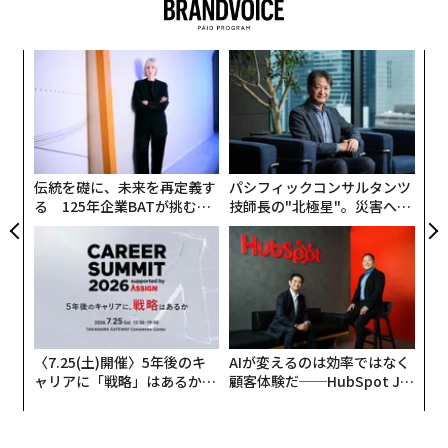
シリーズAのラウンドで約610万ドル（約6億7000万円）
を調達し、チーズブランドのブルサンは乳製品フリーの
な
代替チーズスプレッド新商品を発表していた。
術
た
“
ア
オ
ジ
伝統を礎に、未来を再定義す
パシフィックコンサルタンツ
る 125年企業BATが挑むス
技師長の"北極星"。災害への
モークレスな未来
無力感を乗り越え見つけた、
防災一筋20年の答え
〈7.25(土)開催〉5年後のキ
AIが変えるのは効率ではなく
ャリアに「戦略」はあるか。
顧客体験だ──HubSpot Ja
トップエグゼクティブのキャ
panが語る「Grow Better」
リアに触れる1日│CAREER S
な組織のつくり方
UMMIT 2026