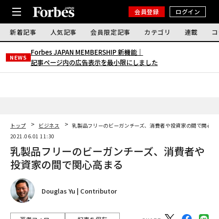
会員登録
ログイン
新着記事
人気記事
会員限定記事
カテゴリ
連載
コ
Forbes JAPAN MEMBERSHIP 新機能｜
NEWS
記事ページ内の広告表示を最小限にしました
トップ
ビジネス
乳製品フリーのビーガンチーズ、消費者や投資家の間で関心高
2021.06.01 11:30
乳製品フリーのビーガンチーズ、消費者や
投資家の間で関心高まる
Douglas Yu | Contributor