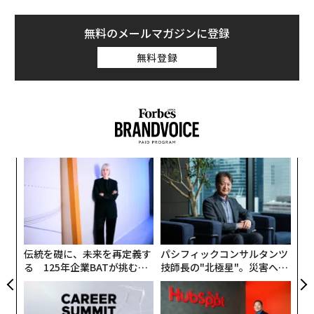
ロカ・フード創業者のローレン・ジョイナーは、米アー
カンソー州出身。ルイジアナ州の学校に通い、その後カ
無料のメールマガジンに登録
リフォルニア州サンフランシスコに移住した。ジョイナ
無料登録
ーは筆者の取材に対し先日、米南部の食事にはチーズデ
ィップが欠かせないと語った。
ジョイナーは、動物由来の食品を一切使用しないビーガ
ンの代替商品を使い、こうした伝統的なコンフォートフ
ード（食べることで満足感を得られ、ほっとするもの）
な
を塗り替えたいと考えている。
術
た
“
同社の製品には最も一般的な8つのアレルゲンが使用さ
ア
オ
れておらず、飽和脂肪や人工の原材料、保存料も含まれ
ジ
ていない。
伝統を礎に、未来を再定義す
パシフィックコンサルタンツ
る 125年企業BATが挑むス
技師長の"北極星"。災害への
シディ・キャピタルの共同創業者でゼネラルパートナー
モークレスな未来
無力感を乗り越え見つけた、
のメリッサ・ファッチーナと、ロカ・フードの投資ラウ
防災一筋20年の答え
ンドに参加したクリア・カレント・キャピタル（Clear C