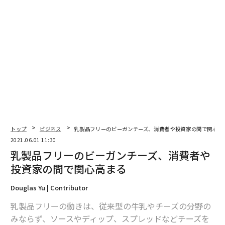
メンバーシップに登録する
関連記事
今、ロサンゼルスで「干し柿」が絶賛される理由
サイドミラーはもう古い？ クールで可愛いホンダ初のEVの走りは意外に
良い
トップ
ビジネス
乳製品フリーのビーガンチーズ、消費者や投資家の間で関心高
2021.06.01 11:30
暗号通貨で「資産9500億円の29歳」も登場、世界最年少の富豪たち
乳製品フリーのビーガンチーズ、消費者や
「ストレス食い」に要注意、高脂肪食が過食を招く悪循環が明らかに
投資家の間で関心高まる
億万長者の育て方 イーロン・マスクの母が語る「息子の原動力」
Douglas Yu | Contributor
乳製品フリーの動きは、従来型の牛乳やチーズの分野の
タグ：
ヴィーガン
みならず、ソースやディップ、スプレッドなどチーズを