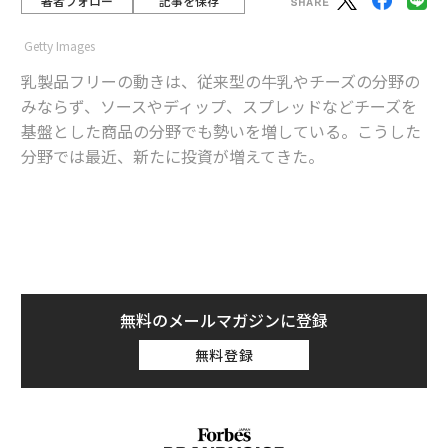
著者フォロー
記事を保存
Getty Images
乳製品フリーの動きは、従来型の牛乳やチーズの分野の
みならず、ソースやディップ、スプレッドなどチーズを
基盤とした商品の分野でも勢いを増している。こうした
分野では最近、新たに投資が増えてきた。
advertisement
カリフォルニアを拠点とし、じゃがいもをベースとした
ナチョチーズ代替商品を提供するロカ・フード（LOCA F
ood）は先日、米シディ・キャピタル（Siddhi Capita
無料のメールマガジンに登録
l）が率いたシードラウンドで資金（金額は未公表）を調
無料登録
達した。
またこの発表が行われる少し前には、植物由来の調味料
を製造するカナダ企業マザー・ロー（Mother Raw）が