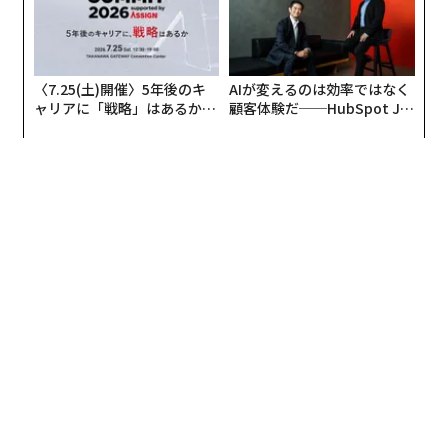
urrent Capital）のマネジングメンバー、カート・オー
ルブライトは、米国の買い物客の大多数がロカ・フード
の商品に親しみを感じられるため、同社の商品は市場の
〈7.25(土)開催〉5年後のキ
AIが変えるのは効率ではなく
主流層から人気を博すと考えている。
ャリアに「戦略」はあるか。
顧客体験だ──HubSpot Ja
トップエグゼクティブのキャ
panが語る「Grow Better」
見本市でロカ・フードに出会ったファッチーナは「この
リアに触れる1日│CAREER S
な組織のつくり方
UMMIT 2026
カテゴリーは非常に大きく、チーズソース商品はワワ
（Wawa）やセブンイレブンなどまさにどこでも見つけ
られる」と指摘。オールブライトも、同セクターが今後
数年で急激な成長を遂げることを見込んでいて「早いう
ちにこの（乳製品フリーの）市場に参入することは道理
にかなっている」と説明した。
ジョイナーが乳製品フリーのチーズソースを作り始めた
のは2018年頃、カリフォルニア州サンマテオの業務用厨
房の中だ。彼女の商品は数カ月以内にサンフランシスコ
の野球場オラクル・パークに選ばれ、インポッシブル・
フーズとともに発売された。