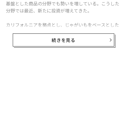
基盤とした商品の分野でも勢いを増している。こうした
分野では最近、新たに投資が増えてきた。
advertisement
カリフォルニアを拠点とし、じゃがいもをベースとした
ナチョチーズ代替商品を提供するロカ・フード（LOCA F
ood）は先日、米シディ・キャピタル（Siddhi Capita
続きを見る
l）が率いたシードラウンドで資金（金額は未公表）を調
達した。
またこの発表が行われる少し前には、植物由来の調味料
を製造するカナダ企業マザー・ロー（Mother Raw）が
シリーズAのラウンドで約610万ドル（約6億7000万円）
を調達し、チーズブランドのブルサンは乳製品フリーの
代替チーズスプレッド新商品を発表していた。
米国の買い物客の共感を呼ぶ商品