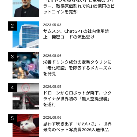
ラー、取得原価割れで約165億円のビ
ットコインを売却
2023.05.03
サムスン、ChatGPTの社内使用禁
止 機密コードの流出受け
2026.08.06
栄養ドリンク成分の定番タウリンに
「老化細胞」を除去するメカニズム
を発見
2026.08.05
ドローンからロボットが降下、ウク
ライナが世界初の「無人空挺強襲」
を遂行
2026.08.06
思わず吹き出す「かわいさ」、世界
最高のペット写真賞2026入選作品