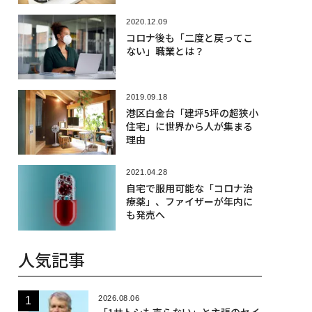
2020.12.09
コロナ後も「二度と戻ってこ
ない」職業とは？
2019.09.18
港区白金台「建坪5坪の超狭小
住宅」に世界から人が集まる
理由
2021.04.28
自宅で服用可能な「コロナ治
療薬」、ファイザーが年内に
も発売へ
人気記事
2026.08.06
「1サトシも売らない」と主張のセイ