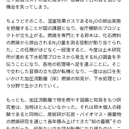
機会を失ってしまう。
ちょうどそのころ、温室効果ガスであるN
Oの排出実態
2
を把握することが国の課題となり、省庁横断のプロジェ
クトが立ち上がる。燃焼を専門とする鈴木は、化石燃料
の燃焼から排出されるN
O量を測る役割が割り当てられ
2
た。この任務がほどなく一段落すると、今度は土木研究
所が進める下水処理プロセスから発生するN
O調査を手
2
伝うことになり、各地の処理場へ足を運ぶことに。そこ
で交わした冒頭の立ち話が転機となり、一度は出口を失
いかけた加圧流動層（床）燃焼の知見が、下水処理とい
う分野で生かされていく。
もっとも、加圧流動層で物を燃やす設備と知見をもつ研
究者は、当時ほとんどいなかった。それは鈴木個人の経
験であると同時に、産総研が石炭・バイオマス・廃棄物
の燃焼研究を通じて長年積み上げてきた“知の蓄積”その
ものだった。何気ない立ち話が転機になり得たのは、こ