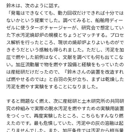
鈴木は、次のように話す。
「発電はできなくても、動力回収だけできれば十分では
ないかという提案でした。調べてみると、船舶用ディー
ゼルに使うターボチャージャーが、研究会で想定してい
た下水汚泥焼却炉の規模とちょうどマッチする。プロセ
ス解析を行ったところ、現状の焼却炉よりよいものがで
きそうだという感触も得られました。ただし、汚泥を加
圧で燃やした前例はなく、文献を調べても何も出てこな
い。加圧流動層で物を燃やす設備と経験をもっていたの
は産総研だけだったので、『鈴木さんの装置を改造すれ
ば燃やせるのでは』と白羽の矢が立ち、まずは乾燥した
汚泥を燃やす実験をすることになりました。
すると問題なく燃え、次に産総研と土木研究所の共同研
究の枠組みで実際の脱水汚泥を燃やすための実験用装置
をつくって、再度実験したところ、こちらもすんなり燃
えたのです。最も危惧していた、汚泥中の灰の溶融は起
こりませんでした。また、加圧条件では汚泥から相当量