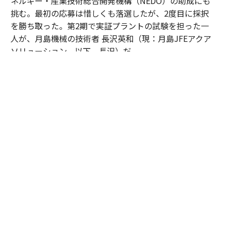
ネルギー・産業技術総合開発機構（NEDO）の助成にも
挑む。最初の応募は惜しくも落選したが、2度目に採択
を勝ち取った。第2期で実証プラントの試験を担った一
人が、月島機械の技術者 長沢英和（現：月島JFEアクア
ソリューション。以下、長沢）だ。
月島JFEアクアソリューション 技術企画センター 研究開発室室長代理 長沢
英和