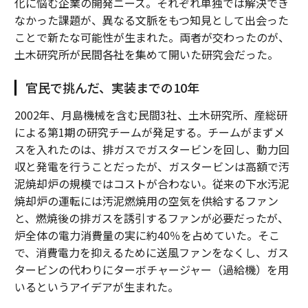
化に悩む企業の開発ニーズ。それぞれ単独では解決でき
なかった課題が、異なる文脈をもつ知見として出会った
ことで新たな可能性が生まれた。両者が交わったのが、
土木研究所が民間各社を集めて開いた研究会だった。
官民で挑んだ、実装までの10年
2002年、月島機械を含む民間3社、土木研究所、産総研
による第1期の研究チームが発足する。チームがまずメ
スを入れたのは、排ガスでガスタービンを回し、動力回
収と発電を行うことだったが、ガスタービンは高額で汚
泥焼却炉の規模ではコストが合わない。従来の下水汚泥
焼却炉の運転には汚泥燃焼用の空気を供給するファン
と、燃焼後の排ガスを誘引するファンが必要だったが、
炉全体の電力消費量の実に約40％を占めていた。そこ
で、消費電力を抑えるために送風ファンをなくし、ガス
タービンの代わりにターボチャージャー（過給機）を用
いるというアイデアが生まれた。