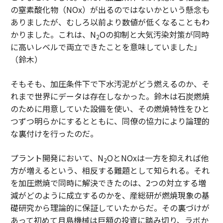
の窒素酸化物（NOx）が出るのではないかという懸念も
ありましたが、むしろ以前より数値が低くなることもわ
かりました。これは、N
Oの抑制と大気汚染対策が同時
2
に高いレベルで両立できたことを意味していました」
（鈴木）
そもそも、加圧条件下で下水汚泥がどう燃えるのか、そ
れまで世界にデータは存在しなかった。鈴木は石炭燃焼
のために用意していた設備を使い、その燃焼特性をひと
つずつ明らかにするとともに、同僚の協力により論理的
な裏付けを行ったのだ。
プラント開発において、N
OとNOxは一方を抑えれば他
2
方が増えるという、相反する難題として知られる。それ
を加圧燃焼で同時に解決できたのは、2つの対立する増
減がどのように成立するのかを、産総研が燃焼現象の基
礎研究から理論的に保証していたからだ。その裏づけが
あって初めて月島機械は巨額の投資に踏み切り、ラボか