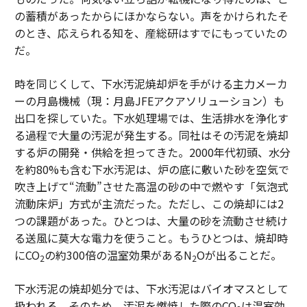
の蓄積があったからにほかならない。声をかけられたそ
のとき、応えられる知を、産総研はすでにもっていたの
だ。
時を同じくして、下水汚泥焼却炉を手がける主力メーカ
ーの月島機械（現：月島JFEアクアソリューション）も
出口を探していた。下水処理場では、生活排水を浄化す
る過程で大量の汚泥が発生する。同社はその汚泥を焼却
する炉の開発・供給を担ってきた。2000年代初頭、水分
を約80%も含む下水汚泥は、炉の底に敷いた砂を空気で
吹き上げて“流動”させた高温の砂の中で燃やす「気泡式
流動床炉」方式が主流だった。ただし、この焼却には2
つの課題があった。ひとつは、大量の砂を流動させ続け
る送風に莫大な電力を使うこと。もうひとつは、焼却時
にCO
の約300倍の温室効果があるN
Oが出ることだ。
2
2
下水汚泥の焼却処分では、下水汚泥はバイオマスとして
扱われる。そのため、汚泥を燃焼した際のCO
は温室効