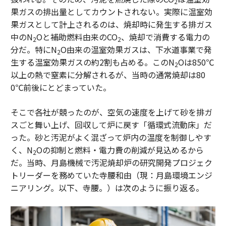
2
果ガスの排出量としてカウントされない。実際に温室効
果ガスとして計上されるのは、焼却時に発生する排ガス
中のN
Oと補助燃料由来のCO
、焼却で消費する電力の
2
2
分だ。特にN
O由来の温室効果ガスは、下水道事業で発
2
生する温室効果ガスの約2割も占める。このN
Oは850℃
2
以上の熱で窒素に分解されるが、当時の通常焼却は80
0℃前後にとどまっていた。
そこで各社が競ったのが、空気の速度を上げて砂を排ガ
スごと舞い上げ、回収して炉に戻す「循環式流動床」だ
った。砂と汚泥がよく混ざって炉内の温度を制御しやす
く、N
Oの抑制と燃料・電力費の削減が見込めるから
2
だ。当時、月島機械で汚泥焼却炉の研究開発プロジェク
トリーダーを務めていた寺腰和由（現：月島環境エンジ
ニアリング。以下、寺腰。）は次のように振り返る。