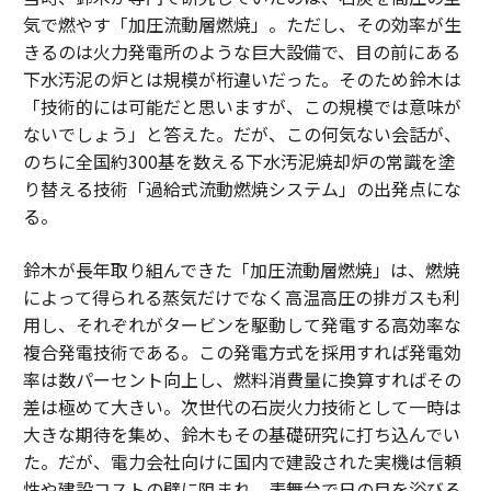
気で燃やす「加圧流動層燃焼」。ただし、その効率が生
きるのは火力発電所のような巨大設備で、目の前にある
下水汚泥の炉とは規模が桁違いだった。そのため鈴木は
「技術的には可能だと思いますが、この規模では意味が
ないでしょう」と答えた。だが、この何気ない会話が、
のちに全国約300基を数える下水汚泥焼却炉の常識を塗
り替える技術「過給式流動燃焼システム」の出発点にな
る。
鈴木が長年取り組んできた「加圧流動層燃焼」は、燃焼
によって得られる蒸気だけでなく高温高圧の排ガスも利
用し、それぞれがタービンを駆動して発電する高効率な
複合発電技術である。この発電方式を採用すれば発電効
率は数パーセント向上し、燃料消費量に換算すればその
差は極めて大きい。次世代の石炭火力技術として一時は
大きな期待を集め、鈴木もその基礎研究に打ち込んでい
た。だが、電力会社向けに国内で建設された実機は信頼
性や建設コストの壁に阻まれ、表舞台で日の目を浴びる