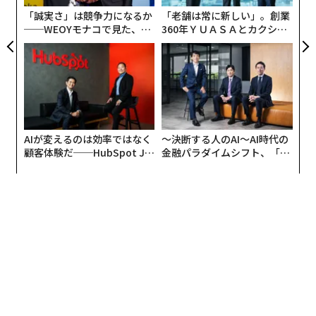
「誠実さ」は競争力になるか
「老舗は常に新しい」。創業
──WEOYモナコで見た、く
360年ＹＵＡＳＡとカクシン
ら寿司の経営哲学
CEO田尻望が語る、AIを超え
る人の価値
AIが変えるのは効率ではなく
〜決断する人のAI〜AI時代の
顧客体験だ──HubSpot Ja
金融パラダイムシフト、「超
panが語る「Grow Better」
個別化」の核心 【MUFG×ウ
な組織のつくり方
ェルスナビ×PwC】