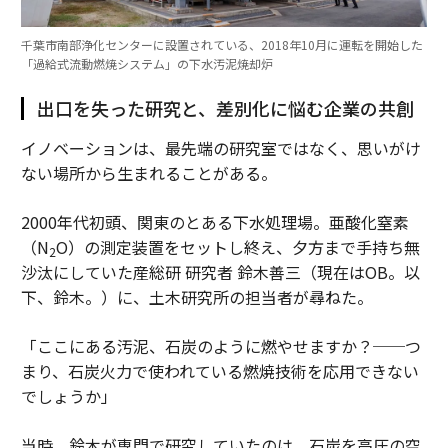
千葉市南部浄化センターに設置されている、2018年10月に運転を開始した
「過給式流動燃焼システム」の下水汚泥焼却炉
出口を失った研究と、差別化に悩む企業の共創
イノベーションは、最先端の研究室ではなく、思いがけ
ない場所から生まれることがある。
2000年代初頭、関東のとある下水処理場。亜酸化窒素
（N
O）の測定装置をセットし終え、夕方まで手持ち無
2
沙汰にしていた産総研 研究者 鈴木善三（現在はOB。以
下、鈴木。）に、土木研究所の担当者が尋ねた。
「ここにある汚泥、石炭のように燃やせますか？──つ
まり、石炭火力で使われている燃焼技術を応用できない
でしょうか」
当時、鈴木が専門で研究していたのは、石炭を高圧の空