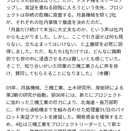
ップし、実証を重ねる段階に入ろうという矢先、プロジ
ェクトは存続の危機に直面する。月島機械を除く2社
が、それぞれの社内事情で撤退を決めたのだ。
「月島だけ続けて本当に大丈夫なのか、という声は社内
からも上がりました。しかし、ここで引き返せば何も残
らない。立ち止まってはいけない、と上層部を必死に説
得しました。ただ、私たち1社だけでは、どんなに画期
的でも世の中に浸透させるのは難しいとも感じていた。
そこで、知り合いがいた同業の三機工業さんに声を掛
け、賛同してもらえることになりました」（寺腰）
05年、月島機械、三機工業、土木研究所、産総研による
第2期の研究が始動。翌06年には、新たにプロジェクト
に加わった三機工業の尽力により、北海道・長万部町
に、炉から過給機までを組み合わせた処理量5t/日のパイ
ロット実証プラントを建設した。開発資金を確保するた
め、4社は三機工業をプロジェクトリーダーとして新エ