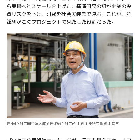
ら実機へとスケールを上げた。基礎研究の知が企業の投
資リスクを下げ、研究を社会実装まで運ぶ。これが、産
総研がこのプロジェクトで果たした役割だった。
元･国立研究開発法人産業技術総合研究所 上級主任研究員 鈴木善三
プロセスの目処は立った。だが、テスト機をスケールア