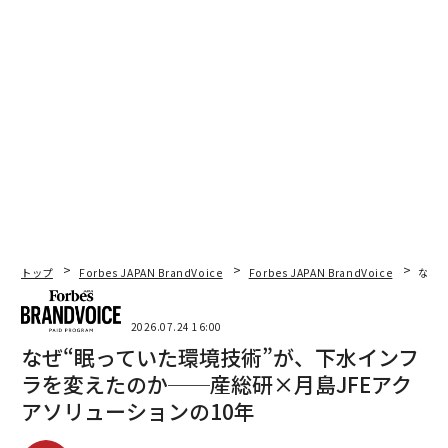
トップ
Forbes JAPAN BrandVoice
Forbes JAPAN BrandVoice
なぜ
2026.07.24 16:00
なぜ“眠っていた環境技術”が、下水インフ
ラを変えたのか──産総研×月島JFEアク
アソリューションの10年