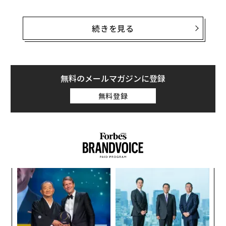
この問題をヒントにして生まれたのが、マーケティング
支援プラットフォームの「Klaviyo」だ。「企業の多く
続きを見る
は、まだ利用できていない大量のデータを持っている。
もし、それらのデータを一箇所に集めて分析することが
できれば、顧客エクスペリエンスの改善につながるはず
だと考えた」と、ビアレッキは話す。
無料のメールマガジンに登録
無料登録
彼が2012年に共同創業したボストンを拠点とするKlaviy
oは、設立から数年の間は外部からの資金を入れずに、
成長を遂げてきた。
果を
内
EN
グ
明
実
“
全
オ
ジ