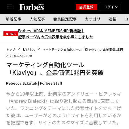
会員登録
ログイン
新着記事
人気記事
会員限定記事
カテゴリ
連載
コ
Forbes JAPAN MEMBERSHIP 新機能｜
NEWS
記事ページ内の広告表示を最小限にしました
トップ
ビジネス
マーケティング自動化ツール「Klaviyo」、企業価値1兆円を
2021.05.20 06:30
マーケティング自動化ツール
「Klaviyo」、企業価値1兆円を突破
Rebecca Szkutak | Forbes Staff
今から10年以上前、起業家のアンドリュー・ビアレッキ
（Andrew Bialecki）は繰り返し起こる問題に直面して
いた。ランニングをテーマにした検索サイトを立ち上げ
た彼は、ユーザーがどのようにサイトを利用しているか
を把握できず、サイトのカスタマイズに苦戦していた。