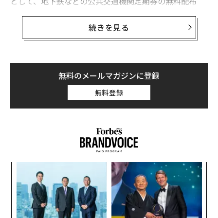
として、地下鉄などの公共交通機関定期券の無料配布
や、市内の観光名所の入場料無料化などの策を導入し
た。
続きを見る
ビル・デブラシオ市長は、州外から訪れる観光客に対し
て新型コロナウイルスワクチンを接種する計画の承認に
向け、アンドルー・クオモ州知事と共同で取り組んでい
無料のメールマガジンに登録
ると発表。エンパイアステートビルやタイムズスクエア
無料登録
などの観光名所にワクチン接種会場を設置し、観光客に
接種1回型のジョンソン・エンド・ジョンソン製ワクチ
ンを無償で接種することを目指している。
“
シ
グ
目
の
ン