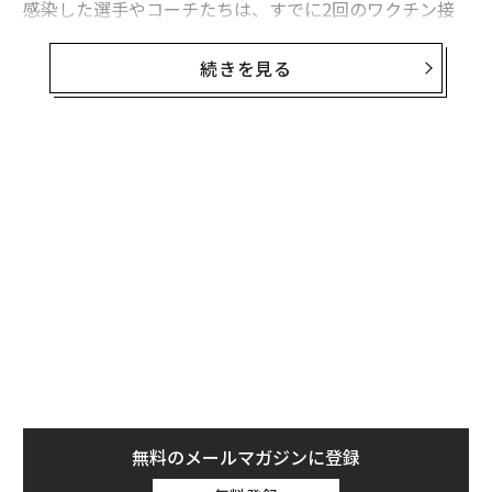
感染した選手やコーチたちは、すでに2回のワクチン接
種を完了していた。つまり、8人ともいわゆる「ブレイ
クスルー感染」をしたことになる。また、トーレス選手
続きを見る
は昨年12月に一度感染している。感染後にワクチン接種
を受け、それでも再感染したということだ。
一方、ヤンキースが8人の感染を発表したのと同じ日、
無料のメールマガジンに登録
米疾病対策センター（CDC）はマスクの着用に関する指
無料登録
針を変更。ワクチン接種を完了した人は、屋内を含めた
ほとんどの公共の場所で「マスクを着用しなくてもよ
い」こととした。
「
─
ら
パ
技
無