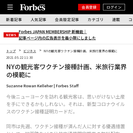
会員登録
ログイン
新着記事
人気記事
会員限定記事
カテゴリ
連載
コ
Forbes JAPAN MEMBERSHIP 新機能｜
NEWS
記事ページ内の広告表示を最小限にしました
トップ
ビジネス
NYの観光客ワクチン接種計画、米旅行業界の模範に
2021.05.22 11:30
NYの観光客ワクチン接種計画、米旅行業界
の模範に
Suzanne Rowan Kelleher | Forbes Staff
今後ニューヨークを訪れる観光客は、思いがけない土産
を手にできるかもしれない。それは、新型コロナウイル
スのワクチン接種証明カードだ。
同市は先週、ワクチン接種が済んだ人に対する優遇措置