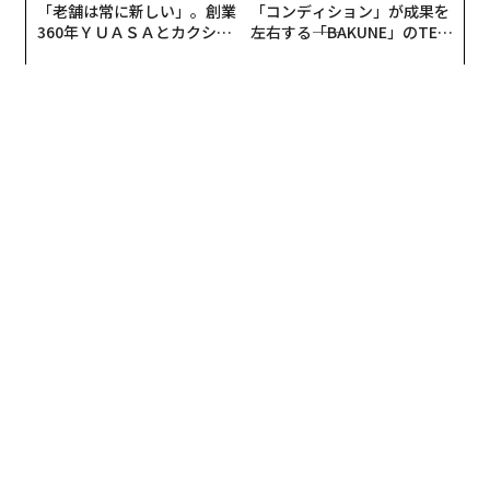
編集＝木内涼子
2026年9月号発売中
最新号の購入はこちらから
メンバーシップに登録する
関連記事
日本人なのに帰国拒否？ コロナ禍に空港で起きた「ありえない対応」
ビル・ゲイツ離婚の裏に浮上した「性虐待容疑」の富豪の存在