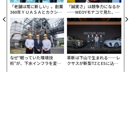
「老舗は常に新しい」。創業
「誠実さ」は競争力になるか
360年ＹＵＡＳＡとカクシン
──WEOYモナコで見た、く
CEO田尻望が語る、AIを超え
ら寿司の経営哲学
る人の価値
なぜ“眠っていた環境技
革新は下山で生まれる──レ
術”が、下水インフラを変え
クサスが新型TZとESに込め
たのか──産総研×月島JFE
た「DISCOVER」の哲学
アクアソリューションの10年