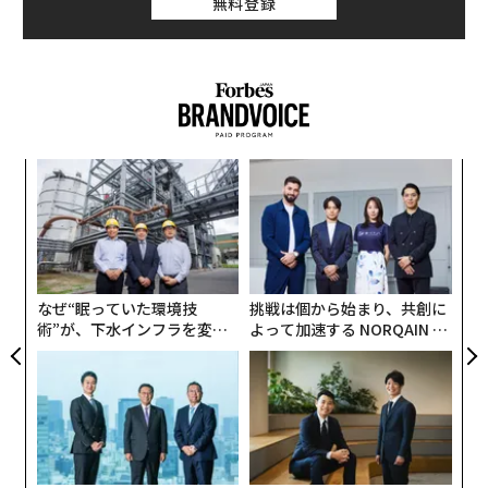
防
なぜ“眠っていた環境技
挑戦は個から始まり、共創に
術”が、下水インフラを変え
よって加速する NORQAIN JA
たのか──産総研×月島JFE
PAN 特別座談会
アクアソリューションの10年
「老舗は常に新しい」。創業
「コンディション」が成果を
360年ＹＵＡＳＡとカクシン
左右する――「BAKUNE」のTEN
CEO田尻望が語る、AIを超え
TIALが支える「挑戦者の明
る人の価値
日」