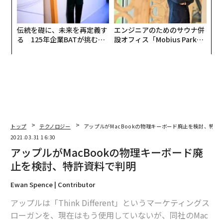
伝統を礎に、未来を再定義す
エンジニアのためのサウナ併
る 125年企業BATが挑むス
設オフィス「Mobius Park」
モークレスな未来
がオープン──タマディック
が健康経営を徹底する理由
トップ
テクノロジー
アップルがMacBookの物理キーボード廃止を検討、特許
2021.03.31 16:30
アップルがMacBookの物理キーボード廃
止を検討、特許資料で判明
Ewan Spence | Contributor
アップルは「Think Different」というマーケティングス
ローガンを、現在はもう使用していないが、同社のMac