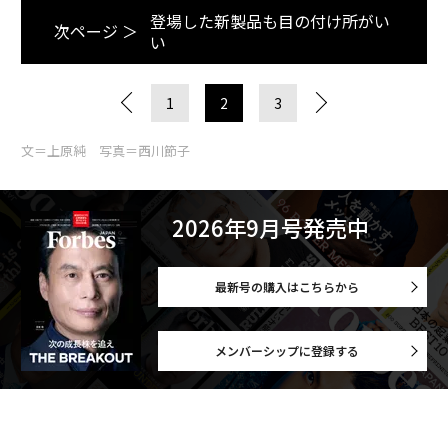
登場した新製品も目の付け所がい
次ページ ＞
い
1
2
3
文＝上原純 写真＝西川節子
2026年9月号発売中
最新号の購入はこちらから
メンバーシップに登録する