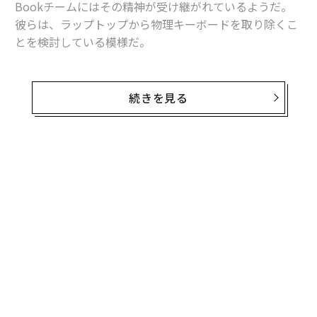
Bookチームにはその精神が受け継がれているようだ。
彼らは、ラップトップから物理キーボードを取り除くこ
とを検討している模様だ。
その詳細は、アップルが最近取得した特許の一つに記さ
れている。Patently Appleに掲載された同社の特許「Co
続きを見る
nfigurable Force-Sensitive Input Structure for Electro
nic Devices」には、物理キーボードを廃止し、平らな面
に組み込まれたインプットデバイスがユーザーのタッチ
を検知するテクノロジーの詳細が記述されている。
無料のメールマガジンに登録
無料登録
「電子デバイスのためのプログラム設定が可能な入力ス
トラクチャー」について記載された特許書類で、アップ
ルは複数のレイヤーを持つ駆動層が、ユーザーの指の圧
力を検知するテクノロジーを説明している。Patently Ap
pleによると、この技術を用いれば物理キーボードやト
ラックパッドを廃止し、ラップトップの表面の好みの位
小1
〜
置に入力デバイスを配置することが可能になるという。
にし
金