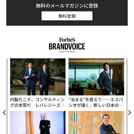
無料のメールマガジンに登録
無料登録
小1
〜
にし
金
個
挑
ェ
よっ
PA
内製化こそ、コンサルティン
“泊まる”を超えて──エスパ
グの本質だ レバレジーズが
シオが描く、新しい日本のラ
実践する、次世代ファームの
グジュアリー（前編）
全貌