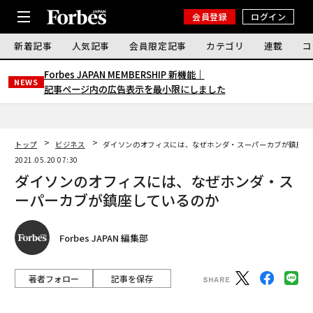
会員登録
ログイン
新着記事
人気記事
会員限定記事
カテゴリ
連載
コ
Forbes JAPAN MEMBERSHIP 新機能｜
NEWS
記事ページ内の広告表示を最小限にしました
トップ
ビジネス
ダイソンのオフィスには、なぜホンダ・スーパーカブが鎮座し
2021.05.20 07:30
ダイソンのオフィスには、なぜホンダ・ス
ーパーカブが鎮座しているのか
Forbes JAPAN 編集部
著者フォロー
記事を保存