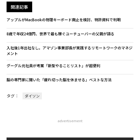
関連記事
アップルがMacBookの物理キーボード廃止を検討、特許資料で判明
8歳で年収24億円、世界で最も稼ぐユーチューバーの父親が語る
入社後1年出社なし。アマゾン事業部長が実践するリモートワークのマネジ
メント
グーグル元社員が考案「新型やることリスト」が超便利
脳の専門家に聞いた「疲れ切った脳を休ませる」ベストな方法
タグ：
ダイソン
advertisement