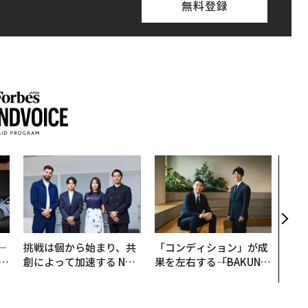
無料登録
エン
ナ併
s 
タマ
を徹
─
挑戦は個から始まり、共
「コンディション」が成
E
創によって加速する NOR
果を左右する――「BAKUN
QAIN JAPAN 特別座談会
E」のTENTIALが支える
「挑戦者の明日」