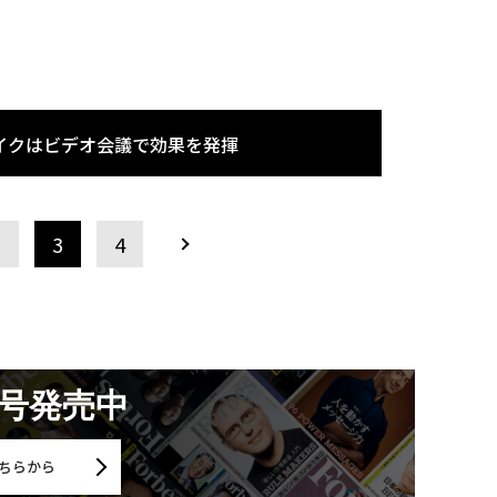
イクはビデオ会議で効果を発揮
2
3
4
月号発売中
ちらから