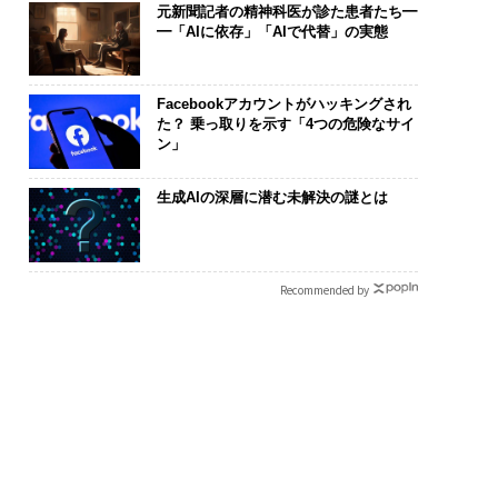
元新聞記者の精神科医が診た患者たち━
━「AIに依存」「AIで代替」の実態
Facebookアカウントがハッキングされ
た？ 乗っ取りを示す「4つの危険なサイ
ン」
生成AIの深層に潜む未解決の謎とは
Recommended by