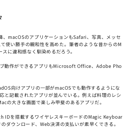
々
ur以降、macOSのアプリケーションもSafari、写真、メッセ
に揃えて使い勝手の親和性を高めた。筆者のような昔からのM
ースに違和感なく馴染めるだろう。
ができるアプリもMicrosoft Office、Adobe Pho
/iPadOS向けアプリの一部がmacOSでも動作するようにな
iPad対応と記載されたアプリが並んでいる。例えば料理のレシ
」はiMacの大きな画面で楽しみ甲斐のあるアプリだ。
 IDを搭載するワイヤレスキーボードのMagic Keyboar
のダウンロード、Web決済の支払いが素早くできる。