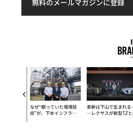
無料のメールマガジンに登録
のは効率では
だ──Hub
anが語る「Gr
r」な組織のつ
なぜ“眠っていた環境技
革新は下山で生まれる
術”が、下水インフラを
─レクサスが新型TZと
変えたのか──産総研×
Sに込めた「DISCOVE
月島JFEアクアソリュー
R」の哲学
ションの10年