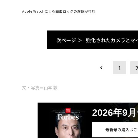
Apple Watchによる画面ロックの解除が可能
次ページ ＞
強化されたカメラとマ
1
文・写真＝山本 敦
2026年9
最新号の購入はこ