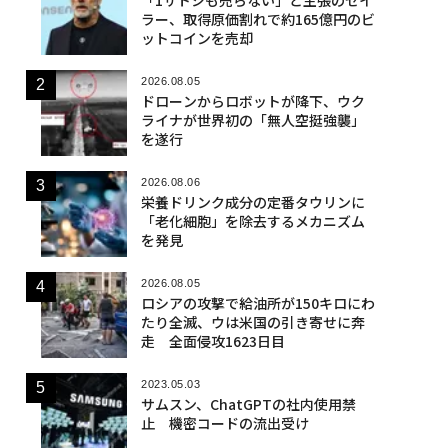
ラー、取得原価割れで約165億円のビ
ットコインを売却
2026.08.05
ドローンからロボットが降下、ウク
ライナが世界初の「無人空挺強襲」
を遂行
2026.08.06
栄養ドリンク成分の定番タウリンに
「老化細胞」を除去するメカニズム
を発見
2026.08.05
ロシアの攻撃で給油所が150キロにわ
たり全滅、ウは米国の引き寄せに奔
走 全面侵攻1623日目
2023.05.03
サムスン、ChatGPTの社内使用禁
止 機密コードの流出受け