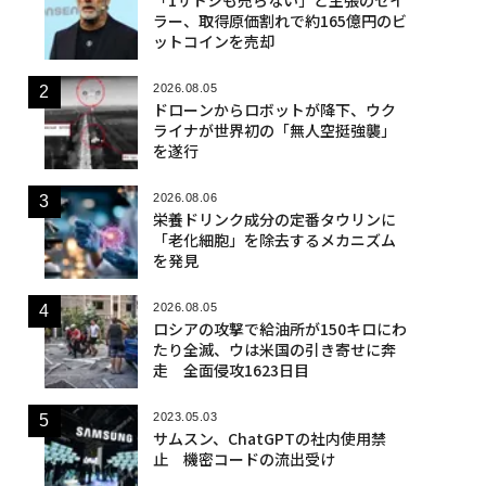
ラー、取得原価割れで約165億円のビ
ットコインを売却
2026.08.05
ドローンからロボットが降下、ウク
ライナが世界初の「無人空挺強襲」
を遂行
2026.08.06
栄養ドリンク成分の定番タウリンに
「老化細胞」を除去するメカニズム
を発見
2026.08.05
ロシアの攻撃で給油所が150キロにわ
たり全滅、ウは米国の引き寄せに奔
走 全面侵攻1623日目
2023.05.03
サムスン、ChatGPTの社内使用禁
止 機密コードの流出受け