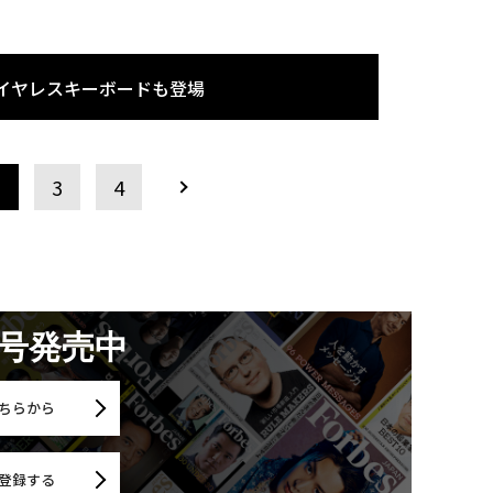
るワイヤレスキーボードも登場
2
3
4
月号発売中
ちらから
登録する