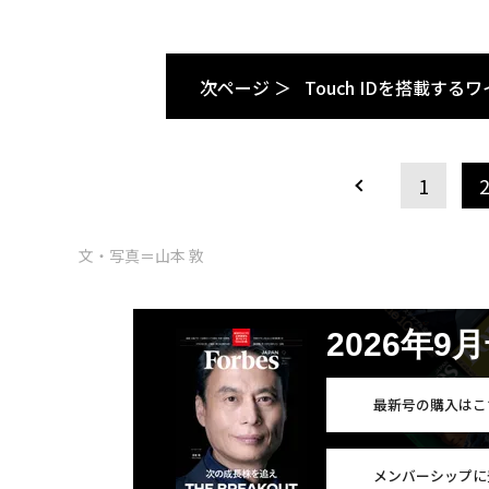
次ページ ＞
Touch IDを搭載す
1
文・写真＝山本 敦
2026年9
最新号の購入はこ
メンバーシップに