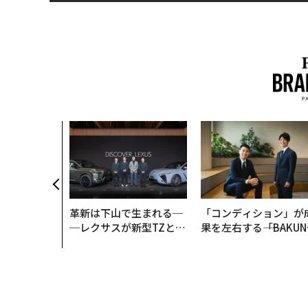
、コンサルテ
質だ レバレ
践する、次世
の全貌
革新は下山で生まれる─
「コンディション」が
─レクサスが新型TZとE
果を左右する――「BAKUN
Sに込めた「DISCOVE
E」のTENTIALが支え
R」の哲学
「挑戦者の明日」