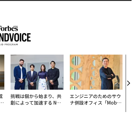
〈7
のキ
ある
ティ
る1日
T 20
成
挑戦は個から始まり、共
エンジニアのためのサウ
創によって加速する NOR
ナ併設オフィス「Mobiu
る
QAIN JAPAN 特別座談会
s Park」がオープン──
タマディックが健康経営
を徹底する理由