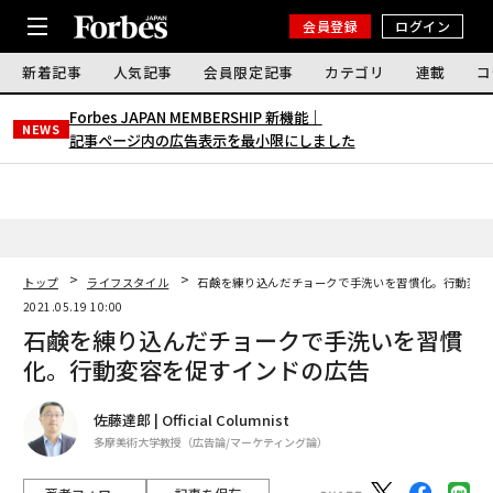
会員登録
ログイン
新着記事
人気記事
会員限定記事
カテゴリ
連載
コ
Forbes JAPAN MEMBERSHIP 新機能｜
NEWS
記事ページ内の広告表示を最小限にしました
トップ
ライフスタイル
石鹸を練り込んだチョークで手洗いを習慣化。行動変
2021.05.19 10:00
石鹸を練り込んだチョークで手洗いを習慣
化。行動変容を促すインドの広告
佐藤達郎 | Official Columnist
多摩美術大学教授（広告論/マーケティング論）