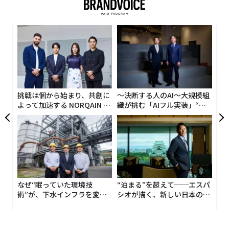
ナ併
「
k」
左右
ック
T
義す
〜
由
日
むス
金
個
ェ
挑戦は個から始まり、共創に
〜決断する人のAI〜大規模組
よって加速する NORQAIN JA
織が挑む「AIフル実装」“使
PAN 特別座談会
う”企業から“動く”企業へ【N
TTドコモビジネス×PwC】
なぜ“眠っていた環境技
“泊まる”を超えて──エスパ
術”が、下水インフラを変え
シオが描く、新しい日本のラ
たのか──産総研×月島JFE
グジュアリー（前編）
アクアソリューションの10年