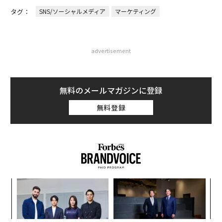
タグ：
SNS/ソーシャルメディア
マーケティング
advertisement
無料のメールマガジンに登録
無料登録
ナ併
「
k」
左右
ック
T
義す
〜
由
日
むス
金