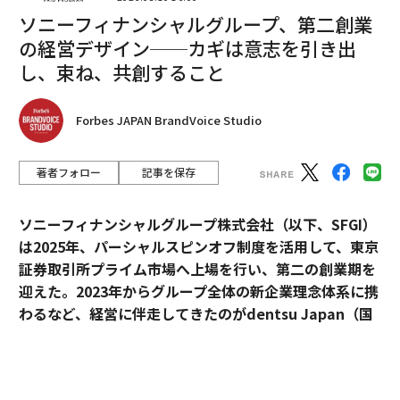
ソニーフィナンシャルグループ、第二創業
の経営デザイン──カギは意志を引き出
し、束ね、共創すること
翻訳＝的場知之/ガリレオ
Forbes JAPAN BrandVoice Studio
著者フォロー
記事を保存
2026年9月号発売中
ソニーフィナンシャルグループ株式会社（以下、SFGI）
最新号の購入はこちらから
は2025年、パーシャルスピンオフ制度を活用して、東京
証券取引所プライム市場へ上場を行い、第二の創業期を
迎えた。2023年からグループ全体の新企業理念体系に携
メンバーシップに登録する
わるなど、経営に伴走してきたのがdentsu Japan（国
内電通グループ）だ。
新企業理念体系は、一般的なMVV
の形にとらわれず、V
※