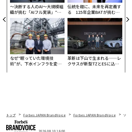
〜決断する人のAI〜大規模組
伝統を礎に、未来を再定義す
織が挑む「AIフル実装」“使
る 125年企業BATが挑むス
う”企業から“動く”企業へ【N
モークレスな未来
TTドコモビジネス×PwC】
なぜ“眠っていた環境技
革新は下山で生まれる──レ
術”が、下水インフラを変え
クサスが新型TZとESに込め
たのか──産総研×月島JFE
た「DISCOVER」の哲学
アクアソリューションの10年
トップ
Forbes JAPAN BrandVoice
Forbes JAPAN BrandVoice
ソニ
2026.08.10 16:00