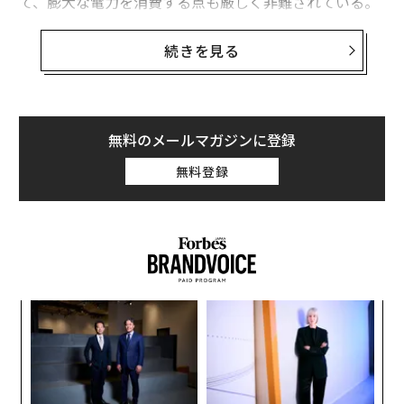
て、膨大な電力を消費する点も厳しく非難されている。
マイニングには複雑な数式の計算が必要であり、高い演
続きを見る
算能力をもつ高価なコンピューター機器を必要とするた
め、途方もないエネルギーを消費する。ケンブリッジ大
学が発表した「ビットコイン電力消費指数」によれば、
現在ビットコインのネットワークに使用されている電力
無料のメールマガジンに登録
量は年間142.59テラワットアワー（TWh）であり、この
無料登録
数値は多くの国々の消費電力量を上回っている。
身近な数字で言えば、これは、英国で湯を沸かすのに使
われるすべての電気ケトルの消費電力を32年間、あるい
はEUのすべての電気ケトルの消費電力を4年半まかなえ
る計算になる。別の言い方をすれば、世界の電力生産量
ィン
“
の0.57%に相当し、世界の電力消費量の0.65%を占め
ズが
オ
る。
ムの
ジ
目
の
ン