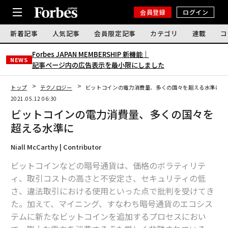
会員登録
ログイン
新着記事
人気記事
会員限定記事
カテゴリ
連載
コ
Forbes JAPAN MEMBERSHIP 新機能｜
NEWS
記事ページ内の広告表示を最小限にしました
トップ
テクノロジー
ビットコインの電力消費量、多くの国々を超える水準に
2021.05.12 06:30
ビットコインの電力消費量、多くの国々を
超える水準に
Niall McCarthy | Contributor
ビットコインなどの暗号通貨は、価格のボラティリテ
ィ、取引コストの高さと不安定さ、セキュリティの低
さ、違法取引における使用といった点で批判を受けてき
た。加えて、マイニング、すなわち暗号通貨のエコシス
テムに新たなビットコインを追加するプロセスにおい