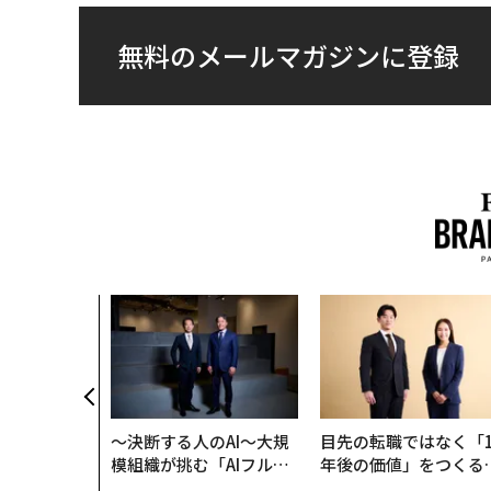
無料のメールマガジンに登録
クコンサルタ
"北極星"。
力感を乗り越
防災一筋20
〜決断する人のAI〜大規
目先の転職ではなく「1
模組織が挑む「AIフル実
年後の価値」をつくる
装」“使う”企業から“動
─アサインの長期伴走