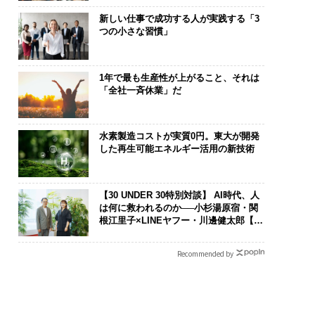
新しい仕事で成功する人が実践する「3
つの小さな習慣」
1年で最も生産性が上がること、それは
「全社一斉休業」だ
水素製造コストが実質0円。東大が開発
した再生可能エネルギー活用の新技術
【30 UNDER 30特別対談】 AI時代、人
は何に救われるのか──小杉湯原宿・関
根江里子×LINEヤフー・川邊健太郎【後
編】
Recommended by