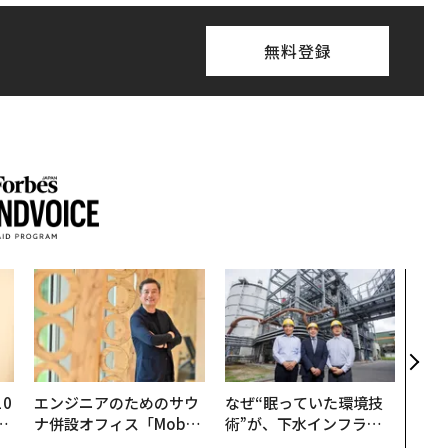
無料登録
“泊
スパ
日本
（前
0
エンジニアのためのサウ
なぜ“眠っていた環境技
─
ナ併設オフィス「Mobiu
術”が、下水インフラを
型
s Park」がオープン──
変えたのか──産総研×