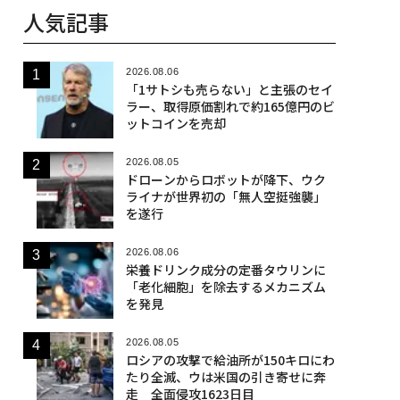
人気記事
2026.08.06
「1サトシも売らない」と主張のセイ
ラー、取得原価割れで約165億円のビ
ットコインを売却
2026.08.05
ドローンからロボットが降下、ウク
ライナが世界初の「無人空挺強襲」
を遂行
2026.08.06
栄養ドリンク成分の定番タウリンに
「老化細胞」を除去するメカニズム
を発見
2026.08.05
ロシアの攻撃で給油所が150キロにわ
たり全滅、ウは米国の引き寄せに奔
走 全面侵攻1623日目