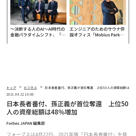
〜決断する人のAI〜AI時代の
エンジニアのためのサウナ併
金融パラダイムシフト、「超
設オフィス「Mobius Park」
個別化」の核心 【MUFG×ウ
がオープン──タマディック
ェルスナビ×PwC】
が健康経営を徹底する理由
トップ
ビジネス
日本長者番付、孫正義が首位奪還 上位50人の資産総額は48
2021.04.22 10:00
日本長者番付、孫正義が首位奪還 上位50
人の資産総額は48％増加
Forbes JAPAN 編集部
フォーブスは4月22日、2021年版「日本長者番付」を発