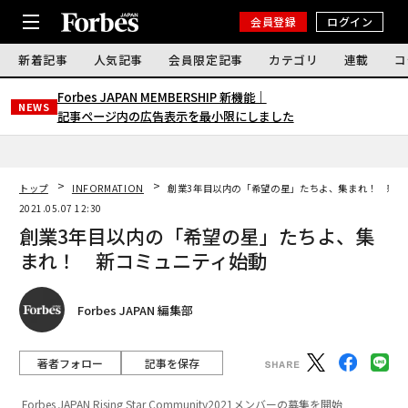
会員登録
ログイン
新着記事
人気記事
会員限定記事
カテゴリ
連載
コ
Forbes JAPAN MEMBERSHIP 新機能｜
NEWS
記事ページ内の広告表示を最小限にしました
トップ
INFORMATION
創業3年目以内の「希望の星」たちよ、集まれ！ 新コ
2021.05.07 12:30
創業3年目以内の「希望の星」たちよ、集
まれ！ 新コミュニティ始動
Forbes JAPAN 編集部
著者フォロー
記事を保存
Forbes JAPAN Rising Star Community2021メンバーの募集を開始