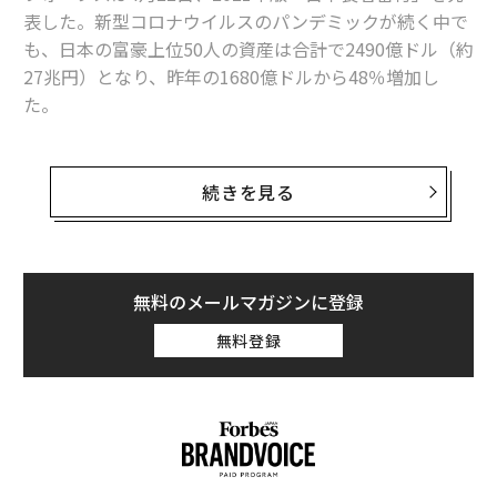
表した。新型コロナウイルスのパンデミックが続く中で
も、日本の富豪上位50人の資産は合計で2490億ドル（約
27兆円）となり、昨年の1680億ドルから48％増加し
た。
また、今回の番付では50位の富豪の保有資産が11億500
0万ドルとなり、初めて10億ドルを超えた。昨年の50位
続きを見る
の資産額は8億1000万ドルだった。
【ランキング】日本の富豪トップ50>>
無料のメールマガジンに登録
無料登録
日本は昨年中に輸出額が増加に転じたほか、近く開催予
定の東京五輪への期待感もあり、日経平均株価は前年比
で約54%上昇している（2020年度期末時点）。
3年ぶりに孫がトップ