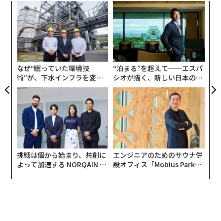
模組
「
“使
左右
最新の番付で1位となったのは、ランク入りした50人の
【N
T
内
C】
日
中で最も大きく資産を増やしたソフトバンクグループの
グ
創業者、孫正義。資産額は昨年の2倍を超える約444億ド
実
ルとなった。
全
なぜ“眠っていた環境技
“泊まる”を超えて──エスパ
術”が、下水インフラを変え
シオが描く、新しい日本のラ
出資するフードデリバリーの米ドアダッシュ（DoorDas
たのか──産総研×月島JFE
グジュアリー（前編）
アクアソリューションの10年
h）や、「韓国のアマゾン」と呼ばれる同国のネット通
販大手クーパン（Coupang）の新規株式公開（IPO）
も、資産の増加に大きく貢献している。
過去2年間トップにつけていたファーストリテイリング
挑戦は個から始まり、共創に
エンジニアのためのサウナ併
の会長兼社長、柳井正は、1ランク下げはしたものの、
よって加速する NORQAIN JA
設オフィス「Mobius Park」
資産は昨年から約90%増加。およそ420億ドルとなって
PAN 特別座談会
がオープン──タマディック
が健康経営を徹底する理由
いる。
3位と4位は昨年と同じ、キーエンス創業者で名誉会長の