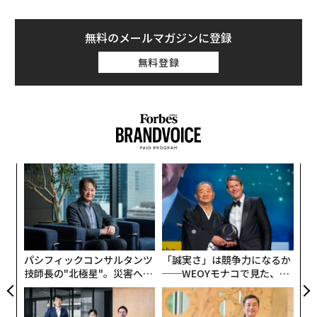
無料のメールマガジンに登録
無料登録
なく
挑
Ja
よっ
er」
PA
「
左右
T
日
パシフィックコンサルタンツ
「誠実さ」は競争力になるか
技師長の"北極星"。災害への
──WEOYモナコで見た、く
無力感を乗り越え見つけた、
ら寿司の経営哲学
防災一筋20年の答え