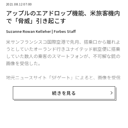
2021.08.12 07:00
アップルのエアドロップ機能、米旅客機内
で「脅威」引き起こす
翻訳＝梅田智世/ガリレオ
Suzanne Rowan Kelleher | Forbes Staff
米サンフランシスコ国際空港で先月、搭乗口から離れよ
2026年9月号発売中
うとしていたオーランド行きユナイテッド航空便に搭乗
していた数人の乗客のスマートフォンが、不可解な銃の
画像を受信した。
最新号の購入はこちらから
地元ニュースサイト「SFゲート」によると、画像を受信
メンバーシップに登録する
した乗客らが客室乗務員にそれを知らせると、機長はア
ナウンスで「機内に脅威」があると説明。乗客は機内か
続きを見る
ら避難させられ、全員が再び保安検査を受けた。空港当
局は機内の検査も実施。フライトはこれにより3時間遅
れた。
関連記事
無料のメールマガジンに登録
史上初「地球外での動力飛行」に成功したNASAの火星ヘリの偉業
地元ラジオ司会者クリストファー・ビールはツイッター