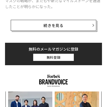
マスクの戦略が、またもや新たなマイルストーンを通過
したことが明らかになった。
このコンペでは、3社の提案が争っていた。国防総省の
常連サプライヤーであるダイネティクス（Dynetics）の
続きを見る
ほか、ジェフ・ベゾスが創設した航空宇宙会社で、ロッ
キード・マーチン、ノースロップ・グラマン、ドレイパ
ー研究所といった航空宇宙界を代表する組織と提携した
ブルーオリジン、そしてマスクのスペースXだ。
無料のメールマガジンに登録
無料登録
NASAは通常、この手の取り決めを結ぶときには、複数
の企業を選定する。選ばれた企業が期限までに技術を提
供できない事態を避けるための防衛策としてだ。しかし
今回のケースでは、スペースXが契約を丸ごと獲得した。
な
術
た
〜