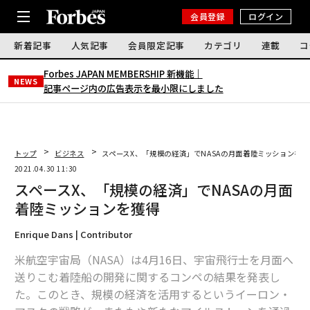
会員登録
ログイン
新着記事
人気記事
会員限定記事
カテゴリ
連載
コ
Forbes JAPAN MEMBERSHIP 新機能｜
NEWS
記事ページ内の広告表示を最小限にしました
トップ
ビジネス
スペースX、「規模の経済」でNASAの月面着陸ミッションを獲
2021.04.30 11:30
スペースX、「規模の経済」でNASAの月面
着陸ミッションを獲得
Enrique Dans | Contributor
米航空宇宙局（NASA）は4月16日、宇宙飛行士を月面へ
送りこむ着陸船の開発に関するコンペの結果を発表し
た。このとき、規模の経済を活用するというイーロン・