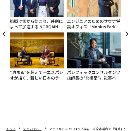
ア
織
う
T
挑戦は個から始まり、共創に
エンジニアのためのサウナ併
よって加速する NORQAIN JA
設オフィス「Mobius Park」
PAN 特別座談会
がオープン──タマディック
が健康経営を徹底する理由
“泊まる”を超えて─エスパシ
パシフィックコンサルタンツ
オが描く、新しい日本のラグ
技師長の"北極星"。災害への
ジュアリー（中編）
無力感を乗り越え見つけた、
防災一筋20年の答え
トップ
テクノロジー
アップルのエアドロップ機能、米旅客機内で「脅威」引き