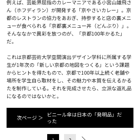
例えば、芸能界屈指のカレーマニアである小宮山雄飛さ
ん（ホフディラン）が開発する「京やさいカレー」。京
都のレストランの協力をあおぎ、持参すると店の裏メニ
ューが食べられる「京都裏メニュー丼（どんぶり）」。
そんななかで異彩を放つのが、「京都100年かるた」
だ。
これは京都芸術大学空間演出デザイン学科に所属する学
生が1年次の「新しい京都の地図をつくる」という課題
からヒントを得たもので、京都で100年以上続く老舗や
場所を学生自ら取材をし、その魅力や本質を伝えるかる
たを制作している。それを完成させたら、立派な返礼品
になるのではないかと。
ビニール傘は日本の「発明品」だ
次ページ ＞
った
1
2