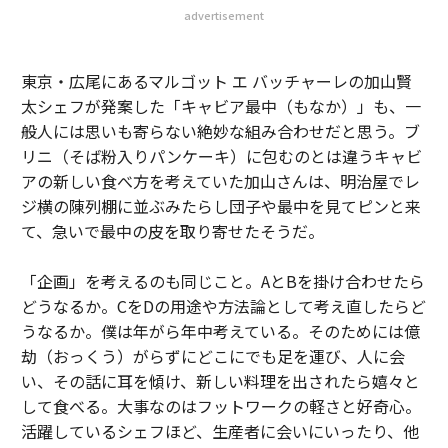
advertisement
東京・広尾にあるマルゴット エ バッチャーレの加山賢
太シェフが発案した「キャビア最中（もなか）」も、一
般人には思いも寄らない絶妙な組み合わせだと思う。ブ
リニ（そば粉入りパンケーキ）に包むのとは違うキャビ
アの新しい食べ方を考えていた加山さんは、明治屋でレ
ジ横の陳列棚に並ぶみたらし団子や最中を見てピンと来
て、急いで最中の皮を取り寄せたそうだ。
「企画」を考えるのも同じこと。AとBを掛け合わせたら
どうなるか。CをDの用途や方法論として考え直したらど
うなるか。僕は年がら年中考えている。そのためには億
劫（おっくう）がらずにどこにでも足を運び、人に会
い、その話に耳を傾け、新しい料理を出されたら嬉々と
して食べる。大事なのはフットワークの軽さと好奇心。
活躍しているシェフほど、生産者に会いにいったり、他