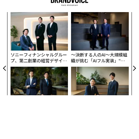
創業
ア
シン
の
超え
た
「
─
ら
ソニーフィナンシャルグルー
〜決断する人のAI〜大規模組
プ、第二創業の経営デザイン
織が挑む「AIフル実装」“使
──カギは意志を引き出し、
う”企業から“動く”企業へ【N
束ね、共創すること
TTドコモビジネス×PwC】
内製化こそ、コンサルティン
「コンディション」が成果を
グの本質だ レバレジーズが
左右する――「BAKUNE」のTEN
実践する、次世代ファームの
TIALが支える「挑戦者の明
全貌
日」