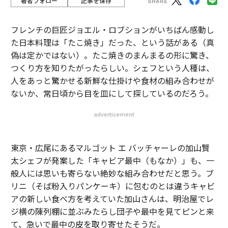
著者フォロー
記事を保存
フレンチの巨匠ジョエル・ロブションがいちばん感動し
た日本料理は「たこ焼き」だった、という話がある（真
偽は定かではない）。たこ焼きのまんまるの形に驚き、
つくり方を知りたがったらしい。シェフという人種は、
人をあっと驚かせる新鮮な仕掛けや食材の組み合わせが
ないか、常日頃から目を皿にして探しているのだろう。
advertisement
東京・広尾にあるマルゴット エ バッチャーレの加山賢
太シェフが発案した「キャビア最中（もなか）」も、一
般人には思いも寄らない絶妙な組み合わせだと思う。ブ
リニ（そば粉入りパンケーキ）に包むのとは違うキャビ
アの新しい食べ方を考えていた加山さんは、明治屋でレ
ジ横の陳列棚に並ぶみたらし団子や最中を見てピンと来
て、急いで最中の皮を取り寄せたそうだ。