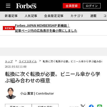
会員登録
ログイン
新着記事
人気記事
会員限定記事
カテゴリ
連載
コ
Forbes JAPAN MEMBERSHIP 新機能｜
NEWS
記事ページ内の広告表示を最小限にしました
トップ
ライフスタイル
転換に次ぐ転換が必要。ビニール傘から学ぶ組み合わせ
2021.05.02 11:00
転換に次ぐ転換が必要。ビニール傘から学
ぶ組み合わせの極意
小山 薫堂 | Contributor