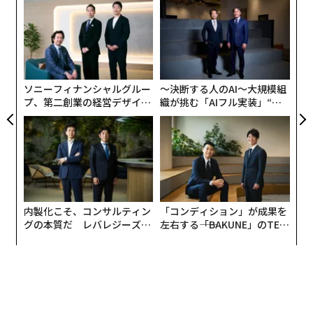
創業
ア
シン
の
超え
た
「
─
ら
ソニーフィナンシャルグルー
〜決断する人のAI〜大規模組
プ、第二創業の経営デザイン
織が挑む「AIフル実装」“使
──カギは意志を引き出し、
う”企業から“動く”企業へ【N
束ね、共創すること
TTドコモビジネス×PwC】
内製化こそ、コンサルティン
「コンディション」が成果を
グの本質だ レバレジーズが
左右する――「BAKUNE」のTEN
実践する、次世代ファームの
TIALが支える「挑戦者の明
全貌
日」