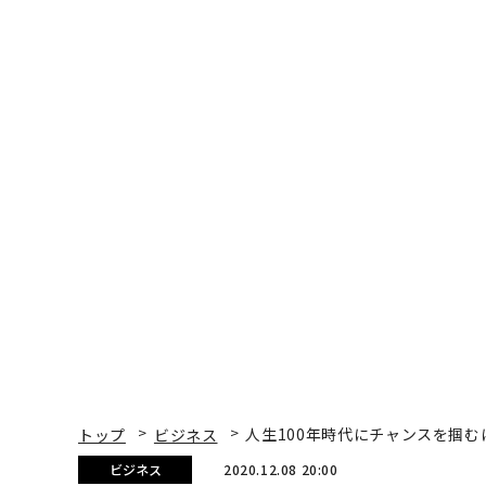
トップ
ビジネス
人生100年時代にチャンスを掴
ビジネス
2020.12.08 20:00
人生100年時代にチャン
「マルチスキル」
鈴木康弘 | Official Columnist
デジタルシフトウェーブ代表取締役社長