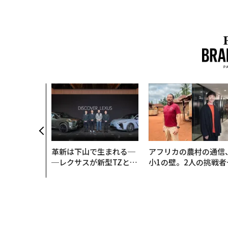
、未来を再定
年企業BAT
ークレスな未
革新は下山で生まれる─
アフリカの農村の通信
─レクサスが新型TZとE
小1の壁。2人の挑戦者
Sに込めた「DISCOVE
手にした「次なる武器
R」の哲学