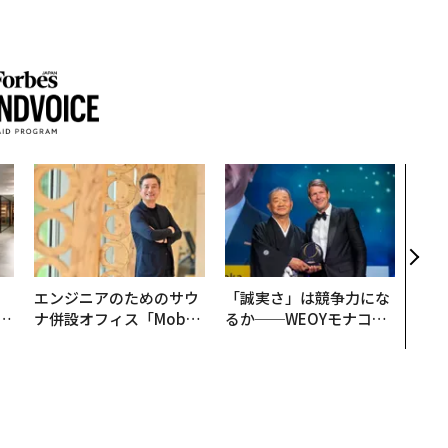
目先
年後
─ア
支援
、
エンジニアのためのサウ
「誠実さ」は競争力にな
が
ナ併設オフィス「Mobiu
るか──WEOYモナコで
」
s Park」がオープン──
見た、くら寿司の経営哲
タマディックが健康経営
学
を徹底する理由