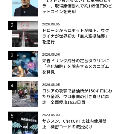
ラー、取得原価割れで約165億円のビ
ットコインを売却
2026.08.05
ドローンからロボットが降下、ウク
ライナが世界初の「無人空挺強襲」
を遂行
2026.08.06
栄養ドリンク成分の定番タウリンに
「老化細胞」を除去するメカニズム
を発見
2026.08.05
ロシアの攻撃で給油所が150キロにわ
たり全滅、ウは米国の引き寄せに奔
走 全面侵攻1623日目
2023.05.03
サムスン、ChatGPTの社内使用禁
止 機密コードの流出受け