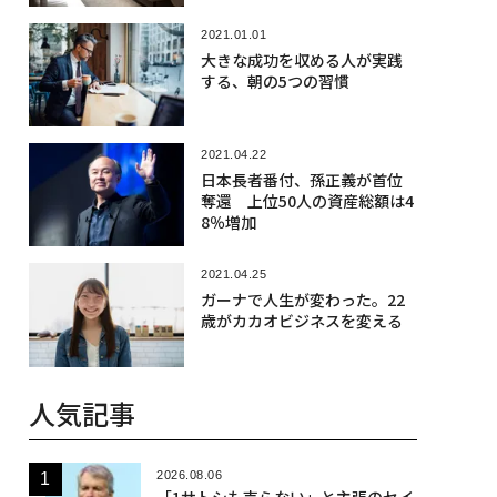
2021.01.01
大きな成功を収める人が実践
する、朝の5つの習慣
2021.04.22
日本長者番付、孫正義が首位
奪還 上位50人の資産総額は4
8％増加
2021.04.25
ガーナで人生が変わった。22
歳がカカオビジネスを変える
人気記事
2026.08.06
「1サトシも売らない」と主張のセイ