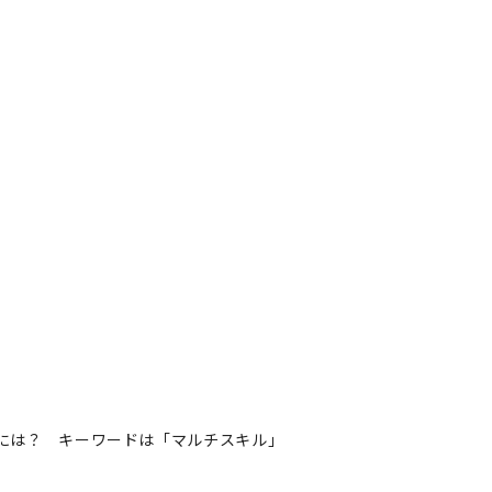
むには？ キーワードは「マルチスキル」
スを掴むには？ キーワードは
著者フォロー
記事を保存