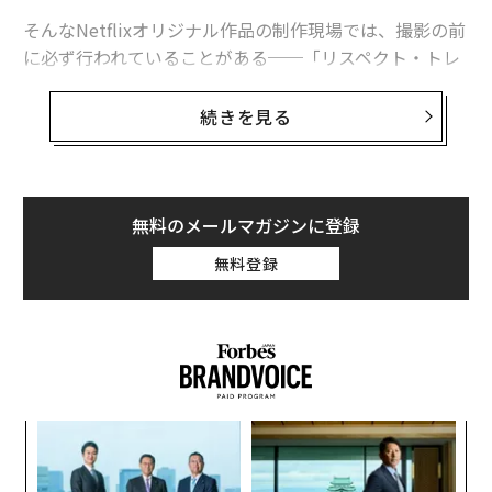
そんなNetflixオリジナル作品の制作現場では、撮影の前
に必ず行われていることがある──「リスペクト・トレ
ーニング」だ。職場におけるパワハラやセクハラ防止へ
の理解を深め、職種を超えた議論の場を提供する講習の
続きを見る
ことで、関係者すべてが対象となる。
監督やプロデューサー、俳優たちはもちろんのこと、カ
メラや音声、大道具などを担当する制作スタッフ、さら
無料のメールマガジンに登録
にロケバスの運転手やケータリング業者まで、Netflixの
無料登録
現場では、関係者全員がこのトレーニングを受け終わる
まで、基本的にはカメラを回すことはできない。
現場ではどのようにリスペクト・トレーニングが行われ
ているのだろうか。Netflixは、なぜこのような講習を世
界の撮影現場で義務付けているのか。
義す
〜
むス
金
「サンクチュアリ -聖域-」の撮影現場で3月某日に行わ
個
パ