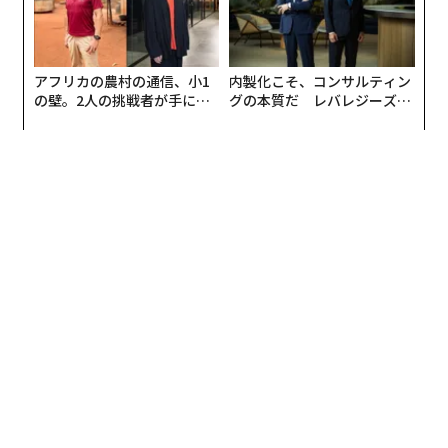
ることだという。
また、緊張感を持たせるためにわざと大声でどなる、ベ
アフリカの農村の通信、小1
内製化こそ、コンサルティン
テランスタッフと若手の間に職人のような師弟関係があ
の壁。2人の挑戦者が手にし
グの本質だ レバレジーズが
るため下の意見が通りにくい、無理なスケジュールで徹
た「次なる武器」
実践する、次世代ファームの
全貌
夜を強要されるなど、今の時代にはそぐわない業界特有
の働き方が当たり前になっている現状もあるそうだ。
「サンクチュアリ -聖域-」の関係者のなかでも主に出演
者が参加した今回のトレーニングでは、Netflixと共同で
プログラムを企画・提供しているピースマインドの田中
秀憲さんが講師を務めた。