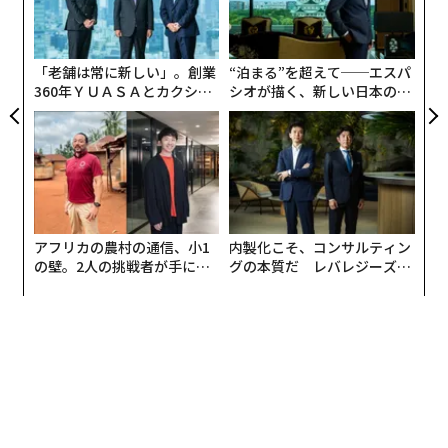
れたリスペクト・トレーニングを取材した。
ェ
技
無
防
スタッフをあだ名で呼ぶのはパワハラか？
「老舗は常に新しい」。創業
“泊まる”を超えて──エスパ
360年ＹＵＡＳＡとカクシン
シオが描く、新しい日本のラ
CEO田尻望が語る、AIを超え
グジュアリー（前編）
る人の価値
ドラマや映画などの制作現場では、作品や映像への情熱
やこだわりが高じて、関係者同士が衝突するのはよくあ
ることだという。
また、緊張感を持たせるためにわざと大声でどなる、ベ
アフリカの農村の通信、小1
内製化こそ、コンサルティン
テランスタッフと若手の間に職人のような師弟関係があ
の壁。2人の挑戦者が手にし
グの本質だ レバレジーズが
るため下の意見が通りにくい、無理なスケジュールで徹
た「次なる武器」
実践する、次世代ファームの
全貌
夜を強要されるなど、今の時代にはそぐわない業界特有
の働き方が当たり前になっている現状もあるそうだ。
「サンクチュアリ -聖域-」の関係者のなかでも主に出演
者が参加した今回のトレーニングでは、Netflixと共同で
プログラムを企画・提供しているピースマインドの田中