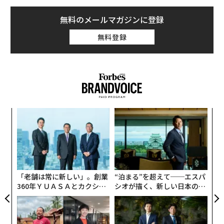
監督やプロデューサー、俳優たちはもちろんのこと、カ
メラや音声、大道具などを担当する制作スタッフ、さら
無料のメールマガジンに登録
にロケバスの運転手やケータリング業者まで、Netflixの
無料登録
現場では、関係者全員がこのトレーニングを受け終わる
まで、基本的にはカメラを回すことはできない。
現場ではどのようにリスペクト・トレーニングが行われ
ているのだろうか。Netflixは、なぜこのような講習を世
界の撮影現場で義務付けているのか。
義す
〜
むス
金
「サンクチュアリ -聖域-」の撮影現場で3月某日に行わ
個
パ
れたリスペクト・トレーニングを取材した。
ェ
技
無
防
スタッフをあだ名で呼ぶのはパワハラか？
「老舗は常に新しい」。創業
“泊まる”を超えて──エスパ
360年ＹＵＡＳＡとカクシン
シオが描く、新しい日本のラ
CEO田尻望が語る、AIを超え
グジュアリー（前編）
る人の価値
ドラマや映画などの制作現場では、作品や映像への情熱
やこだわりが高じて、関係者同士が衝突するのはよくあ