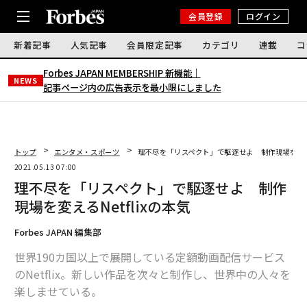
会員登録
ログイン
新着記事
人気記事
会員限定記事
カテゴリ
連載
コ
Forbes JAPAN MEMBERSHIP 新機能｜
NEWS
記事ページ内の広告表示を最小限にしました
トップ
エンタメ・スポーツ
理不尽を「リスペクト」で駆逐せよ 制作現場を変える
2021.05.13 07:00
理不尽を「リスペクト」で駆逐せよ 制作
現場を変えるNetflixの本気
Forbes JAPAN 編集部
世界190カ国以上で展開している定額動画配信サービス
のNetflix。新しい作品を次々と制作し、世界中の人々を
楽しませている。