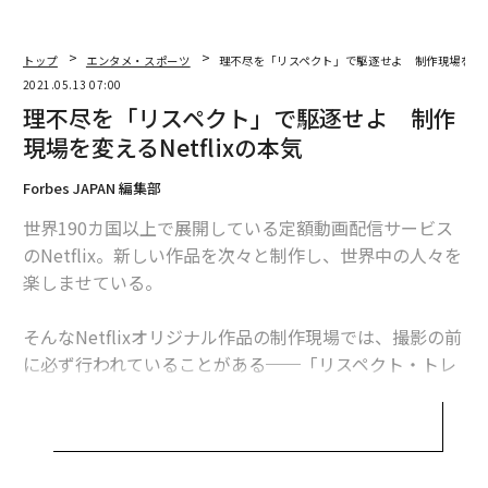
仏製ドラマ「Lupin」がヒット ネトフリは「外国語の壁」を超えたのか？
トップ
エンタメ・スポーツ
理不尽を「リスペクト」で駆逐せよ 制作現場を変える
観光客9割減の高山祭で考えた サステナブルツーリズムの未来
2021.05.13 07:00
理不尽を「リスペクト」で駆逐せよ 制作
現場を変えるNetflixの本気
advertisement
Forbes JAPAN 編集部
世界190カ国以上で展開している定額動画配信サービス
のNetflix。新しい作品を次々と制作し、世界中の人々を
楽しませている。
そんなNetflixオリジナル作品の制作現場では、撮影の前
に必ず行われていることがある──「リスペクト・トレ
ーニング」だ。職場におけるパワハラやセクハラ防止へ
の理解を深め、職種を超えた議論の場を提供する講習の
ことで、関係者すべてが対象となる。