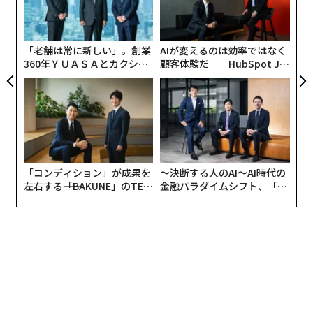
設オ
が
が
「老舗は常に新しい」。創業
AIが変えるのは効率ではなく
360年ＹＵＡＳＡとカクシン
顧客体験だ──HubSpot Ja
CEO田尻望が語る、AIを超え
panが語る「Grow Better」
る人の価値
な組織のつくり方
「コンディション」が成果を
〜決断する人のAI〜AI時代の
左右する――「BAKUNE」のTEN
金融パラダイムシフト、「超
TIALが支える「挑戦者の明
個別化」の核心 【MUFG×ウ
日」
ェルスナビ×PwC】