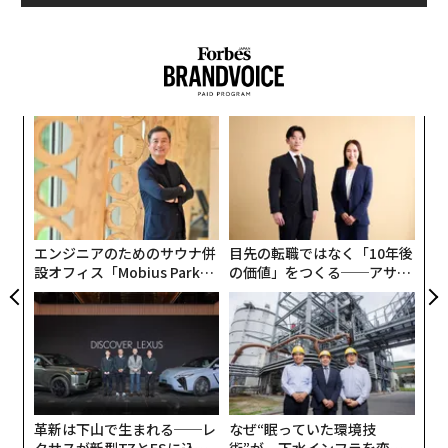
給与・人事管理サービス企業ペイチェックス（Payche
x）が米国の1000人を対象に行ったアンケート調査で
は、午後の燃料切れを経験していた人は81％に上り、そ
の頻度は週に平均3.2日だった。つまり、勤務日の半分以
上でこれが起きているということだ。午後に短い仮眠を
るか
伝
取れば、集中力切れを防げるかもしれない。
、く
る
モ
挑
1960年代に大統領を務めたジョン・F・ケネディーは、
よっ
午後早い時間に仮眠を取っていた。また米航空宇宙局
PA
（NASA）が行った研究によると、飛行中に26分の仮眠
エンジニアのためのサウナ併
目先の転職ではなく「10年後
を取ったパイロットは、パフォーマンスと注意力が3
設オフィス「Mobius Park」
の価値」をつくる──アサイ
4％、反応時間が16％改善した。
がオープン──タマディック
ンの長期伴走型支援とは
が健康経営を徹底する理由
企業の間でも、注意力向上やミス削減、生産性改善など
の理由から、従業員に職場での仮眠を推奨する動きが広
がっている。ナイキやピザハット、スライブ・グローバ
ル（Thrive Global）などの企業では、昼寝がしやすいよ
革新は下山で生まれる──レ
なぜ“眠っていた環境技
うデザインされた椅子を装備した特別室さえ用意されて
クサスが新型TZとESに込め
術”が、下水インフラを変え