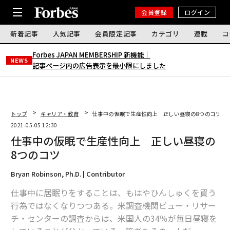
会員登録
ログイン
新着記事
人気記事
会員限定記事
カテゴリ
連載
コ
Forbes JAPAN MEMBERSHIP 新機能｜
NEWS
記事ページ内の広告表示を最小限にしました
トップ
キャリア・教育
仕事中の仮眠で生産性向上 正しい昼寝の8つのコツ
2021.05.05 12:30
仕事中の仮眠で生産性向上 正しい昼寝の
8つのコツ
Bryan Robinson, Ph.D. | Contributor
仕事中に居眠りをすることは、もはやひんしゅくを買う
行為ではなくなりつつある。米調査機関ピュー・リサー
チ・センターの調査からは、米国人の34％が毎日昼寝を