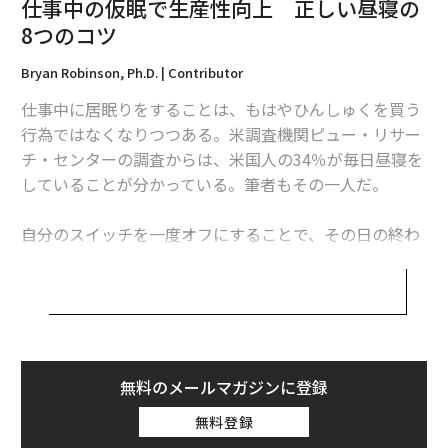
仕事中の仮眠で生産性向上 正しい昼寝の
8つのコツ
関連記事
Bryan Robinson, Ph.D. | Contributor
長時間の昼寝は体に悪い？ 心臓病や死亡リスク増加との関連性
仕事中に居眠りをすることは、もはやひんしゅくを買う
仕事の時間を自分でコントロールする5つの方法
行為ではなくなりつつある。米調査機関ピュー・リサー
チ・センターの調査からは、米国人の34％が毎日昼寝を
チームの目標設定と達成を支援する7つの方法
していることが分かっている。筆者もその一人だ。
仕事を辞めるべき5つのサイン
自分のスイッチを一度オフにすることで、その日の終わ
同僚として働きにくい人の5つの特徴
りまで続く活力が得られる。レッドブルをがぶ飲みした
り、コーヒーを5杯飲んだりしている人は、その代わり
に短時間の昼寝をすることで、注意力と生産性を維持で
きるかもしれない。
advertisement
無料のメールマガジンに登録
昼寝が活力補給に役立つ仕組み
無料登録