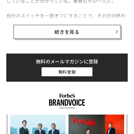
していることが分かっている。筆者もその一人だ。
自分のスイッチを一度オフにすることで、その日の終わ
りまで続く活力が得られる。レッドブルをがぶ飲みした
り、コーヒーを5杯飲んだりしている人は、その代わり
続きを見る
に短時間の昼寝をすることで、注意力と生産性を維持で
きるかもしれない。
無料のメールマガジンに登録
昼寝が活力補給に役立つ仕組み
無料登録
給与・人事管理サービス企業ペイチェックス（Payche
x）が米国の1000人を対象に行ったアンケート調査で
は、午後の燃料切れを経験していた人は81％に上り、そ
の頻度は週に平均3.2日だった。つまり、勤務日の半分以
上でこれが起きているということだ。午後に短い仮眠を
ンツ
革
取れば、集中力切れを防げるかもしれない。
への
ク
た、
た「
エ