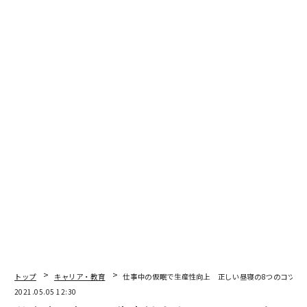
編集＝遠藤宗生
2026年9月号発売中
最新号の購入はこちらから
メンバーシップに登録する
トップ
キャリア・教育
仕事中の仮眠で生産性向上 正しい昼寝の8つのコツ
2021.05.05 12:30