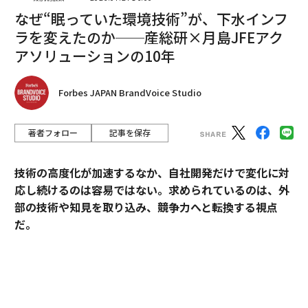
なぜ“眠っていた環境技術”が、下水インフ
ラを変えたのか──産総研×月島JFEアク
アソリューションの10年
編集＝上田裕資
Forbes JAPAN BrandVoice Studio
2026年9月号発売中
著者フォロー
記事を保存
最新号の購入はこちらから
技術の高度化が加速するなか、自社開発だけで変化に対
応し続けるのは容易ではない。求められているのは、外
部の技術や知見を取り込み、競争力へと転換する視点
メンバーシップに登録する
だ。
産業技術総合研究所（以下、産総研）は、先端技術の研
究開発にとどまらず、企業の新規事業創出や価値向上に
貢献してきた実績を有する。本連載では、産総研と企業
関連記事