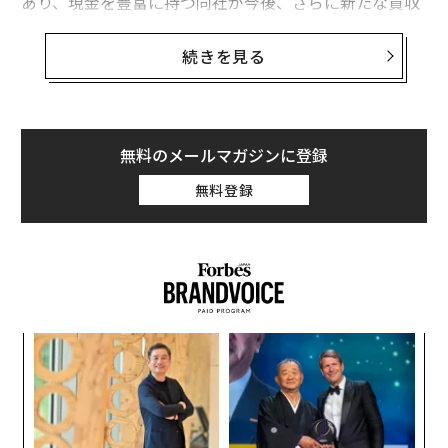
あり、現金を豊富に持つ同社が今後、さらに新たな買収
を連発することも予想できる。
続きを見る
マイクロソフトは、昨年12月時点で1300億ドルのキャッ
シュを保有していた。アップルのSiriのソフトウェアを
開発し、現在は医療機関向けの音声認識と自動化に注力
しているニュアンス社を買収したことは、マイクロソフ
無料のメールマガジンに登録
トの中核であるエンタープライズ・ソフトの枠を超えて
無料登録
事業を拡大しようとするサティア・ナデラCEOの野心を
示しているとアナリストは述べている。
ウェドブッシュ証券のアナリストであるダン・アイブス
は、「ナデラはM&Aを推進している。マイクロソフトは
成功にあぐらをかかず、次のフロンティアを目指してい
スパ
な
る」と述べた。
のラ
術
た
義す
「
ア
むス
左右
T