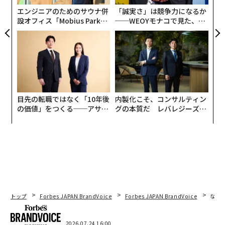
日
エンジニアのためのサウナ併
「誠実さ」は競争力になるか
設オフィス「Mobius Park」
──WEOYモナコで見た、く
がオープン──タマディック
ら寿司の経営哲学
が健康経営を徹底する理由
目先の転職ではなく「10年後
内製化こそ、コンサルティン
の価値」をつくる──アサイ
グの本質だ レバレジーズが
ンの長期伴走型支援とは
実践する、次世代ファームの
全貌
トップ
Forbes JAPAN BrandVoice
Forbes JAPAN BrandVoice
なぜ
2026.07.24 16:00