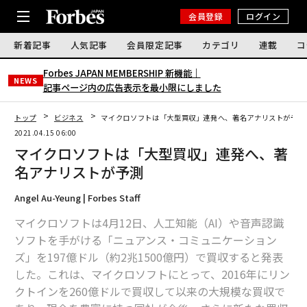
会員登録
ログイン
新着記事
人気記事
会員限定記事
カテゴリ
連載
コ
Forbes JAPAN MEMBERSHIP 新機能｜
NEWS
記事ページ内の広告表示を最小限にしました
トップ
ビジネス
マイクロソフトは「大型買収」連発へ、著名アナリストが予測
2021.04.15 06:00
マイクロソフトは「大型買収」連発へ、著
名アナリストが予測
Angel Au-Yeung | Forbes Staff
マイクロソフトは4月12日、人工知能（AI）や音声認識
ソフトを手がける「ニュアンス・コミュニケーション
ズ」を197億ドル（約2兆1500億円）で買収すると発表
した。これは、マイクロソフトにとって、2016年にリン
クトインを260億ドルで買収して以来の大規模な買収で