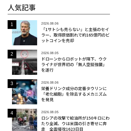
人気記事
2026.08.06
「1サトシも売らない」と主張のセイ
ラー、取得原価割れで約165億円のビ
ットコインを売却
2026.08.05
ドローンからロボットが降下、ウク
ライナが世界初の「無人空挺強襲」
を遂行
2026.08.06
栄養ドリンク成分の定番タウリンに
「老化細胞」を除去するメカニズム
を発見
2026.08.05
ロシアの攻撃で給油所が150キロにわ
たり全滅、ウは米国の引き寄せに奔
走 全面侵攻1623日目